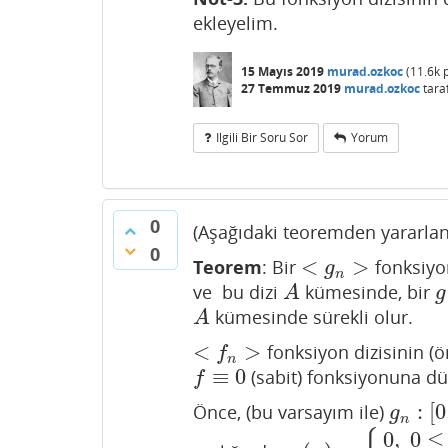
ekleyelim.
15 Mayıs 2019
murad.ozkoc
(
11.6k
p
27 Temmuz 2019
murad.ozkoc
tara
Ilgili Bir Soru Sor
Yorum
0
(Aşağıdaki teoremden yararlan
0
<
>
Teorem
: Bir
fonksiyon
<
g
n
>
g
n
ve bu dizi
kümesinde, bir
A
g
A
g
kümesinde sürekli olur.
A
A
<
>
fonksiyon dizisinin (ö
<
f
n
>
f
n
≡
0
(sabit) fonksiyonuna dü
f
≡
0
f
:
[
0
Önce, (bu varsayım ile)
g
n
:
[
0
,
1
g
n
0
,
0
≤