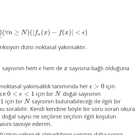
)
(
∀
≥
)
(
|
(
)
−
(
)
|
<
)
N
)
_
(
∀
n
≥
N
)
(
|
f
n
(
x
)
−
f
(
x
)
|
<
ϵ
)
n
N
f
x
f
x
ϵ
n
–
nksiyon dizisi noktasal yakınsaktır.
sayısının hem
hem de
sayısına bağlı olduğuna
ϵ
x
ϵ
x
>
0
 "noktasal yakınsaklık tanımında her
için
ϵ
>
0
ϵ
0
<
<
1
ece
için bir
doğal sayısının
0
<
ϵ
<
1
N
ϵ
N
1
için bir
sayısının bulunabileceği ile ilgili bir
N
N
 sorabilir. Kendi kendine böyle bir soru soran okura
doğal sayısı ne seçilirse seçilsin ilgili koşulun
sını tavsiye ederim.
düzgün yakınsak olmadığının yanıtını daha sonra