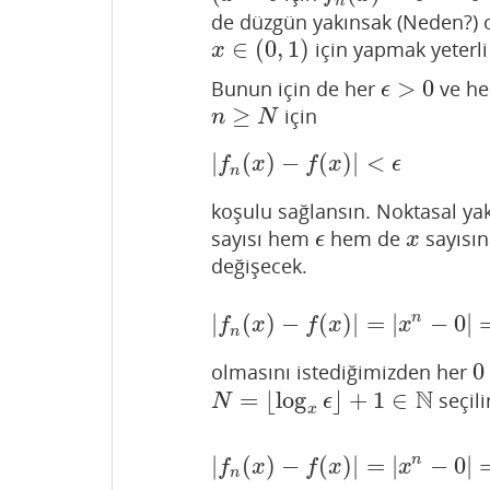
n
de düzgün yakınsak (Neden?) 
∈
(
0
,
1
)
için yapmak yeterli 
x
∈
(
0
,
1
)
x
>
0
Bunun için de her
ve h
ϵ
>
0
ϵ
≥
için
n
≥
N
n
N
|
(
)
−
(
)
|
<
|
f
n
(
x
)
−
f
(
x
)
|
<
ϵ
f
x
f
x
ϵ
n
koşulu sağlansın. Noktasal yak
sayısı hem
hem de
sayısın
ϵ
x
ϵ
x
değişecek.
n
|
(
)
−
(
)
|
=
|
−
0
|
|
f
n
(
x
)
−
f
(
x
)
|
=
|
x
n
−
0
|
=
|
x
f
x
f
x
x
n
0
olmasını istediğimizden her
0
N
=
⌊
log
⌋
+
1
∈
seçili
N
=
⌊
log
x
ϵ
⌋
+
1
∈
N
N
ϵ
x
|
f
n
(
x
)
−
f
(
x
)
|
=
|
x
n
−
0
|
=
|
x
n
|
n
|
(
)
−
(
)
|
=
|
−
0
|
f
x
f
x
x
n