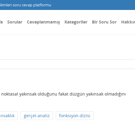
limleri soru cevap platformu
fa
Sorular
Cevaplanmamış
Kategoriler
Bir Soru Sor
Hakkı
n noktasal yakınsak olduğunu fakat düzgün yakınsak olmadığını
ınsaklık
gerçel-analiz
fonksiyon-dizisi