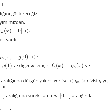
1
1
ğını göstereceğiz.
sayımımızdan,
(
)
−
0
|
<
f
n
(
x
)
−
0
|
<
ε
f
x
ε
n
sı vardır.
(
)
−
(
0
)
|
<
g
n
(
x
)
−
g
(
0
)
|
<
ε
g
x
g
ε
n
=
(
1
)
(
)
=
(
)
ve diğer
ler için
ve
1
)
x
f
n
(
x
)
=
g
n
(
x
)
g
x
f
x
g
x
n
n
<
>
aralığında düzgün yakınsıyor ise
dizisi
ye,
<
g
n
>
g
g
g
n
sar.
1
]
,
[
0
,
1
]
aralığında sürekli ama
aralığında
]
g
,
[
0
,
1
]
g