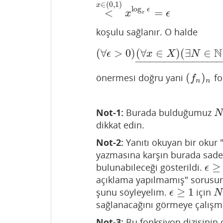
∈
(
0
,
1
)
x
log
ϵ
<
=
x
ϵ
x
koşulu sağlanır. O halde
N
(
∀
>
0
)
(
∀
∈
)
(
∃
∈
(
∀
ϵ
>
0
)
(
∀
x
∈
X
)
(
∃
N
∈
ϵ
x
X
N
–
–
–
–
–
–
–
–
–
–
–
–
–
–
–
–
–
–
(
)
önermesi doğru yani
fo
(
f
n
)
n
f
n
n
Not-1:
Burada bulduğumuz
N
N
dikkat edin.
Not-2:
Yanıtı okuyan bir okur
yazmasına karşın burada sad
≥
bulunabileceği gösterildi.
ϵ
≥
1
ϵ
açıklama yapılmamış" sorusunu
≥
1
şunu söyleyelim.
için
ϵ
≥
1
N
ϵ
N
sağlanacağını görmeye çalışma
Not-3:
Bu fonksiyon dizisinin 