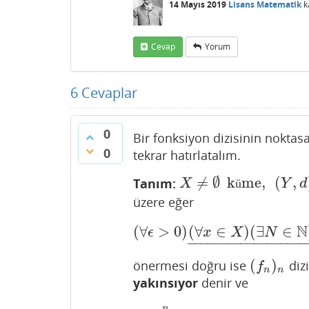
14 Mayıs 2019
Lisans Matematik
k
Cevap
Yorum
6
Cevaplar
0
Bir fonksiyon dizisinin noktas
0
tekrar hatırlatalım.
≠
∅
k
me
,
(
,
Tanım:
X
≠
∅
küme
,
(
Y
,
d
)
X
ü
Y
d
üzere eğer
N
(
∀
>
0
)
(
∀
∈
)
(
∃
∈
(
∀
ϵ
>
0
)
(
∀
x
∈
X
)
(
∃
N
∈
ϵ
x
X
N
–
–
–
–
–
–
–
–
–
–
–
–
–
–
–
–
–
–
(
)
önermesi doğru ise
dizi
(
f
n
)
n
f
n
n
yakınsıyor
denir ve
n