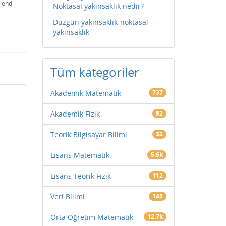
lendi
Noktasal yakınsaklık nedir?
Düzgün yakınsaklık-noktasal
yakınsaklık
Tüm kategoriler
Akademik Matematik
737
Akademik Fizik
52
Teorik Bilgisayar Bilimi
32
Lisans Matematik
5.6k
Lisans Teorik Fizik
112
Veri Bilimi
145
Orta Öğretim Matematik
12.7k