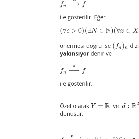
⟶
f
n
⟶
n
f
f
f
n
ile gösterilir. Eğer
N
(
∀
>
0
)
(
∃
∈
)
(
∀
∈
(
∀
ϵ
>
0
)
(
∃
N
∈
N
)
(
∀
x
ϵ
N
x
X
–
–
–
–
–
–
–
–
–
–
–
–
–
–
–
–
–
–
(
)
önermesi doğru ise
dizi
(
f
n
)
n
f
n
n
yakınsıyor
denir ve
d
⟶
f
n
⟶
d
f
f
f
n
ile gösterilir.
2
R
R
=
:
Özel olarak
ve
Y
=
R
d
:
R
2
Y
d
dönüşür:
n