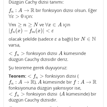
Düzgün Cachy dizisi tanımı:
R
:
→
bir fonksiyon dizisi olsun. Eğer
f
n
:
A
→
R
f
A
n
∀
>
0
için:
∀
ε
>
0
ε
∀
≥
≥
∀
∈
ve
için
∀
m
≥
n
≥
N
∀
x
∈
A
m
n
N
x
A
|
(
)
−
(
)
|
<
|
f
n
(
x
)
−
f
m
(
x
)
|
<
ε
f
x
f
x
ε
n
m
N
∈
olacak şekilde (sadece
a bağlı) bir
ε
N
∈
N
ε
N
varsa,
<
>
fonksiyon dizisi
kümesinde
<
f
n
>
A
f
A
n
düzgün Cauchy dizisidir deriz.
Şu teoreme gerek duyuyoruz:
<
>
Teorem:
fonksiyon dizisi (
<
f
n
>
f
n
R
R
:
→
:
→
),
kümesinde bir
f
n
:
A
→
R
A
f
:
A
→
R
f
A
A
f
A
n
fonksiyonuna düzgün yakınsıyor ise,
<
>
fonksiyon dizisi (
kümesinde) bir
<
f
n
>
A
f
A
n
düzgün Cauchy dizisidir.