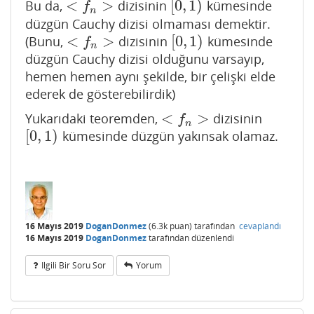
<
>
[
0
,
1
)
Bu da,
dizisinin
kümesinde
<
f
n
>
[
0
,
1
)
f
n
düzgün Cauchy dizisi olmaması demektir.
<
>
[
0
,
1
)
(Bunu,
dizisinin
kümesinde
<
f
n
>
[
0
,
1
)
f
n
düzgün Cauchy dizisi olduğunu varsayıp,
hemen hemen aynı şekilde, bir çelişki elde
ederek de gösterebilirdik)
<
>
Yukarıdaki teoremden,
dizisinin
<
f
n
>
f
n
[
0
,
1
)
kümesinde düzgün yakınsak olamaz.
[
0
,
1
)
16 Mayıs 2019
DoganDonmez
(
6.3k
puan)
tarafından
cevaplandı
16 Mayıs 2019
DoganDonmez
tarafından
düzenlendi
Ilgili Bir Soru Sor
Yorum