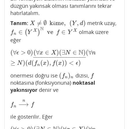
düzgün yakınsak olması tanımlarını tekrar
hatırlatalım.
≠
∅
k
me
,
(
,
)
Tanım:
metrik uzay,
X
≠
∅
küme
,
(
Y
,
d
)
X
ü
Y
d
N
∈
ve
∈
X
X
(
)
olmak üzere
f
n
∈
(
Y
X
)
N
ve
f
∈
Y
X
f
Y
f
Y
n
eğer
N
(
∀
>
0
)
(
∀
∈
)
(
∃
∈
)
(
∀
(
∀
ϵ
>
0
)
(
∀
x
∈
X
)
(
∃
N
∈
N
)
_
(
∀
n
≥
N
)
(
d
(
f
n
(
x
)
,
f
(
x
)
)
<
ϵ
)
ϵ
x
X
N
n
–
–
–
–
–
–
–
–
–
–
–
–
–
–
–
–
–
–
–
≥
)
(
(
(
)
,
(
)
)
<
)
N
d
f
x
f
x
ϵ
n
(
)
önermesi doğru ise
dizisi,
(
f
n
)
n
f
f
f
n
n
noktasına (fonksiyonuna)
noktasal
yakınsıyor
denir ve
n
⟶
f
n
⟶
n
f
f
f
n
ile gösterilir. Eğer