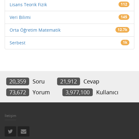
Lisans Teorik Fizik
112
Veri Bilimi
145
Orta Öğretim Matematik
12.7k
Serbest
1k
20,359
Soru
21,912
Cevap
73,672
Yorum
3,977,100
Kullanıcı
İletişim