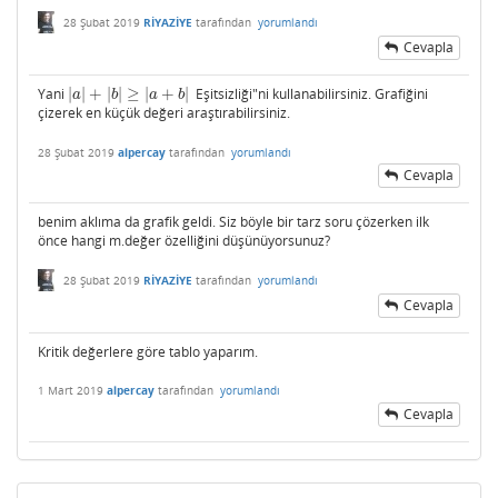
28 Şubat 2019
RİYAZİYE
tarafından
yorumlandı
Cevapla
Yani
|
|
+
|
|
≥
|
+
|
Eşitsizliği"ni kullanabilirsiniz. Grafiğini
|
a
|
+
|
b
|
≥
|
a
+
b
|
a
b
a
b
çizerek en küçük değeri araştırabilirsiniz.
28 Şubat 2019
alpercay
tarafından
yorumlandı
Cevapla
benim aklıma da grafik geldi. Siz böyle bir tarz soru çözerken ilk
önce hangi m.değer özelliğini düşünüyorsunuz?
28 Şubat 2019
RİYAZİYE
tarafından
yorumlandı
Cevapla
Kritik değerlere göre tablo yaparım.
1 Mart 2019
alpercay
tarafından
yorumlandı
Cevapla