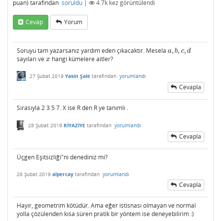
puan)
tarafından
soruldu
|
4.7k
kez görüntülendi
Cevap
Yorum
Soruyu tam yazarsanız yardım eden çıkacaktır. Mesela
,
,
,
a
,
b
,
c
,
d
a
b
c
d
sayıları ve
hangi kümelere aitler?
x
x
27 Şubat 2019
Yasin Şale
tarafından
yorumlandı
Cevapla
Sırasıyla 2 3 5 7. X ise R den R ye tanımlı .
28 Şubat 2019
RİYAZİYE
tarafından
yorumlandı
Cevapla
Üçgen Eşitsizliği"ni denediniz mi?
28 Şubat 2019
alpercay
tarafından
yorumlandı
Cevapla
Hayır, geometrim kötüdür. Ama eğer istisnası olmayan ve normal
yolla çözülenden kısa süren pratik bir yöntem ise deneyebilirim :)