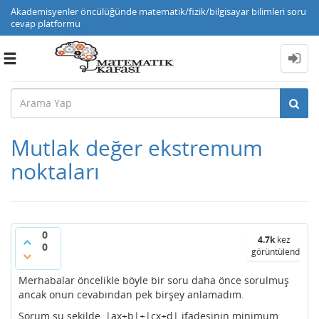
Akademisyenler öncülüğünde matematik/fizik/bilgisayar bilimleri soru
cevap platformu
Toggle
navigation
Mutlak değer ekstremum
noktaları
0
4.7k
kez
0
görüntülendi
Merhabalar öncelikle böyle bir soru daha önce sorulmuş
ancak onun cevabından pek birşey anlamadım.
Sorum şu şekilde, |ax+b|+|cx+d| ifadesinin minimum