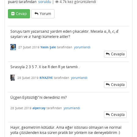
puan)
tarafından
soruldu
|
4.7k
kez görüntülendi
Cevap
Yorum
Soruyu tam yazarsanız yardım eden çıkacaktır. Mesela
,
,
,
a
,
b
,
c
,
d
a
b
c
d
sayıları ve
hangi kümelere aitler?
x
x
27 Şubat 2019
Yasin Şale
tarafından
yorumlandı
Cevapla
Sırasıyla 2 3 5 7. X ise R den R ye tanımlı .
28 Şubat 2019
RİYAZİYE
tarafından
yorumlandı
Cevapla
Üçgen Eşitsizliği"ni denediniz mi?
28 Şubat 2019
alpercay
tarafından
yorumlandı
Cevapla
Hayır, geometrim kötüdür. Ama eğer istisnası olmayan ve normal
yolla çözülenden kısa süren pratik bir yöntem ise deneyebilirim :)