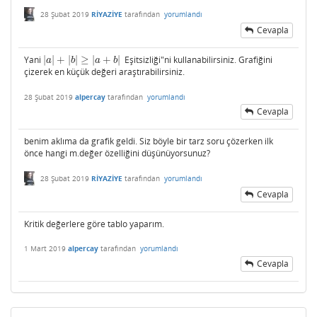
28 Şubat 2019
RİYAZİYE
tarafından
yorumlandı
Cevapla
Yani
|
|
+
|
|
≥
|
+
|
Eşitsizliği"ni kullanabilirsiniz. Grafiğini
|
a
|
+
|
b
|
≥
|
a
+
b
|
a
b
a
b
çizerek en küçük değeri araştırabilirsiniz.
28 Şubat 2019
alpercay
tarafından
yorumlandı
Cevapla
benim aklıma da grafik geldi. Siz böyle bir tarz soru çözerken ilk
önce hangi m.değer özelliğini düşünüyorsunuz?
28 Şubat 2019
RİYAZİYE
tarafından
yorumlandı
Cevapla
Kritik değerlere göre tablo yaparım.
1 Mart 2019
alpercay
tarafından
yorumlandı
Cevapla