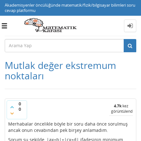
Akademisyenler öncülüğünde matematik/fizik/bilgisayar bilimleri soru
cevap platformu
Toggle
navigation
Mutlak değer ekstremum
noktaları
0
4.7k
kez
0
görüntülendi
Merhabalar öncelikle böyle bir soru daha önce sorulmuş
ancak onun cevabından pek birşey anlamadım.
Sorum şu şekilde, |ax+b|+|cx+d| ifadesinin minimum