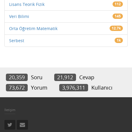
Lisans Teorik Fizik
112
Veri Bilimi
145
Orta Öğretim Matematik
12.7k
Serbest
1k
20,359
Soru
21,912
Cevap
73,672
Yorum
3,976,311
Kullanıcı
İletişim