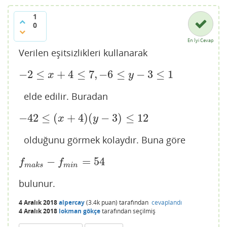
1
0
En İyi Cevap
Verilen eşitsizlikleri kullanarak
−
2
≤
+
4
≤
7
,
−
6
≤
−
3
≤
1
−
2
≤
x
+
4
≤
7
,
−
6
≤
y
−
3
≤
1
x
y
elde edilir. Buradan
−
42
≤
(
+
4
)
(
−
3
)
≤
12
−
42
≤
(
x
+
4
)
(
y
−
3
)
≤
12
x
y
olduğunu görmek kolaydır. Buna göre
−
=
54
f
m
a
k
s
−
f
m
i
n
=
54
f
f
m
a
k
s
m
i
n
bulunur.
4 Aralık 2018
alpercay
(
3.4k
puan)
tarafından
cevaplandı
4 Aralık 2018
lokman gökçe
tarafından
seçilmiş