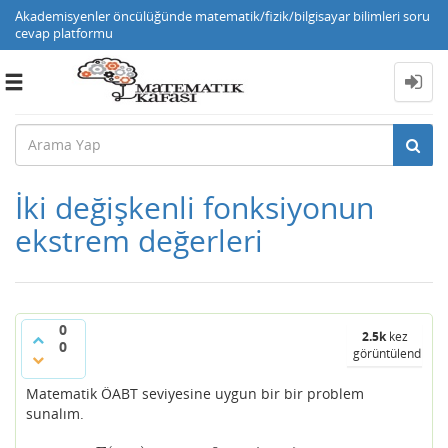
Akademisyenler öncülüğünde matematik/fizik/bilgisayar bilimleri soru
cevap platformu
Toggle
navigation
İki değişkenli fonksiyonun
ekstrem değerleri
0
2.5k
kez
0
görüntülendi
Matematik ÖABT seviyesine uygun bir bir problem
sunalım.