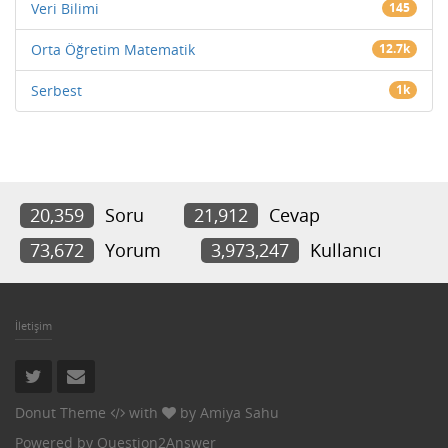
Veri Bilimi
145
Orta Öğretim Matematik
12.7k
Serbest
1k
20,359
Soru
21,912
Cevap
73,672
Yorum
3,973,247
Kullanıcı
İletişim
Donut Theme
with
by
Amiya Sahu
Powered by
Question2Answer