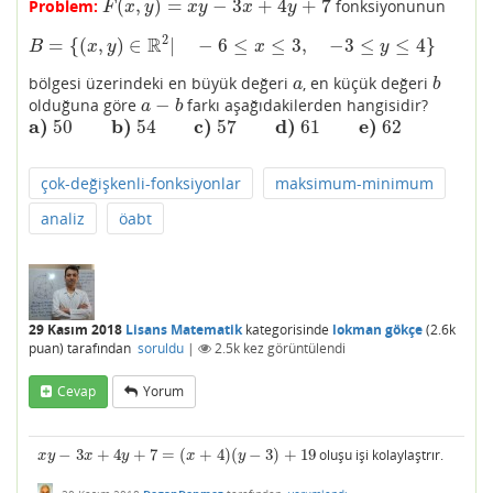
(
,
)
=
−
3
+
4
+
7
Problem:
fonksiyonunun
F
(
x
,
y
)
=
x
y
−
3
x
+
4
y
+
7
F
x
y
x
y
x
y
2
R
=
{
(
,
)
∈
|
−
6
≤
≤
3
,
−
3
≤
≤
4
}
B
=
{
(
x
,
y
)
∈
R
2
|
−
6
≤
x
≤
3
,
−
3
≤
y
≤
4
}
B
x
y
x
y
bölgesi üzerindeki en büyük değeri
, en küçük değeri
a
b
a
b
−
olduğuna göre
farkı aşağıdakilerden hangisidir?
a
−
b
a
b
a)
b)
c)
d)
e)
50
54
57
61
62
a)
50
b)
54
c)
57
d)
61
e)
62
çok-değişkenli-fonksiyonlar
maksimum-minimum
analiz
öabt
29 Kasım 2018
Lisans Matematik
kategorisinde
lokman gökçe
(
2.6k
puan)
tarafından
soruldu
|
2.5k
kez görüntülendi
Cevap
Yorum
−
3
+
4
+
7
=
(
+
4
)
(
−
3
)
+
19
oluşu işi kolaylaştrır.
x
y
−
3
x
+
4
y
+
7
=
(
x
+
4
)
(
y
−
3
)
+
19
x
y
x
y
x
y