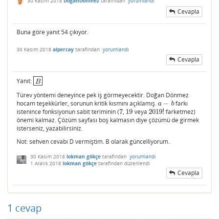
30 Kasım 2018
DoganDonmez
tarafından
yorumlandı
Cevapla
Buna göre yanıt 54 çıkıyor.
30 Kasım 2018
alpercay
tarafından
yorumlandı
Cevapla
Yanıt:
B
B
Türev yöntemi deneyince pek iş görmeyecektir. Doğan Dönmez
hocam teşekkürler, sorunun kritik kısmını açıklamış.
−
farkı
a
−
b
a
b
istenince fonksiyonun sabit teriminin (
7
,
19
veya
2019
!
farketmez)
7
19
2019
!
önemi kalmaz. Çözüm sayfası boş kalmasın diye çözümü de girmek
isterseniz, yazabilirsiniz.
Not: sehven cevabı D vermiştim. B olarak güncelliyorum.
30 Kasım 2018
lokman gökçe
tarafından
yorumlandı
1 Aralık 2018
lokman gökçe
tarafından
düzenlendi
Cevapla
1
cevap