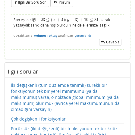
Ilgili Bir Soru Sor
Yorum
Son eşitsizliği
−
23
≤
(
+
4
)
(
−
3
)
+
19
≤
31
olarak
−
23
≤
(
x
+
4
)
(
y
−
3
)
+
19
≤
31
x
y
yazsaydık sanki daha hoş olurdu. Yine de ellerinize sağlık.
9 Aralık 2018
Mehmet Toktaş
tarafından
yorumlandı
Cevapla
İlgili sorular
İki değişkenli (tüm düzlemde tanımlı) sürekli bir
fonksiyonun tek bir yerel minimumu (ya da
maksimumu) varsa, o noktada global minimum (ya da
maksimum) olur mu? (ayrıca yerel maksimumunun da
olmadığını varsayın)
Çok değişkenli fonksiyonlar
Pürüzsüz (iki değişkenli) bir fonksiyonun tek bir kritik
noktası var ve her izdüşüm (=eşyükseklik) eğrisi