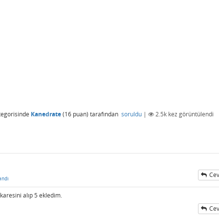
egorisinde
Kanedrate
(
16
puan)
tarafından
soruldu
|
2.5k
kez görüntülendi
Cev
andı
karesini alıp 5 ekledim.
Cev