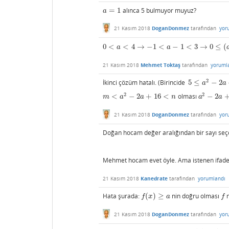
=
1
alınca 5 bulmuyor muyuz?
a
=
1
a
21 Kasım 2018
DoganDonmez
tarafından
yor
0
<
<
4
→
−
1
<
−
1
<
3
→
0
≤
(
0
<
a
<
4
→
−
1
<
a
−
1
<
3
→
0
≤
(
a
−
1
)
2
<
9
a
a
21 Kasım 2018
Mehmet Toktaş
tarafından
yoruml
2
İkinci çözüm hatalı. (Birincide
5
≤
−
2
5
≤
a
2
−
2
a
+
6
<
1
a
a
2
2
<
−
2
+
16
<
olması
−
2
m
<
a
2
−
2
a
+
16
<
n
a
2
−
2
a
+
6
m
a
a
n
a
a
21 Kasım 2018
DoganDonmez
tarafından
yor
Doğan hocam değer aralığından bir sayı seçe
Mehmet hocam evet öyle. Ama istenen ifad
21 Kasım 2018
Kanedrate
tarafından
yorumlandı
Hata şurada:
(
)
≥
nin doğru olması
f
(
x
)
≥
a
f
f
x
a
f
21 Kasım 2018
DoganDonmez
tarafından
yor