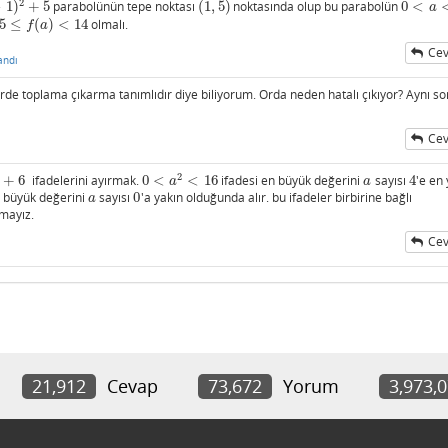
2
−
1
)
+
5
parabolünün tepe noktası
(
1
,
5
)
noktasında olup bu parabolün
0
<
5
(
1
,
5
)
0
<
a
<
4
a
5
≤
(
)
<
14
olmalı.
5
≤
f
(
a
)
<
14
f
a
Cev
andı
rde toplama çıkarma tanımlıdır diye biliyorum. Orda neden hatalı çıkıyor? Aynı s
Cev
2
+
6
ifadelerini ayırmak.
0
<
<
16
ifadesi en büyük değerini
sayısı
4
'e en
+
6
0
<
a
2
<
16
a
4
a
a
 büyük değerini
sayısı
0
'a yakın olduğunda alır. bu ifadeler birbirine bağlı
a
0
a
mayız.
Cev
21,912
Cevap
73,672
Yorum
3,973,