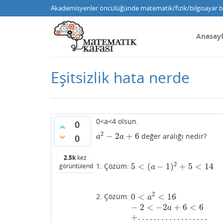
Akademisyenler öncülüğünde matematik/fizik/bilgisayar bi
Anasay
Eşitsizlik hata nerde
0<a<4 olsun.
0
2
−
2
+
6
değer aralığı nedir?
a
2
−
2
a
+
6
0
a
a
2.5k
kez
2
5
<
(
−
1
)
+
5
<
14
1. Çözüm:
görüntülendi
5
<
(
a
−
1
)
2
+
5
<
14
a
2
0
<
<
16
2. Çözüm:
0
<
a
2
<
16
−
2
<
−
2
a
+
6
<
6
+
.
.
.
.
.
.
.
.
.
.
a
−
2
<
−
2
+
6
<
6
a
+
.
.
.
.
.
.
.
.
.
.
.
.
.
.
.
.
.
.