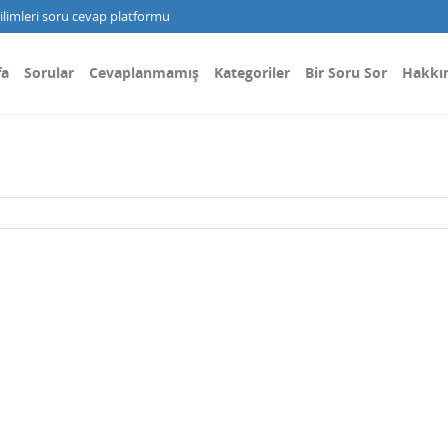
limleri soru cevap platformu
fa
Sorular
Cevaplanmamış
Kategoriler
Bir Soru Sor
Hakkı
.
.
.
.
.
.
.
.
−
2
<
a
2
−
2
a
+
6
<
22