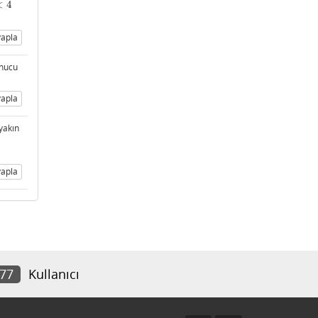
<
4
apla
onucu
apla
 yakın
apla
077
Kullanıcı