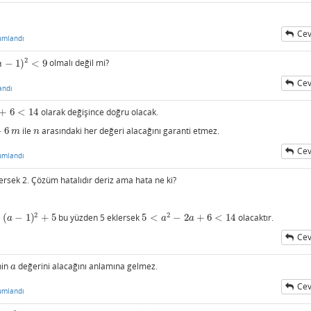
Cev
umlandı
2
−
1
)
<
9
olmalı değil mi?
a
Cev
andı
+
6
<
14
olarak değişince doğru olacak.
4
+
6
ile
arasındaki her değeri alacağını garanti etmez.
m
n
m
n
Cev
umlandı
rsek 2. Çözüm hatalıdır deriz ama hata ne ki?
2
2
e
(
−
1
)
+
5
bu yüzden 5 eklersek
5
<
−
2
+
6
<
14
olacaktır.
(
a
−
1
)
2
+
5
5
<
a
2
−
2
a
+
6
<
14
a
a
a
Cev
nin
değerini alacağını anlamına gelmez.
a
a
Cev
umlandı