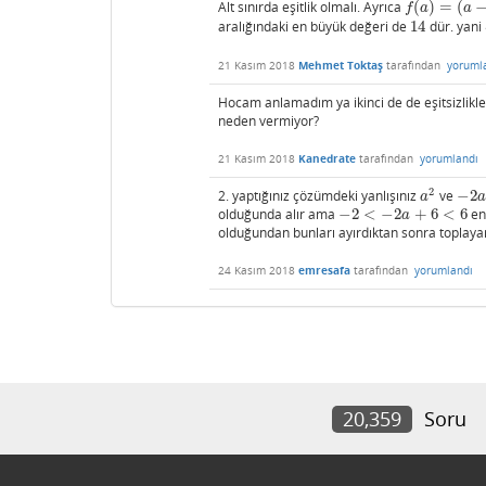
Alt sınırda eşitlik olmalı. Ayrıca
(
)
=
(
f
(
a
)
=
(
a
−
1
)
2
+
f
a
a
aralığındaki en büyük değeri de
14
dür. yani
14
21 Kasım 2018
Mehmet Toktaş
tarafından
yoruml
Hocam anlamadım ya ikinci de de eşitsizlikle
neden vermiyor?
21 Kasım 2018
Kanedrate
tarafından
yorumlandı
2
2. yaptığınız çözümdeki yanlışınız
ve
−
2
a
2
−
2
a
a
a
olduğunda alır ama
−
2
<
−
2
+
6
<
6
en
−
2
<
−
2
a
+
6
<
6
a
olduğundan bunları ayırdıktan sonra toplaya
24 Kasım 2018
emresafa
tarafından
yorumlandı
20,359
Soru