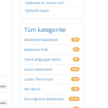
hakkında bir sorum var?
Eşitsizlik İspatı
Tüm kategoriler
Akademik Matematik
737
Akademik Fizik
52
Teorik Bilgisayar Bilimi
32
Lisans Matematik
5.6k
Lisans Teorik Fizik
112
apla
Veri Bilimi
145
Orta Öğretim Matematik
12.7k
apla