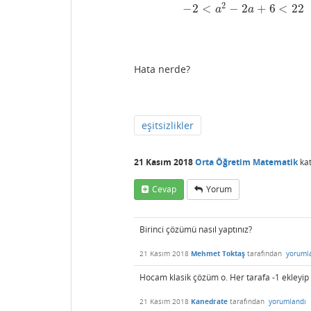
2
−
2
<
−
2
+
6
<
22
a
a
Hata nerde?
eşitsizlikler
21 Kasım 2018
Orta Öğretim Matematik
kat
Cevap
Yorum
Birinci çözümü nasıl yaptınız?
21 Kasım 2018
Mehmet Toktaş
tarafından
yoruml
Hocam klasik çözüm o. Her tarafa -1 ekleyip 
21 Kasım 2018
Kanedrate
tarafından
yorumlandı