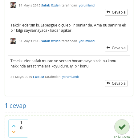
31 Mayıs 2015
Safak Ozden
tarafından
yorumlandı
Cevapla
Takdir edersin ki, Lebesgue ölçülebilir bunlar da. Ama bu sanırım ek
bir bilgi sayılamayacak kadar aşikar.
31 Mayıs 2015
Safak Ozden
tarafından
yorumlandı
Cevapla
Tesekkurler safak murad ve sercan hocam sayenizde bu konu
hakkinda arastirmalara koyuldum. Iyi bir konu
31 Mayıs 2015
LOREM
tarafından
yorumlandı
Cevapla
1
cevap
1
0
En İyi Cevap