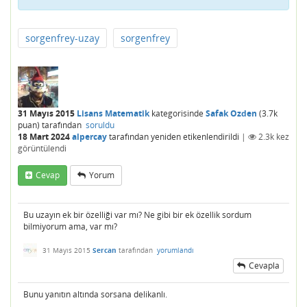
sorgenfrey-uzay
sorgenfrey
31 Mayıs 2015
Lisans Matematik
kategorisinde
Safak Ozden
(
3.7k
puan)
tarafından
soruldu
18 Mart 2024
alpercay
tarafından
yeniden etikenlendirildi
|
2.3k
kez
görüntülendi
Cevap
Yorum
Bu uzayın ek bir özelliği var mı? Ne gibi bir ek özellik sordum
bilmiyorum ama, var mı?
31 Mayıs 2015
Sercan
tarafından
yorumlandı
Cevapla
Bunu yanıtın altında sorsana delikanlı.