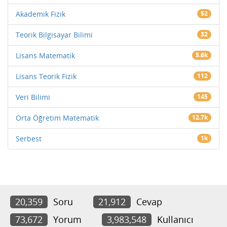
Akademik Fizik
52
Teorik Bilgisayar Bilimi
32
Lisans Matematik
5.6k
Lisans Teorik Fizik
112
Veri Bilimi
145
Orta Öğretim Matematik
12.7k
Serbest
1k
20,359
Soru
21,912
Cevap
73,672
Yorum
3,983,548
Kullanıcı