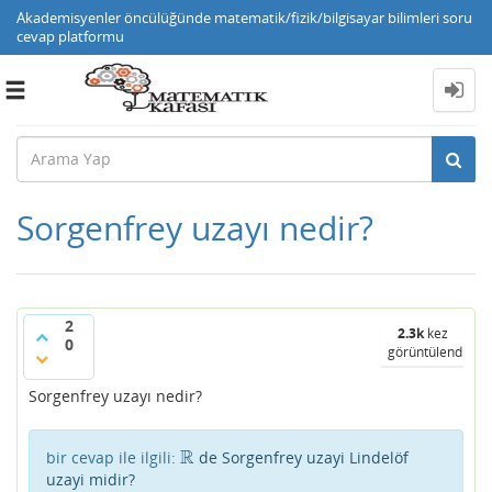
Akademisyenler öncülüğünde matematik/fizik/bilgisayar bilimleri soru
cevap platformu
Toggle
navigation
Sorgenfrey uzayı nedir?
2
2.3k
kez
0
görüntülendi
Sorgenfrey uzayı nedir?
R
bir cevap ile ilgili:
de Sorgenfrey uzayi Lindelöf
R
uzayi midir?