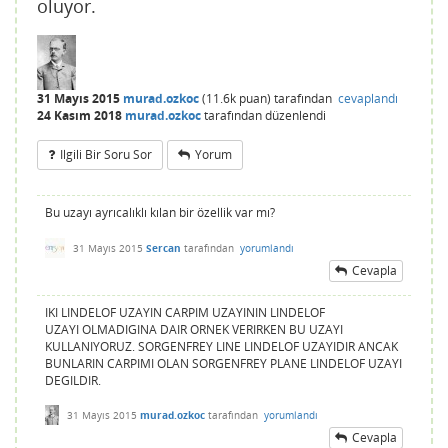
oluyor.
31 Mayıs 2015
murad.ozkoc
(
11.6k
puan)
tarafından
cevaplandı
24 Kasım 2018
murad.ozkoc
tarafından
düzenlendi
Ilgili Bir Soru Sor
Yorum
Bu uzayı ayrıcalıklı kılan bir özellik var mı?
31 Mayıs 2015
Sercan
tarafından
yorumlandı
Cevapla
IKI LINDELOF UZAYIN CARPIM UZAYININ LINDELOF
UZAYI OLMADIGINA DAIR ORNEK VERIRKEN BU UZAYI
KULLANIYORUZ. SORGENFREY LINE LINDELOF UZAYIDIR ANCAK
BUNLARIN CARPIMI OLAN SORGENFREY PLANE LINDELOF UZAYI
DEGILDIR.
31 Mayıs 2015
murad.ozkoc
tarafından
yorumlandı
Cevapla