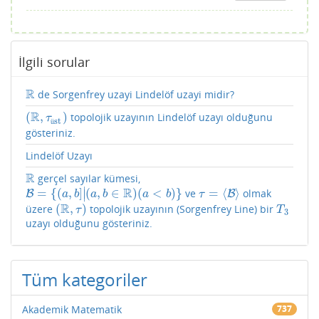
İlgili sorular
R
de Sorgenfrey uzayi Lindelöf uzayi midir?
R
R
(
,
)
topolojik uzayının Lindelöf uzayı olduğunu
(
R
,
τ
üst
)
τ
st
ü
gösteriniz.
Lindelöf Uzayı
R
gerçel sayılar kümesi,
R
∣
R
=
{
(
,
]
(
,
∈
)
(
<
)
}
=
⟨
⟩
ve
olmak
∣
B
B
=
{
(
a
,
b
]
|
(
a
,
b
∈
R
)
(
a
<
b
)
}
τ
=
⟨
B
⟩
B
a
b
a
b
a
b
τ
R
(
,
)
üzere
topolojik uzayının (Sorgenfrey Line) bir
(
R
,
τ
)
T
3
τ
T
3
uzayı olduğunu gösteriniz.
Tüm kategoriler
Akademik Matematik
737