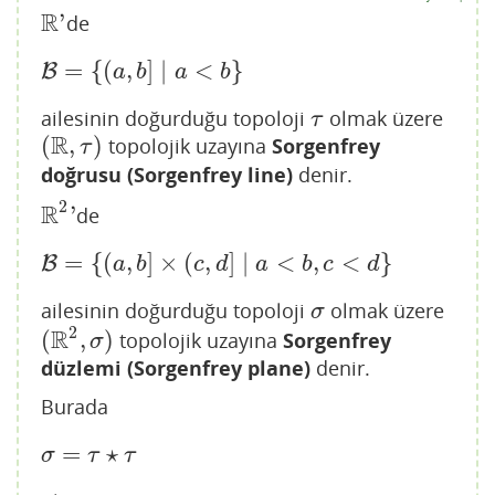
R
'
de
R
'
=
{
(
,
]
∣
<
}
B
B
=
{
(
a
,
b
]
∣
a
<
b
}
a
b
a
b
ailesinin doğurduğu topoloji
olmak üzere
τ
τ
R
(
,
)
topolojik uzayına
Sorgenfrey
(
R
,
τ
)
τ
doğrusu
(Sorgenfrey line)
denir.
2
R
'
de
R
2
'
=
{
(
,
]
×
(
,
]
∣
<
,
<
}
B
B
=
{
(
a
,
b
]
×
(
c
,
d
]
∣
a
<
b
,
c
<
d
}
a
b
c
d
a
b
c
d
ailesinin doğurduğu topoloji
olmak üzere
σ
σ
2
R
(
,
)
topolojik uzayına
Sorgenfrey
(
R
2
,
σ
)
σ
düzlemi
(Sorgenfrey plane)
denir.
Burada
=
⋆
σ
=
τ
⋆
τ
σ
τ
τ