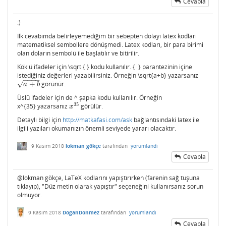
Cevapla
:)
İlk cevabımda belirleyemediğim bir sebepten dolayı latex kodları
matematiksel sembollere dönüşmedi. Latex kodları, bir para birimi
olan doların sembolü ile başlatılır ve bitirilir.
Köklü ifadeler için \sqrt { } kodu kullanılır. { } parantezinin içine
istediğiniz değerleri yazabilirsiniz. Örneğin \sqrt{a+b} yazarsanız
−
−
−
−
√
+
görünür.
a
+
b
a
b
Üslü ifadeler için de ^ şapka kodu kullanılır. Örneğin
35
x^{35} yazarsanız
görülür.
x
35
x
Detaylı bilgi için
http://matkafasi.com/ask
bağlantısındaki latex ile
ilgili yazıları okumanızın önemli seviyede yararı olacaktır.
9 Kasım 2018
lokman gökçe
tarafından
yorumlandı
Cevapla
@lokman gökçe, LaTeX kodlarını yapıştırırken (farenin sağ tuşuna
tıklayıp), "Düz metin olarak yapıştır" seçeneğini kullanırsanız sorun
olmuyor.
9 Kasım 2018
DoganDonmez
tarafından
yorumlandı
Cevapla