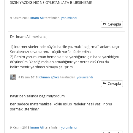
SIZIN YAZDIGINIZ NE OYLE?ANLATA BILIRSINIZMI?
9 Kasım 2018
Imam Ali
tarafından
yorumlandı
Cevapla
Dr. Imam Ali merhaba,
1) İnternet sitelerinde büyük harfle yazmak ''bağırma'' anlamı taşır.
Sorularınızı cevaplarınızı küçük harfle ifade ediniz.
2) Benim yorumumun hemen altına yazdığınız için bana yazıldığını
düşündüm. Yazdığımda anlamadığınız yer neresidir? Onu da
belirtirseniz yardımcı olmaya çalışırım.
9 Kasım 2018
lokman gökçe
tarafından
yorumlandı
Cevapla
hayir ben salinda bagirmiyordum
ben sadece matematiksel koklu uslub ifadeler nasil yazilir onu
sormak isterdim?
9 Kasım 2018
Imam Ali
tarafından
yorumlandı