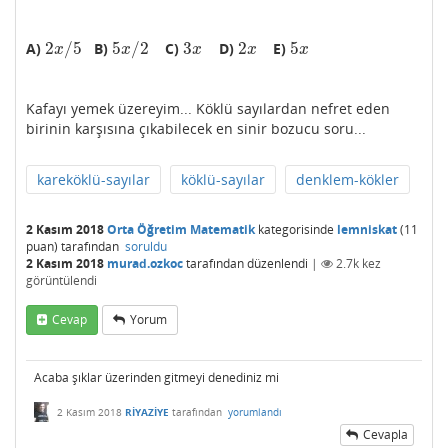
2
/
5
5
/
2
3
2
5
A)
B)
C)
D)
E)
2
x
/
5
5
x
/
2
3
x
2
x
5
x
x
x
x
x
x
Kafayı yemek üzereyim... Köklü sayılardan nefret eden
birinin karşısına çıkabilecek en sinir bozucu soru...
kareköklü-sayılar
köklü-sayılar
denklem-kökler
2 Kasım 2018
Orta Öğretim Matematik
kategorisinde
lemniskat
(
11
puan)
tarafından
soruldu
2 Kasım 2018
murad.ozkoc
tarafından
düzenlendi
|
2.7k
kez
görüntülendi
Cevap
Yorum
Acaba şıklar üzerinden gitmeyi denediniz mi
2 Kasım 2018
RİYAZİYE
tarafından
yorumlandı
Cevapla