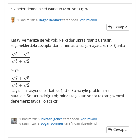
Siz neler denediniz/düşündünüz bu soru için?
2 Kasım 2018
DoganDonmez
tarafından
yorumlandı
Cevapla
Kafayı yemenize gerek yok. Ne kadar uğraşırsanız uğraşın,
seçeneklerdeki cevaplardan birine asla ulaşamayacaksınız. Çünkü
–
–
√
√
5
−
2
5
−
2
5
+
2
–
–
√
√
5
+
2
sayısı
–
–
√
√
7
+
5
7
+
5
5
+
2
–
–
√
√
5
+
2
sayısının rasyonel bir katı değildir. Bu haliyle probleminiz
hatalıdır. Sorunun doğru biçimine ulaştıktan sonra tekrar çözmeyi
denemeniz faydalı olacaktır
.
2 Kasım 2018
lokman gökçe
tarafından
yorumlandı
9 Kasım 2018
DoganDonmez
tarafından
düzenlendi
Cevapla