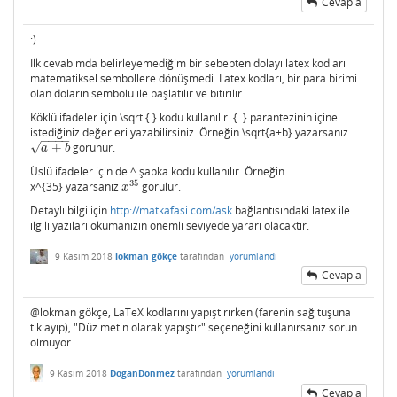
Cevapla
:)
İlk cevabımda belirleyemediğim bir sebepten dolayı latex kodları
matematiksel sembollere dönüşmedi. Latex kodları, bir para birimi
olan doların sembolü ile başlatılır ve bitirilir.
Köklü ifadeler için \sqrt { } kodu kullanılır. { } parantezinin içine
istediğiniz değerleri yazabilirsiniz. Örneğin \sqrt{a+b} yazarsanız
−
−
−
−
√
+
görünür.
a
+
b
a
b
Üslü ifadeler için de ^ şapka kodu kullanılır. Örneğin
35
x^{35} yazarsanız
görülür.
x
35
x
Detaylı bilgi için
http://matkafasi.com/ask
bağlantısındaki latex ile
ilgili yazıları okumanızın önemli seviyede yararı olacaktır.
9 Kasım 2018
lokman gökçe
tarafından
yorumlandı
Cevapla
@lokman gökçe, LaTeX kodlarını yapıştırırken (farenin sağ tuşuna
tıklayıp), "Düz metin olarak yapıştır" seçeneğini kullanırsanız sorun
olmuyor.
9 Kasım 2018
DoganDonmez
tarafından
yorumlandı
Cevapla