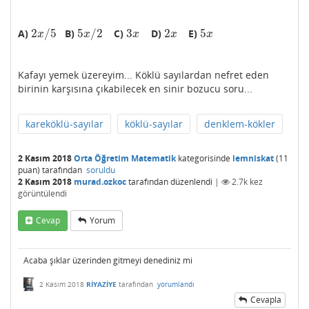
2
/
5
5
/
2
3
2
5
A)
B)
C)
D)
E)
2
x
/
5
5
x
/
2
3
x
2
x
5
x
x
x
x
x
x
Kafayı yemek üzereyim... Köklü sayılardan nefret eden
birinin karşısına çıkabilecek en sinir bozucu soru...
kareköklü-sayılar
köklü-sayılar
denklem-kökler
2 Kasım 2018
Orta Öğretim Matematik
kategorisinde
lemniskat
(
11
puan)
tarafından
soruldu
2 Kasım 2018
murad.ozkoc
tarafından
düzenlendi
|
2.7k
kez
görüntülendi
Cevap
Yorum
Acaba şıklar üzerinden gitmeyi denediniz mi
2 Kasım 2018
RİYAZİYE
tarafından
yorumlandı
Cevapla