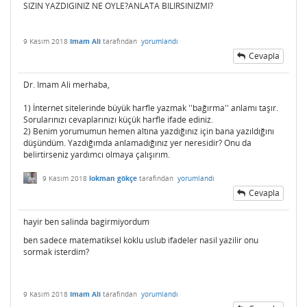
SIZIN YAZDIGINIZ NE OYLE?ANLATA BILIRSINIZMI?
9 Kasım 2018
Imam Ali
tarafından
yorumlandı
Cevapla
Dr. Imam Ali merhaba,
1) İnternet sitelerinde büyük harfle yazmak ''bağırma'' anlamı taşır.
Sorularınızı cevaplarınızı küçük harfle ifade ediniz.
2) Benim yorumumun hemen altına yazdığınız için bana yazıldığını
düşündüm. Yazdığımda anlamadığınız yer neresidir? Onu da
belirtirseniz yardımcı olmaya çalışırım.
9 Kasım 2018
lokman gökçe
tarafından
yorumlandı
Cevapla
hayir ben salinda bagirmiyordum
ben sadece matematiksel koklu uslub ifadeler nasil yazilir onu
sormak isterdim?
9 Kasım 2018
Imam Ali
tarafından
yorumlandı