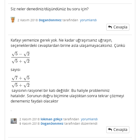
Siz neler denediniz/düşündünüz bu soru için?
2 Kasım 2018
DoganDonmez
tarafından
yorumlandı
Cevapla
Kafayı yemenize gerek yok. Ne kadar uğraşırsanız uğraşın,
seçeneklerdeki cevaplardan birine asla ulaşamayacaksınız. Çünkü
–
–
√
√
5
−
2
5
−
2
5
+
2
–
–
√
√
5
+
2
sayısı
–
–
√
√
7
+
5
7
+
5
5
+
2
–
–
√
√
5
+
2
sayısının rasyonel bir katı değildir. Bu haliyle probleminiz
hatalıdır. Sorunun doğru biçimine ulaştıktan sonra tekrar çözmeyi
denemeniz faydalı olacaktır
.
2 Kasım 2018
lokman gökçe
tarafından
yorumlandı
9 Kasım 2018
DoganDonmez
tarafından
düzenlendi
Cevapla