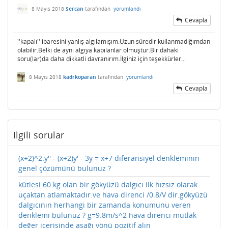
8 Mayıs 2018
Sercan
tarafından
yorumlandı
Cevapla
''kapalı'' ibaresini yanlış algılamışım.Uzun süredir kullanmadığımdan
olabilir.Belki de aynı algıya kapılanlar olmuştur.Bir dahaki
soru(lar)da daha dikkatli davranırım.İlginiz için teşekkürler...
8 Mayıs 2018
kadrkoparan
tarafından
yorumlandı
Cevapla
İlgili sorular
(x+2)^2.y'' - (x+2)y' - 3y = x+7 diferansiyel denkleminin
genel çözümünü bulunuz ?
kütlesi 60 kg olan bir gökyüzü dalgıcı ilk hızsız olarak
uçaktan atlamaktadır.ve hava direnci /0.8/V dir.gökyüzü
dalgıcının herhangi bir zamanda konumunu veren
denklemi bulunuz ? g=9.8m/s^2 hava direnci mutlak
değer içerisinde aşağı yönü pozitif alın