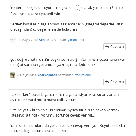
x
Yontemin dogru duruyor... Integralleri
∫
olarak yazip icleri
'nin bir
∫
x
0
x
t
t
x
0
fonksiyonu olarak yazabilirsin...
Verilen kosullarin saglanmasi saglamak icin (integral degerleri sifir
olacagindan)
degerlerini de bulabilirsin.
c
i
c
i
8 Mayıs 2018
Sercan
tarafından
yorumlandı
Cevapla
çok doğru , hatalıdır.Bir başka sormadığım(tatminsiz çözümünün var
olduğu) sorunun çözümünü yazmışım, affedersiniz.
8 Mayıs 2018
kadrkoparan
tarafından
yorumlandı
Cevapla
hak derken? burada yardimci olmaya calisiyoruz ve su an zaman
ayirip size yardimci olmaya calisiyorum.
Site ne yazik ki cok hizli islemiyor. Ayrica birisi size cevap vermek
isteseydi altindaki yorumu gorunce cevap verirdi...
Yani kapali sorulara da yorum olarak cevap veriliyor. Buyutulecek bir
durum degil sorunun kapali olmasi.