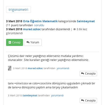
trigonometri
3 Mart 2018
Orta Öğretim Matematik
kategorisinde
Saimbeymat
(
11
puan)
tarafından
soruldu
3 Mart 2018
murad.ozkoc
tarafından
düzenlendi
|
3.6k
kez
görüntülendi
Cevap
Yorum
Çözümü dair neler yaptığınızı eklerseniz mutlaka yardımcı
olunacaktır. Site kuralları gereği neler yaptığınızı eklemelisiniz.
3 Mart 2018
murad.ozkoc
tarafından
yorumlandı
Cevapla
tanx =sinx/cosx ve cotx=cosx/sinx dönüşümü uyguladım çıkmadı bir
de tanx=a dönüşümü yaptım ama birşey çıkatamadım
3 Mart 2018
Saimbeymat
tarafından
yorumlandı
Cevapla