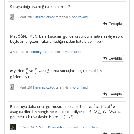
Soruyu doğru yazdığına emin misin?
3 Mart 2018
murad.ozkoc
tarafından
yorumlandı
Cevapla
Mat ÖĞRETMENİ bir arkadaşım gönderdi sordum hatalı mı diye soru
böyle ama ,çözüm çıkaramadığımızdan hata olabilir belki
4 Mart 2018
Saimbeymat
tarafından
yorumlandı
Cevapla
π
π
yerine
ve
yazdığınızda sonuçların eşit olmadığını
x
π
6
π
3
x
3
6
gözlemleyin.
4 Mart 2018
murad.ozkoc
tarafından
yorumlandı
Cevapla
2
2
Bu soruyu daha once gormustum hocam,
1
+
tan
+
cot
1
+
tan
2
x
+
cot
2
x
x
x
aşagidakilerden hangisine esit olabilir diyordu.
.
≥
.
ya da
A
.
O
≥
G
.
O
A
O
G
O
geometrik bir yaklasim is gorur. (11/2)
11 Mart 2018
Deniz Tuna Yalçın
tarafından
yorumlandı
Cevapla