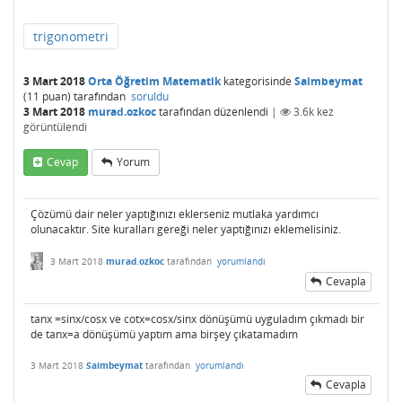
trigonometri
3 Mart 2018
Orta Öğretim Matematik
kategorisinde
Saimbeymat
(
11
puan)
tarafından
soruldu
3 Mart 2018
murad.ozkoc
tarafından
düzenlendi
|
3.6k
kez
görüntülendi
Cevap
Yorum
Çözümü dair neler yaptığınızı eklerseniz mutlaka yardımcı
olunacaktır. Site kuralları gereği neler yaptığınızı eklemelisiniz.
3 Mart 2018
murad.ozkoc
tarafından
yorumlandı
Cevapla
tanx =sinx/cosx ve cotx=cosx/sinx dönüşümü uyguladım çıkmadı bir
de tanx=a dönüşümü yaptım ama birşey çıkatamadım
3 Mart 2018
Saimbeymat
tarafından
yorumlandı
Cevapla