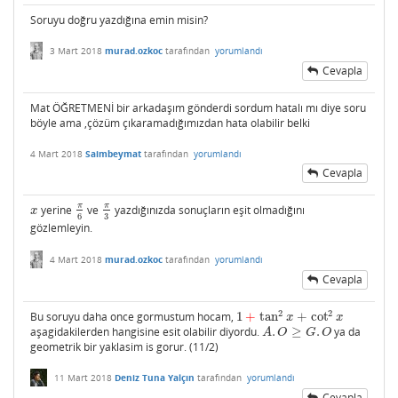
Soruyu doğru yazdığına emin misin?
3 Mart 2018
murad.ozkoc
tarafından
yorumlandı
Cevapla
Mat ÖĞRETMENİ bir arkadaşım gönderdi sordum hatalı mı diye soru
böyle ama ,çözüm çıkaramadığımızdan hata olabilir belki
4 Mart 2018
Saimbeymat
tarafından
yorumlandı
Cevapla
π
π
yerine
ve
yazdığınızda sonuçların eşit olmadığını
x
π
6
π
3
x
3
6
gözlemleyin.
4 Mart 2018
murad.ozkoc
tarafından
yorumlandı
Cevapla
2
2
Bu soruyu daha once gormustum hocam,
1
+
tan
+
cot
1
+
tan
2
x
+
cot
2
x
x
x
aşagidakilerden hangisine esit olabilir diyordu.
.
≥
.
ya da
A
.
O
≥
G
.
O
A
O
G
O
geometrik bir yaklasim is gorur. (11/2)
11 Mart 2018
Deniz Tuna Yalçın
tarafından
yorumlandı
Cevapla