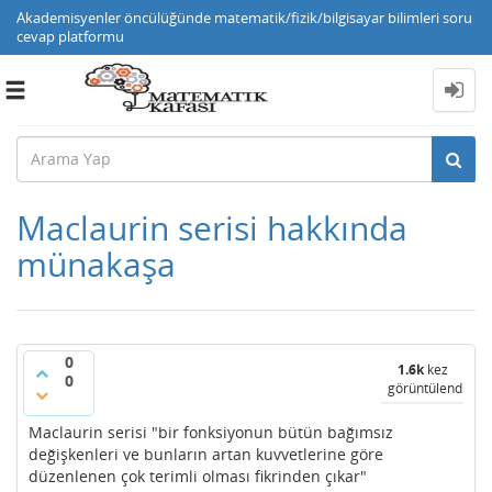
Akademisyenler öncülüğünde matematik/fizik/bilgisayar bilimleri soru
cevap platformu
Toggle
navigation
Maclaurin serisi hakkında
münakaşa
0
1.6k
kez
0
görüntülendi
Maclaurin serisi "bir fonksiyonun bütün bağımsız
değişkenleri ve bunların artan kuvvetlerine göre
düzenlenen çok terimli olması fikrinden çıkar"