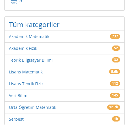
n
=
0
n
Tüm kategoriler
Akademik Matematik
737
Akademik Fizik
52
Teorik Bilgisayar Bilimi
32
Lisans Matematik
5.6k
Lisans Teorik Fizik
112
Veri Bilimi
145
Orta Öğretim Matematik
12.7k
Serbest
1k