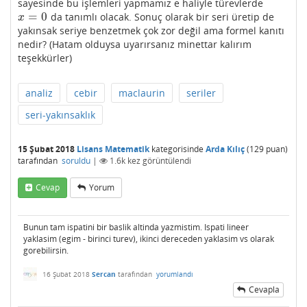
sayesinde bu işlemleri yapmamız e haliyle türevlerde
=
0
da tanımlı olacak. Sonuç olarak bir seri üretip de
x
=
0
x
yakınsak seriye benzetmek çok zor değil ama formel kanıtı
nedir? (Hatam olduysa uyarırsanız minettar kalırım
teşekkürler)
analiz
cebir
maclaurin
seriler
seri-yakınsaklık
15 Şubat 2018
Lisans Matematik
kategorisinde
Arda Kılıç
(
129
puan)
tarafından
soruldu
|
1.6k
kez görüntülendi
Cevap
Yorum
Bunun tam ispatini bir baslik altinda yazmistim. Ispati lineer
yaklasim (egim - birinci turev), ikinci dereceden yaklasim vs olarak
gorebilirsin.
16 Şubat 2018
Sercan
tarafından
yorumlandı
Cevapla