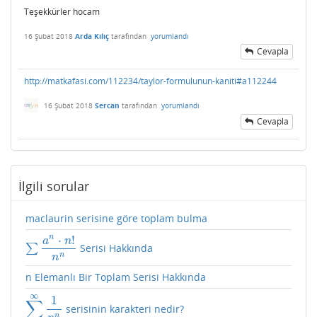
Teşekkürler hocam
16 Şubat 2018
Arda Kılıç
tarafından
yorumlandı
Cevapla
http://matkafasi.com/112234/taylor-formulunun-kaniti#a112244
16 Şubat 2018
Sercan
tarafından
yorumlandı
Cevapla
İlgili sorular
maclaurin serisine göre toplam bulma
⋅
!
n
a
n
∑
Serisi Hakkında
∑
a
n
⋅
n
!
n
n
n
n
n Elemanlı Bir Toplam Serisi Hakkında
∞
1
∑
serisinin karakteri nedir?
∑
n
=
0
∞
1
n
n
n