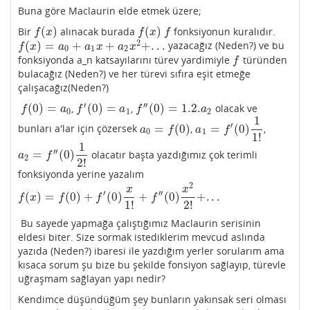
Buna göre Maclaurin elde etmek üzere;
(
)
(
)
Bir
alınacak burada
fonksiyonun kuralıdır.
f
(
x
)
f
(
x
)
f
f
x
f
x
f
2
(
)
=
+
+
+
.
.
.
yazacağız (Neden?) ve bu
f
(
x
)
=
a
0
+
a
1
x
+
a
2
x
2
+
.
.
.
f
x
a
a
x
a
x
0
1
2
fonksiyonda a_n katsayılarını türev yardimiyle
türünden
f
f
bulacağız (Neden?) ve her türevi sıfıra eşit etmeğe
çalışacağız(Neden?)
′
′′
(
0
)
=
(
0
)
=
(
0
)
=
1.2.
,
,
olacak ve
f
(
0
)
=
a
0
f
′
(
0
)
=
a
1
f
″
(
0
)
=
1.2.
a
2
f
a
f
a
f
a
0
1
2
1
′
=
(
0
)
=
(
0
)
bunları a'lar için çözersek
,
,
a
0
=
f
(
0
)
a
1
=
f
′
(
0
)
1
1
!
a
f
a
f
0
1
1
!
1
′′
=
(
0
)
olacatır başta yazdığımız çok terimli
a
2
=
f
″
(
0
)
1
2
!
a
f
2
2
!
fonksiyonda yerine yazalım
2
x
x
′
′′
(
)
=
(
0
)
+
(
0
)
+
(
0
)
+
.
.
.
f
(
x
)
=
f
(
0
)
+
f
′
(
0
)
x
1
!
+
f
″
(
0
)
x
2
2
!
+
.
.
.
f
x
f
f
f
1
!
2
!
Bu sayede yapmağa çalıştığımız Maclaurin serisinin
eldesi biter. Size sormak istediklerim mevcud aslında
yazıda (Neden?) ibaresi ile yazdığım yerler sorularım ama
kısaca sorum şu bize bu şekilde fonsiyon sağlayıp, türevle
uğraşmam sağlayan yapı nedir?
Kendimce düşündüğüm şey bunların yakınsak seri olması