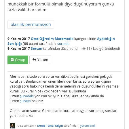
muhakkak bir formülü olmalı diye düşünüyorum çünkü
fazla vakit harcadim.
olasılık-permütasyon
9 Kasım 2017
Orta Öğretim Matematik
kategorisinde
Aydınlığın
Son Işığı
(
66
puan)
tarafından
soruldu
9 Kasım 2017
Sercan
tarafından
düzenlendi
|
11k
kez görüntülendi
Cevap
Yorum
Merhaba , sitede soru sorarken dikkat edilmesi gereken pek çok
kural var. Bunlardan en önemlilerinden birisi, soru soran kişinin
yazdığı soru hakkında kendi denemelerini ve düşündüklerini yazması
kuralı. Bu kuralın pek çok nedeni var. Bu konuda
lütfen
şuradaki
yorumu okuyun. Genel kurallar hakkında da
lütfen
şuraya
bakınız.
Önemli anımsatma: Genel olarak kurallara uygun sorulmuş sorular
yanıt bulmakta.
9 Kasım 2017
Deniz Tuna Yalçın
tarafından
yorumlandı