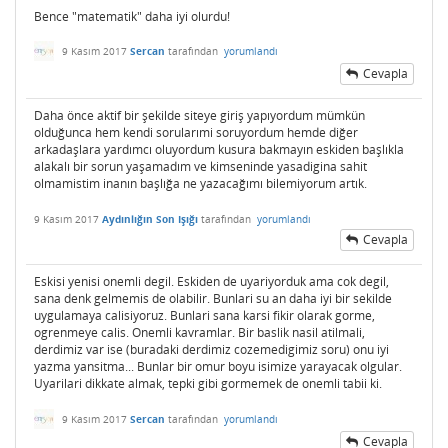
Bence "matematik" daha iyi olurdu!
9 Kasım 2017
Sercan
tarafından
yorumlandı
Cevapla
Daha önce aktif bir şekilde siteye giriş yapıyordum mümkün
olduğunca hem kendi sorularımi soruyordum hemde diğer
arkadaşlara yardımcı oluyordum kusura bakmayın eskiden başlıkla
alakalı bir sorun yaşamadım ve kimseninde yasadigina sahit
olmamistim inanın başlığa ne yazacağımı bilemiyorum artık.
9 Kasım 2017
Aydınlığın Son Işığı
tarafından
yorumlandı
Cevapla
Eskisi yenisi onemli degil. Eskiden de uyariyorduk ama cok degil,
sana denk gelmemis de olabilir. Bunlari su an daha iyi bir sekilde
uygulamaya calisiyoruz. Bunlari sana karsi fikir olarak gorme,
ogrenmeye calis. Onemli kavramlar. Bir baslik nasil atilmali,
derdimiz var ise (buradaki derdimiz cozemedigimiz soru) onu iyi
yazma yansitma... Bunlar bir omur boyu isimize yarayacak olgular.
Uyarilari dikkate almak, tepki gibi gormemek de onemli tabii ki.
9 Kasım 2017
Sercan
tarafından
yorumlandı
Cevapla