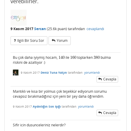
verebilirler.
9 Kasım 2017
Sercan
(
25.6k
puan)
tarafından
cevaplandı
Ilgili Bir Soru Sor
Yorum
Bu çok daha iyiymiş hocam,
140
ile
160
toplarken
380
bulma
140
160
380
riskini de azaltıyor :)
9 Kasım 2017
Deniz Tuna Yalçın
tarafından
yorumlandı
Cevapla
Mantıklı ve kısa bir yolmus çok teşekkür ediyorum sorumu
cevapsız bırakmadığınız için yeni bir şey daha öğrendim.
9 Kasım 2017
Aydınlığın Son Işığı
tarafından
yorumlandı
Cevapla
Sifir icin dusunceleriniz nelerdir?