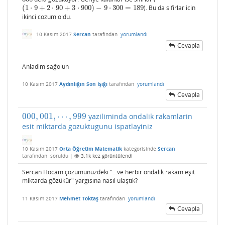
(
1
⋅
9
+
2
⋅
90
+
3
⋅
900
)
−
9
⋅
300
=
189
). Bu da sifirlar icin
(
1
⋅
9
+
2
⋅
90
+
3
⋅
900
)
−
9
⋅
300
=
189
ikinci cozum oldu.
10 Kasım 2017
Sercan
tarafından
yorumlandı
Cevapla
Anladim sağolun
10 Kasım 2017
Aydınlığın Son Işığı
tarafından
yorumlandı
Cevapla
000
,
001
,
⋯
,
999
yaziliminda ondalik rakamlarin
000
,
001
,
⋯
,
999
esit miktarda gozuktugunu ispatlayiniz
10 Kasım 2017
Orta Öğretim Matematik
kategorisinde
Sercan
tarafından
soruldu
|
3.1k
kez görüntülendi
Sercan Hocam çözümünüzdeki "...ve herbir ondalık rakam eşit
miktarda gözükür" yargısına nasıl ulaştık?
11 Kasım 2017
Mehmet Toktaş
tarafından
yorumlandı
Cevapla