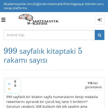
Akademisyenler öncülüğünde matematik/fizik/bilgisayar bilimleri soru
cevap platformu
Toggle
navigation
999
5
sayfalık kitaptaki
999
5
rakamı sayısı
0
11k
kez
0
görüntülendi
999 sayfalık bir kitabın sayfa numaralarını kesip makasla
rakamlarını ayırarak bir çocuk kaç tane 5 biriktirir?
Sorunun cevabını 308 buldum tek tek saydım ama