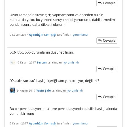
Cevapla
Uzun zamandır siteye giriş yapmamıştım ve önceden bu tür
kurallarda yoktu bu yüzden soruya kendi yorumumu dahil etmedim
bundan sonra daha dikkatli olurum.
9 Kasım 2017
Aydınlığın Son Işığı
tarafından
yorumlandı
Cevapla
5
,
55
,
555
durumlarini dusunebilirsin.
5
a
b
55
c
555
a
b
c
9 Kasım 2017
Sercan
tarafından
yorumlandı
Cevapla
"Olasılık sorusu" başlığı içeriği tam yansıtmıyor, değil mi?
9 Kasım 2017
Yasin Şale
tarafından
yorumlandı
Cevapla
Bu bir permutasyon sorusu ve permutasyonda olasilik başlığı altında
verilen bir konu
9 Kasım 2017
Aydınlığın Son Işığı
tarafından
yorumlandı