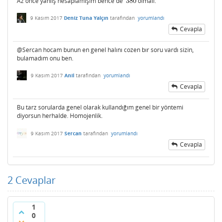
Az önce yanlış hesaplamışım bence de
380
olmalı.
380
9 Kasım 2017
Deniz Tuna Yalçın
tarafından
yorumlandı
Cevapla
@Sercan hocam bunun en genel halını cozen bır soru vardı sizin,
bulamadım onu ben.
9 Kasım 2017
Anil
tarafından
yorumlandı
Cevapla
Bu tarz sorularda genel olarak kullandığım genel bir yöntemi
diyorsun herhalde. Homojenlik.
9 Kasım 2017
Sercan
tarafından
yorumlandı
Cevapla
2
Cevaplar
1
0