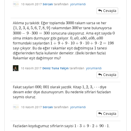
10 Kasım 2017
Sercan
tarafından
yorumlandı
Cevapla
Aklıma şu takıldı: Eğer toplamda
3000
rakam varsa ve her
3000
{
1
,
2
,
3
,
4
,
5
,
6
,
7
,
8
,
9
}
rakamından
300
'er tane bulunuyorsa
{
1
,
2
,
3
,
4
,
5
,
6
,
7
,
8
,
9
}
300
3000
−
9
⋅
300
=
300
sonucuna ulaşıyoruz. Ama eşit sayıda
0
3000
−
9
⋅
300
=
300
0
olma imkânı durmuyor gibi geliyor.
0
,
0
,
0
,
0
,
00
0
,
a
0
,
a
b
0
,
a
0
b
,
a
00
a
a
b
a
b
a
formundaki sayılardan
1
+
9
+
9
⋅
10
+
9
⋅
10
+
9
⋅
2
=
198
1
+
9
+
9
⋅
10
+
9
⋅
10
+
9
⋅
2
=
198
sayı çıkıyor. Bu da eğer rakamlar eşit dağıtılmışsa
1
tanesi
1
diğerlerinden fazla kullanılır demektir. (Belki birden fazla)
Rakamlar eşit dağılmıyor mu?
10 Kasım 2017
Deniz Tuna Yalçın
tarafından
yorumlandı
Cevapla
Fakat sayilari
000
,
001
olarak yazdik. Kitap
1
,
2
,
3
,
⋯
diye
000
001
1
,
2
,
3
,
⋯
devam eder diye dusunuyorum. Bu nedenle sifirlari fazladan
saymis oluruz.
10 Kasım 2017
Sercan
tarafından
yorumlandı
Cevapla
Fazladan koydugumuz sifirlarin sayisi
1
⋅
3
+
9
⋅
2
+
90
⋅
1
.
1
⋅
3
+
9
⋅
2
+
90
⋅
1