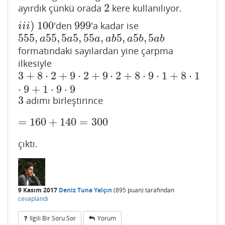
2
ayırdık çünkü orada
kere kullanılıyor.
2
)
100
999
'den
'a kadar ise
i
i
i
)
100
999
i
i
i
555
,
55
,
5
5
,
55
,
5
,
5
,
5
555
,
a
55
,
5
a
5
,
55
a
,
a
b
5
,
a
5
b
,
5
a
b
a
a
a
a
b
a
b
a
b
formatındaki sayılardan yine çarpma
ilkesiyle
3
+
8
⋅
2
+
9
⋅
2
+
9
⋅
2
+
8
⋅
9
⋅
1
+
8
⋅
1
3
+
8
⋅
2
+
9
⋅
2
+
9
⋅
2
+
8
⋅
9
⋅
1
+
8
⋅
1
⋅
9
+
1
⋅
9
⋅
9
⋅
9
+
1
⋅
9
⋅
9
3
adımı birleştirince
3
=
160
+
140
=
300
=
160
+
140
=
300
çıktı.
9 Kasım 2017
Deniz Tuna Yalçın
(
895
puan)
tarafından
cevaplandı
Ilgili Bir Soru Sor
Yorum