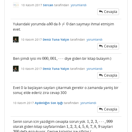
10 Kasım 2017
Sercan
tarafından
yorumlandı
Cevapla
Yukarıdaki yorumda
0
da
≠
0
dan saymayı ihmal etmişim
a
b
0
b
≠
0
a
b
b
evet.
10 Kasım 2017
Deniz Tuna Yalçın
tarafından
yorumlandı
Cevapla
Ben şimdi iyisi mi
000
,
001
,
⋯
diye giden bir kitap bulayım:)
000
,
001
,
⋯
10 Kasım 2017
Deniz Tuna Yalçın
tarafından
yorumlandı
Cevapla
Evet 0 la başlayan sayıları çıkarmak gerekir o zamanda yanlış bir
sonuç elde ederiz zira cevap 300
10 Kasım 2017
Aydınlığın Son Işığı
tarafından
yorumlandı
Cevapla
Senin sorun icin yazdigim cevapta sorun yok.
1
,
2
,
3
,
⋯
,
999
1
,
2
,
3
,
⋯
,
999
olarak giden kitap sayfalarindan
1
,
2
,
3
,
4
,
5
,
6
,
7
,
8
,
9
sayilari
1
,
2
,
3
,
4
,
5
,
6
,
7
,
8
,
9
300
defa gozukuyor. Geriye kalanlar ise sifirlar (
300