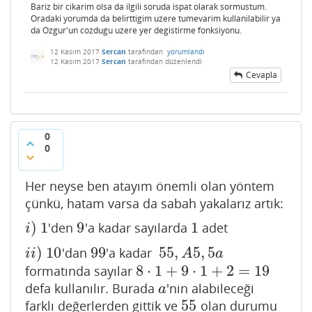
Bariz bir cikarim olsa da ilgili soruda ispat olarak sormustum.
Oradaki yorumda da belirttigim uzere tumevarim kullanilabilir ya
da Ozgur'un cozdugu uzere yer degistirme fonksiyonu.
12 Kasım 2017
Sercan
tarafından
yorumlandı
12 Kasım 2017
Sercan
tarafından
düzenlendi
Cevapla
0
0
Her neyse ben atayım önemli olan yöntem
çünkü, hatam varsa da sabah yakalarız artık:
)
1
9
1
'den
'a kadar sayılarda
adet
i
)
1
9
1
i
)
10
99
55
,
5
,
5
'dan
'a kadar
i
i
)
10
99
55
,
A
5
,
5
a
i
i
A
a
8
⋅
1
+
9
⋅
1
+
2
=
19
formatında sayılar
8
⋅
1
+
9
⋅
1
+
2
=
19
defa kullanılır. Burada
'nin alabileceği
a
a
55
farklı değerlerden gittik ve
olan durumu
55