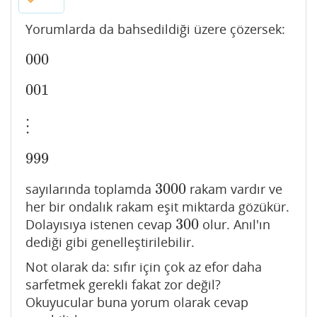
Yorumlarda da bahsedildiği üzere çözersek:
000
000
001
001
⋮
⋮
999
999
3000
sayılarında toplamda
rakam vardır ve
3000
her bir ondalık rakam eşit miktarda gözükür.
300
Dolayısıya istenen cevap
olur. Anıl'ın
300
dediği gibi genelleştirilebilir.
Not olarak da: sıfır için çok az efor daha
sarfetmek gerekli fakat zor değil?
Okuyucular buna yorum olarak cevap