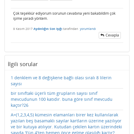
Çok teşekkür ediyorum sorunun cevabına yeni bakabildim çok
işime yaradı yöntem.
9 Kasım 2017
Aydınlığın Son Işığı
tarafından
yorumlandı
Cevapla
İlgili sorular
1 denklem ve 8 değişkene bağlı olası sıralı 8 lilerin
sayısı
bir sınıftaki üçerli tüm grupların sayısı sınıf
mevcudunun 100 katıdır. buna göre sınıf mevcudu
kaçtır?26
A=(1,2,3,4,5) kümesin elamanları birer kez kullanılarak
yazılan beş basamaklı sayılar kartların üzerine yazılıyor
ve bir kutuya atılıyor. Kutudan çekilen kartın üzerindeki
sayıda 3'ün 4'ten hemen önce gelme olasılığı kaçtır?