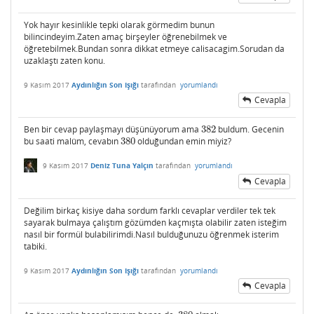
Yok hayır kesinlikle tepki olarak görmedim bunun
bilincindeyim.Zaten amaç birşeyler öğrenebilmek ve
öğretebilmek.Bundan sonra dikkat etmeye calisacagim.Sorudan da
uzaklaştı zaten konu.
9 Kasım 2017
Aydınlığın Son Işığı
tarafından
yorumlandı
Cevapla
Ben bir cevap paylaşmayı düşünüyorum ama
382
buldum. Gecenin
382
bu saati malûm, cevabın
380
olduğundan emin miyiz?
380
9 Kasım 2017
Deniz Tuna Yalçın
tarafından
yorumlandı
Cevapla
Değilim birkaç kisiye daha sordum farklı cevaplar verdiler tek tek
sayarak bulmaya çalıştım gözümden kaçmışta olabilir zaten isteğim
nasıl bir formül bulabilirimdi.Nasıl bulduğunuzu öğrenmek isterim
tabiki.
9 Kasım 2017
Aydınlığın Son Işığı
tarafından
yorumlandı
Cevapla