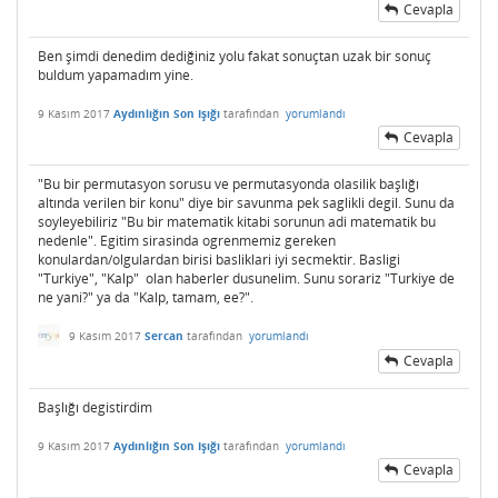
Cevapla
Ben şimdi denedim dediğiniz yolu fakat sonuçtan uzak bir sonuç
buldum yapamadım yine.
9 Kasım 2017
Aydınlığın Son Işığı
tarafından
yorumlandı
Cevapla
"Bu bir permutasyon sorusu ve permutasyonda olasilik başlığı
altında verilen bir konu" diye bir savunma pek saglikli degil. Sunu da
soyleyebiliriz "Bu bir matematik kitabi sorunun adi matematik bu
nedenle". Egitim sirasinda ogrenmemiz gereken
konulardan/olgulardan birisi basliklari iyi secmektir. Basligi
"Turkiye", "Kalp" olan haberler dusunelim. Sunu sorariz "Turkiye de
ne yani?" ya da "Kalp, tamam, ee?".
9 Kasım 2017
Sercan
tarafından
yorumlandı
Cevapla
Başlığı degistirdim
9 Kasım 2017
Aydınlığın Son Işığı
tarafından
yorumlandı
Cevapla