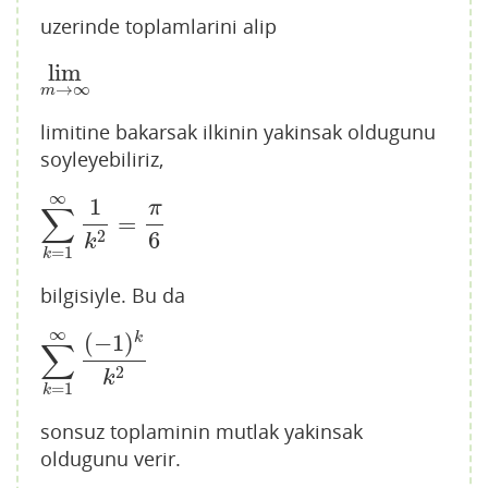
uzerinde toplamlarini alip
lim
lim
m
→
∞
→
∞
m
limitine bakarsak ilkinin yakinsak oldugunu
soyleyebiliriz,
∞
1
π
∑
=
∑
k
=
1
∞
1
k
2
=
π
6
6
2
k
=
1
k
bilgisiyle. Bu da
∞
(
−
1
)
k
∑
∑
k
=
1
∞
(
−
1
)
k
k
2
2
k
=
1
k
sonsuz toplaminin mutlak yakinsak
oldugunu verir.