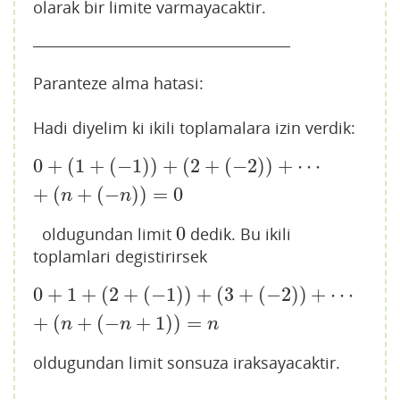
olarak bir limite varmayacaktir.
____________________________________
Paranteze alma hatasi:
Hadi diyelim ki ikili toplamalara izin verdik:
0
+
(
1
+
(
−
1
)
)
+
(
2
+
(
−
2
)
)
+
⋯
0
+
(
1
+
(
−
1
)
)
+
(
2
+
(
−
2
)
)
+
⋯
+
(
n
+
(
−
n
)
)
=
0
+
(
+
(
−
)
)
=
0
n
n
0
oldugundan limit
dedik. Bu ikili
0
toplamlari degistirirsek
0
+
1
+
(
2
+
(
−
1
)
)
+
(
3
+
(
−
2
)
)
+
⋯
0
+
1
+
(
2
+
(
−
1
)
)
+
(
3
+
(
−
2
)
)
+
⋯
+
(
n
+
(
−
n
+
1
)
)
=
n
+
(
+
(
−
+
1
)
)
=
n
n
n
oldugundan limit sonsuza iraksayacaktir.