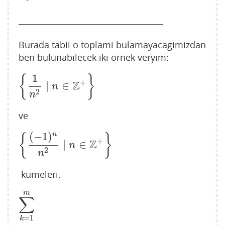
____________________________________
Burada tabii o toplami bulamayacagimizdan
ben bulunabilecek iki ornek veryim:
1
{
}
+
Z
|
∈
{
1
n
2
|
n
∈
Z
+
}
n
2
n
ve
(
−
1
)
n
{
}
+
Z
|
∈
{
(
−
1
)
n
n
2
|
n
∈
Z
+
}
n
2
n
kumeleri.
m
∑
∑
k
=
1
m
=
1
k