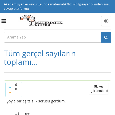
Akademisyenler öncülüğünde matematik/fizik/bilgisayar bilimleri soru
cevap platformu
Toggle
navigation
Tüm gerçel sayıların
toplamı...
0
5k
kez
0
görüntülendi
Şöyle bir eşitsizlik sorusu gördüm:
2
+
57