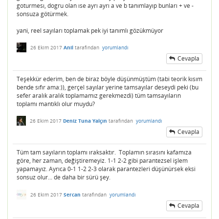
goturmesı, dogru olan ıse ayrı ayrı a ve b tanımlayıp bunları + ve -
sonsuza götürmek.
yani, reel sayıları toplamak pek iyi tanımlı gözükmüyor
26 Ekim 2017
Anil
tarafından
yorumlandı
Cevapla
Teşekkür ederim, ben de biraz böyle düşünmüştüm (tabi teorik kısım
bende sıfır ama:)), gerçel sayılar yerine tamsayılar deseydi peki (bu
sefer aralık aralık toplamamız gerekmezdi) tüm tamsayıların
toplamı mantıklı olur muydu?
26 Ekim 2017
Deniz Tuna Yalçın
tarafından
yorumlandı
Cevapla
Tüm tam sayıların toplamı ıraksaktır. Toplamın sırasını kafamıza
göre, her zaman, değiştiremeyiz. 1-1 2-2 gibi parantezsel işlem
yapamayız. Ayrıca 0-1 1-2 2-3 olarak parantezleri düşünürsek eksi
sonsuz olur... de daha bir sürü şey.
26 Ekim 2017
Sercan
tarafından
yorumlandı
Cevapla