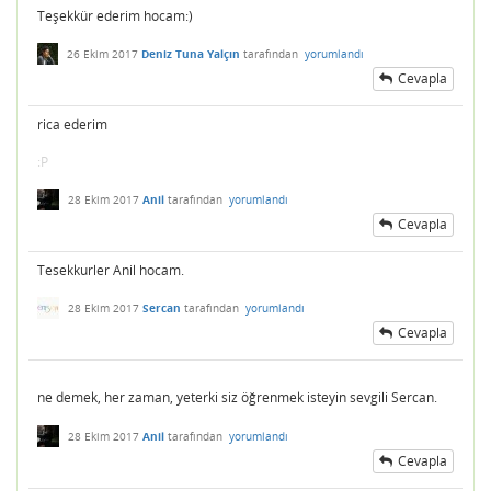
Teşekkür ederim hocam:)
26 Ekim 2017
Deniz Tuna Yalçın
tarafından
yorumlandı
Cevapla
rica ederim
:P
28 Ekim 2017
Anil
tarafından
yorumlandı
Cevapla
Tesekkurler Anil hocam.
28 Ekim 2017
Sercan
tarafından
yorumlandı
Cevapla
ne demek, her zaman, yeterki siz öğrenmek isteyin sevgili Sercan.
28 Ekim 2017
Anil
tarafından
yorumlandı
Cevapla