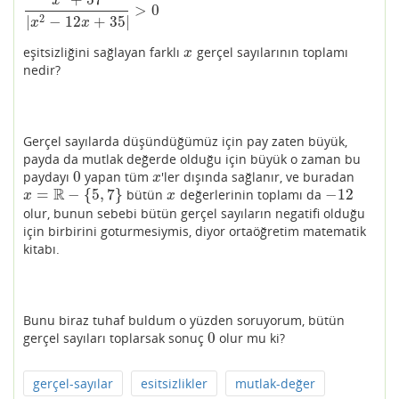
x
>
0
x
2
+
57
|
x
2
−
12
x
+
35
|
>
0
2
|
−
12
+
35
|
x
x
eşitsizliğini sağlayan farklı
gerçel sayılarının toplamı
x
x
nedir?
Gerçel sayılarda düşündüğümüz için pay zaten büyük,
payda da mutlak değerde olduğu için büyük o zaman bu
0
paydayı
yapan tüm
'ler dışında sağlanır, ve buradan
0
x
x
R
=
−
{
5
,
7
}
−
12
bütün
değerlerinin toplamı da
x
=
R
−
{
5
,
7
}
x
−
12
x
x
olur, bunun sebebi bütün gerçel sayıların negatifi olduğu
için birbirini goturmesiymis, diyor ortaöğretim matematik
kitabı.
Bunu biraz tuhaf buldum o yüzden soruyorum, bütün
0
gerçel sayıları toplarsak sonuç
olur mu ki?
0
gerçel-sayılar
esitsizlikler
mutlak-değer