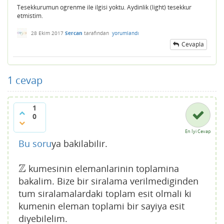
Tesekkurumun ogrenme ile ilgisi yoktu. Aydinlik (light) tesekkur
etmistim.
28 Ekim 2017
Sercan
tarafından
yorumlandı
Cevapla
1
cevap
1
0
En İyi Cevap
Bu soru
ya bakilabilir.
Z
kumesinin elemanlarinin toplamina
Z
bakalim. Bize bir siralama verilmediginden
tum siralamalardaki toplam esit olmali ki
kumenin eleman toplami bir sayiya esit
diyebilelim.