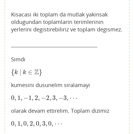
Kisacasi iki toplam da mutlak yakinsak
oldugundan toplamlarin terimlerinin
yerlerini degistirebiliriz ve toplam degismez.
____________________________________
Simdi
Z
{
|
∈
}
{
k
|
k
∈
Z
}
k
k
kumesini dusunelim siralamayi
0
,
1
,
−
1
,
2
,
−
2
,
3
,
−
3
,
⋯
0
,
1
,
−
1
,
2
,
−
2
,
3
,
−
3
,
⋯
olarak devam ettirelim. Toplam dizimiz
0
,
1
,
0
,
2
,
0
,
3
,
0
,
⋯
0
,
1
,
0
,
2
,
0
,
3
,
0
,
⋯