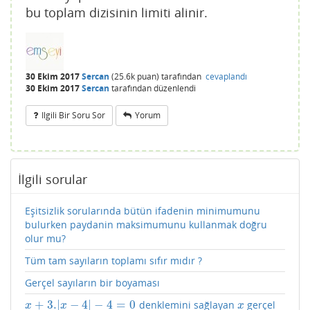
bu toplam dizisinin limiti alinir.
30 Ekim 2017
Sercan
(
25.6k
puan)
tarafından
cevaplandı
30 Ekim 2017
Sercan
tarafından
düzenlendi
Ilgili Bir Soru Sor
Yorum
İlgili sorular
Eşitsizlik sorularında bütün ifadenin minimumunu
bulurken paydanin maksimumunu kullanmak doğru
olur mu?
Tüm tam sayıların toplamı sıfır mıdır ?
Gerçel sayıların bir boyaması
+
3.
|
−
4
|
−
4
=
0
denklemini sağlayan
gerçel
x
+
3.
|
x
−
4
|
−
4
=
0
x
x
x
x