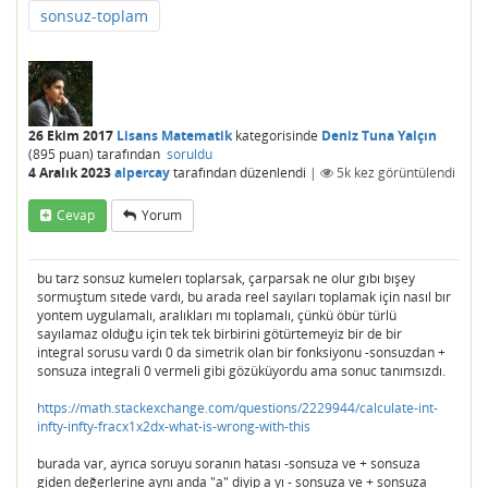
sonsuz-toplam
26 Ekim 2017
Lisans Matematik
kategorisinde
Deniz Tuna Yalçın
(
895
puan)
tarafından
soruldu
4 Aralık 2023
alpercay
tarafından
düzenlendi
|
5k
kez görüntülendi
Cevap
Yorum
bu tarz sonsuz kumelerı toplarsak, çarparsak ne olur gıbı bışey
sormuştum sıtede vardı, bu arada reel sayıları toplamak için nasıl bır
yontem uygulamalı, aralıkları mı toplamalı, çünkü öbür türlü
sayılamaz olduğu için tek tek birbirini götürtemeyiz bir de bir
integral sorusu vardı 0 da simetrik olan bir fonksiyonu -sonsuzdan +
sonsuza integrali 0 vermeli gibi gözüküyordu ama sonuc tanımsızdı.
https://math.stackexchange.com/questions/2229944/calculate-int-
infty-infty-fracx1x2dx-what-is-wrong-with-this
burada var, ayrıca soruyu soranın hatası -sonsuza ve + sonsuza
giden değerlerine aynı anda "a" diyip a yı - sonsuza ve + sonsuza