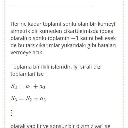
____________________________________
Her ne kadar toplami sonlu olan bir kumeyi
simetrik bir kumeden cikarttigimizda (dogal
−
1
olarak) o sonlu toplamin
katini beklesek
−
1
de bu tarz cikarimlar yukaridaki gibi hatalari
vermeye acik.
Toplama bir ikili islemdir. Iyi sirali dizi
toplamlari ise
=
+
S
2
=
a
1
+
a
2
S
a
a
2
1
2
=
+
S
3
=
S
2
+
a
3
S
S
a
3
2
3
⋮
⋮
olarak yapilir ve sonsuz bir dizimiz var ise