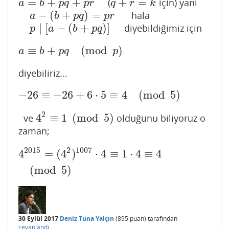
=
+
+
+
=
(
için) yani
a
=
b
+
p
q
+
p
r
q
+
r
=
k
a
b
p
q
p
r
q
r
k
−
(
+
)
=
hala
a
−
(
b
+
p
q
)
=
p
r
a
b
p
q
p
r
∣
[
−
(
+
)
]
diyebildiğimiz için
p
∣
[
a
−
(
b
+
p
q
)
]
p
a
b
p
q
≡
+
(
mod
)
a
≡
b
+
p
q
(
mod
p
)
a
b
p
q
p
diyebiliriz...
−
26
≡
−
26
+
6
⋅
5
≡
4
(
mod
5
)
−
26
≡
−
26
+
6
⋅
5
≡
4
(
mod
5
)
2
4
≡
1
(
mod
5
)
ve
olduğunu biliyoruz o
4
2
≡
1
(
mod
5
)
zaman;
2015
2
1007
4
=
(
4
)
⋅
4
≡
1
⋅
4
≡
4
4
2015
=
(
4
2
)
1007
⋅
4
≡
1
⋅
4
≡
4
(
mod
5
)
(
mod
5
)
30 Eylül 2017
Deniz Tuna Yalçın
(
895
puan)
tarafından
cevaplandı