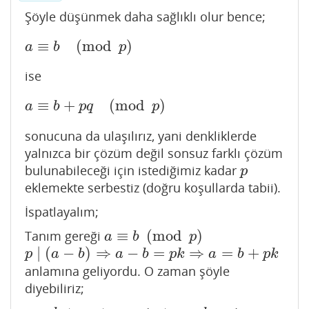
Şöyle düşünmek daha sağlıklı olur bence;
≡
(
mod
)
a
≡
b
(
mod
p
)
a
b
p
ise
≡
+
(
mod
)
a
≡
b
+
p
q
(
mod
p
)
a
b
p
q
p
sonucuna da ulaşılırız, yani denkliklerde
yalnızca bir çözüm değil sonsuz farklı çözüm
bulunabileceği için istediğimiz kadar
p
p
eklemekte serbestiz (doğru koşullarda tabii).
İspatlayalım;
≡
(
mod
)
Tanım gereği
a
≡
b
(
mod
p
)
a
b
p
∣
(
−
)
⇒
−
=
⇒
=
+
p
∣
(
a
−
b
)
⇒
a
−
b
=
p
k
⇒
a
=
b
+
p
k
p
a
b
a
b
p
k
a
b
p
k
anlamına geliyordu. O zaman şöyle
diyebiliriz;