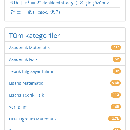
2
615
+
=
2
,
∈
y
denklemini
için çözünüz
615
+
x
2
=
2
y
x
,
y
∈
Z
x
x
y
Z
7
x
≡
−
49
(
mod
997
)
7
x
≡
−
49
(
mod
997
)
Tüm kategoriler
Akademik Matematik
737
Akademik Fizik
52
Teorik Bilgisayar Bilimi
32
Lisans Matematik
5.6k
Lisans Teorik Fizik
112
Veri Bilimi
145
Orta Öğretim Matematik
12.7k