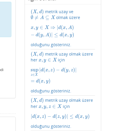
(
,
)
metrik uzay ve
(
X
,
d
)
X
d
∅
≠
⊆
olmak üzere
∅
≠
A
⊆
X
A
X
,
∈
⇒
|
(
,
)
x
,
y
∈
X
⇒
|
d
(
x
,
A
)
−
d
(
y
,
A
)
|
≤
d
(
x
,
y
)
x
y
X
d
x
A
−
(
,
)
|
≤
(
,
)
d
y
A
d
x
y
olduğunu gösteriniz.
(
,
)
metrik uzay olmak üzere
(
X
,
d
)
X
d
,
∈
her
için
x
,
y
∈
X
x
y
X
sup
|
(
,
)
−
(
,
)
|
sup
z
∈
X
|
d
(
x
,
z
)
−
d
(
y
,
z
)
|
=
d
(
x
,
y
)
di
d
x
z
d
y
z
∈
z
X
=
(
,
)
d
x
y
olduğunu gösteriniz.
(
,
)
metrik uzay olmak üzere
(
X
,
d
)
X
d
,
,
∈
her
için
x
,
y
,
z
∈
X
x
y
z
X
|
(
,
)
−
(
,
)
|
≤
(
,
)
|
d
(
x
,
z
)
−
d
(
z
,
y
)
|
≤
d
(
x
,
y
)
d
x
z
d
z
y
d
x
y
olduğunu gösteriniz.