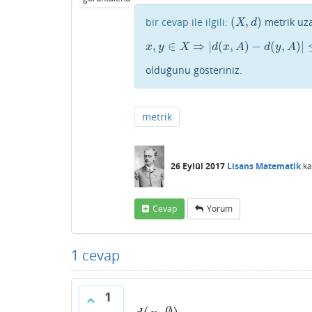
(
,
)
bir cevap ile ilgili:
metrik uz
(
X
,
d
)
X
d
,
∈
⇒
|
(
,
)
−
(
,
)
|
x
,
y
∈
X
⇒
|
d
(
x
,
A
)
−
d
(
y
,
A
)
|
≤
d
(
x
,
x
y
X
d
x
A
d
y
A
olduğunu gösteriniz.
metrik
26 Eylül 2017
Lisans Matematik
ka
Cevap
Yorum
1
cevap
1