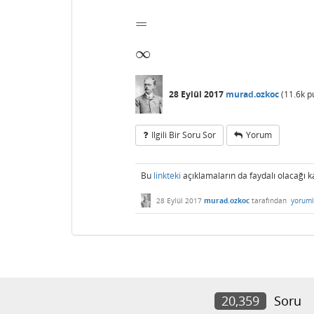
=
=
∞
∞
28 Eylül 2017
murad.ozkoc
(
11.6k
p
Ilgili Bir Soru Sor
Yorum
Bu
linkteki
açıklamaların da faydalı olacağı 
28 Eylül 2017
murad.ozkoc
tarafından
yoruml
20,359
Soru