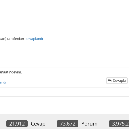
uan)
tarafından
cevaplandı
kanaatindeyim.
Cevapla
andı
21,912
Cevap
73,672
Yorum
3,975,