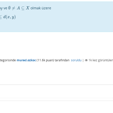
∅
≠
⊆
ay ve
olmak üzere
∅
≠
A
⊆
X
A
X
≤
(
,
)
y
)
d
x
y
tegorisinde
murad.ozkoc
(
11.6k
puan)
tarafından
soruldu
|
1k
kez görüntülen