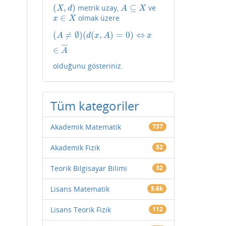
(
,
)
⊆
metrik uzay,
ve
(
X
,
d
)
A
⊆
X
X
d
A
X
∈
olmak üzere
x
∈
X
x
X
(
≠
∅
)
(
(
,
)
=
0
)
⇔
(
A
≠
∅
)
(
d
(
x
,
A
)
=
0
)
⇔
x
∈
A
¯
A
d
x
A
x
¯
¯
¯
¯
∈
A
olduğunu gösteriniz.
Tüm kategoriler
Akademik Matematik
737
Akademik Fizik
52
Teorik Bilgisayar Bilimi
32
Lisans Matematik
5.6k
Lisans Teorik Fizik
112