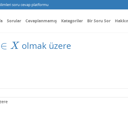
limleri soru cevap platformu
fa
Sorular
Cevaplanmamış
Kategoriler
Bir Soru Sor
Hakkı
∈
olmak üzere
∈
X
X
zere