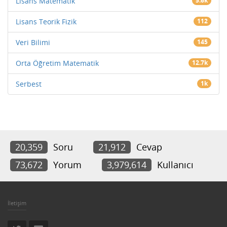
Lisans Matematik
5.6k
Lisans Teorik Fizik
112
Veri Bilimi
145
Orta Öğretim Matematik
12.7k
Serbest
1k
20,359
Soru
21,912
Cevap
73,672
Yorum
3,979,614
Kullanıcı
İletişim