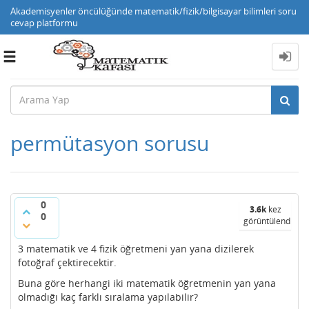
Akademisyenler öncülüğünde matematik/fizik/bilgisayar bilimleri soru
cevap platformu
Toggle
navigation
permütasyon sorusu
0
3.6k
kez
0
görüntülendi
3 matematik ve 4 fizik öğretmeni yan yana dizilerek
fotoğraf çektirecektir.
Buna göre herhangi iki matematik öğretmenin yan yana
olmadığı kaç farklı sıralama yapılabilir?