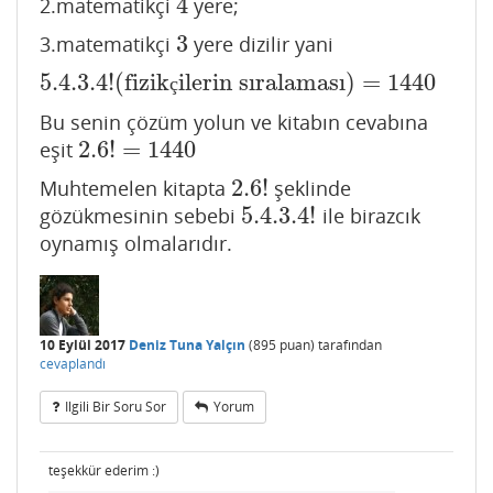
4
2.matematikçi
yere;
4
3
3.matematikçi
yere dizilir yani
3
5.4.3.4
!
(
fizik
ilerin sıralaması
)
=
1440
5.4.3.4
!
(
fizikçilerin sıralaması
)
=
1440
ç
Bu senin çözüm yolun ve kitabın cevabına
2.6
!
=
1440
eşit
2.6
!
=
1440
2.6
!
Muhtemelen kitapta
şeklinde
2.6
!
5.4.3.4
!
gözükmesinin sebebi
ile birazcık
5.4.3.4
!
oynamış olmalarıdır.
10 Eylül 2017
Deniz Tuna Yalçın
(
895
puan)
tarafından
cevaplandı
Ilgili Bir Soru Sor
Yorum
teşekkür ederim :)