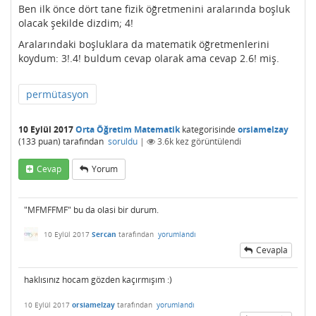
Ben ilk önce dört tane fizik öğretmenini aralarında boşluk
olacak şekilde dizdim; 4!
Aralarındaki boşluklara da matematik öğretmenlerini
koydum: 3!.4! buldum cevap olarak ama cevap 2.6! miş.
permütasyon
10 Eylül 2017
Orta Öğretim Matematik
kategorisinde
orsiamelzay
(
133
puan)
tarafından
soruldu
|
3.6k
kez görüntülendi
Cevap
Yorum
"MFMFFMF" bu da olasi bir durum.
10 Eylül 2017
Sercan
tarafından
yorumlandı
Cevapla
haklısınız hocam gözden kaçırmışım :)
10 Eylül 2017
orsiamelzay
tarafından
yorumlandı