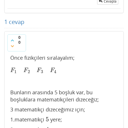
Cevapla
1
cevap
0
0
Önce fizikçileri sıralayalım;
F
1
F
2
F
3
F
4
F
F
F
F
1
2
3
4
Bunların arasında 5 boşluk var, bu
boşluklara matematikçileri dizeceğiz;
3 matematikçi dizeceğimiz için;
5
1.matematikçi
yere;
5