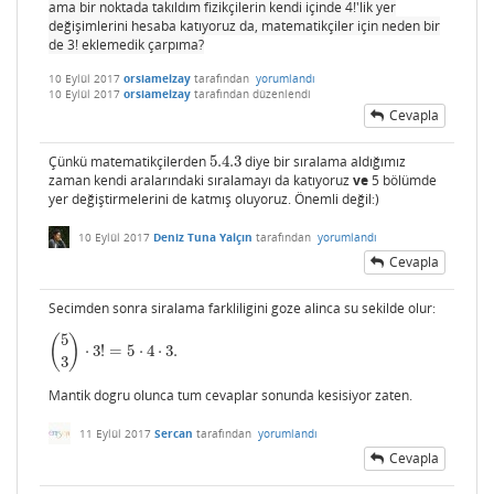
ama bir noktada takıldım fizikçilerin kendi içinde 4!'lik yer
değişimlerini hesaba katıyoruz da, matematikçiler için neden bir
de 3! eklemedik çarpıma?
10 Eylül 2017
orsiamelzay
tarafından
yorumlandı
10 Eylül 2017
orsiamelzay
tarafından
düzenlendi
Cevapla
Çünkü matematikçilerden
5.4.3
diye bir sıralama aldığımız
5.4.3
zaman kendi aralarındaki sıralamayı da katıyoruz
ve
5 bölümde
yer değiştirmelerini de katmış oluyoruz. Önemli değil:)
10 Eylül 2017
Deniz Tuna Yalçın
tarafından
yorumlandı
Cevapla
Secimden sonra siralama farkliligini goze alinca su sekilde olur:
5
(
)
⋅
3
!
=
5
⋅
4
⋅
3.
(
5
3
)
⋅
3
!
=
5
⋅
4
⋅
3.
3
Mantik dogru olunca tum cevaplar sonunda kesisiyor zaten.
11 Eylül 2017
Sercan
tarafından
yorumlandı
Cevapla