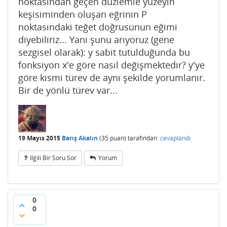
noktasından geçen düzlemle yüzeyin
keşisiminden oluşan eğrinin P
noktasındaki teğet doğrusunun eğimi
diyebiliriz... Yani şunu arıyoruz (gene
sezgisel olarak): y sabit tutulduğunda bu
fonksiyon x'e göre nasıl değişmektedir? y'ye
göre kısmi türev de aynı şekilde yorumlanır.
Bir de yönlü türev var...
19 Mayıs 2015
Barış Akalın
(
35
puan)
tarafından
cevaplandı
Ilgili Bir Soru Sor
Yorum
0
0