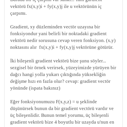
vektörü fx(x,y)i + fy(x,y)j ile u vektörünün iç
çarpımı.
Gradient, xy düzleminden vectör uzayına bir
fonksiyondur yani belirli bir noktadaki gradient
vektörü nedir sorusuna cevap veren fonksiyon. (x,y)
noktasını alır fx(x,y)i + fy(x,y)j vektörüne götürür.
İki bileşenli gradient vektörü bize şunu söyler...
sezgisel bir örnek verirsek, yüzeyimizde yürüyen bir
dağcı hangi yolla yukarı çıktığında yüksekliğin
değişme hızı en fazla olur? cevap: gradient vectör
yönünde (ispata bakınız)
Eğer fonksiyonumuzu F(x,y,z) = u şeklinde
düşünürsek bunun da bir gradient vectörü vardır ve
üç bileşenlidir. Bunun temel yorumu, üç bileşenli
gradient vektörü bize 4 boyutlu bir uzayda u'nun en