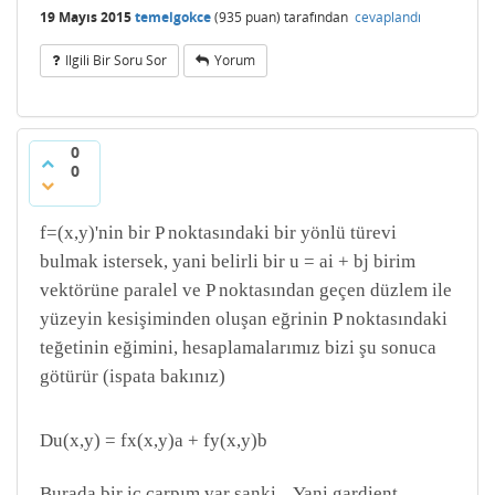
19 Mayıs 2015
temelgokce
(
935
puan)
tarafından
cevaplandı
Ilgili Bir Soru Sor
Yorum
0
0
f=(x,y)'nin bir P noktasındaki bir yönlü türevi
bulmak istersek, yani belirli bir u = ai + bj birim
vektörüne paralel ve P noktasından geçen düzlem ile
yüzeyin kesişiminden oluşan eğrinin P noktasındaki
teğetinin eğimini, hesaplamalarımız bizi şu sonuca
götürür (ispata bakınız)
Du(x,y) = fx(x,y)a + fy(x,y)b
Burada bir iç çarpım var sanki... Yani gardient