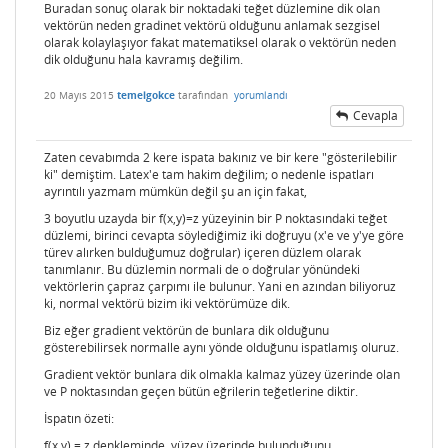
Buradan sonuç olarak bir noktadaki teğet düzlemine dik olan
vektörün neden gradinet vektörü olduğunu anlamak sezgisel
olarak kolaylaşıyor fakat matematiksel olarak o vektörün neden
dik olduğunu hala kavramış değilim.
20 Mayıs 2015
temelgokce
tarafından
yorumlandı
Cevapla
Zaten cevabımda 2 kere ispata bakınız ve bir kere "gösterilebilir
ki" demiştim. Latex'e tam hakim değilim; o nedenle ispatları
ayrıntılı yazmam mümkün değil şu an için fakat,
3 boyutlu uzayda bir f(x,y)=z yüzeyinin bir P noktasındaki teğet
düzlemi, birinci cevapta söylediğimiz iki doğruyu (x'e ve y'ye göre
türev alırken bulduğumuz doğrular) içeren düzlem olarak
tanımlanır. Bu düzlemin normali de o doğrular yönündeki
vektörlerin çapraz çarpımı ile bulunur. Yani en azından biliyoruz
ki, normal vektörü bizim iki vektörümüze dik.
Biz eğer gradient vektörün de bunlara dik olduğunu
gösterebilirsek normalle aynı yönde olduğunu ispatlamış oluruz.
Gradient vektör bunlara dik olmakla kalmaz yüzey üzerinde olan
ve P noktasından geçen bütün eğrilerin teğetlerine diktir.
İspatın özeti:
f(x,y) = z denkleminde, yüzey üzerinde bulunduğunu