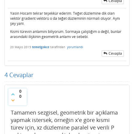
Cevapla
Yasin Hocam tekrar teşekkür ederim. Teğet düzlemine dik olan
vektör gradient vektörü o da teğet düzleminin normali oluyor. Aynı
şey yani.
Kısmi türevin anlamını biliyorum. Sormaya çalıştığım o değil, bunlar
arasındaki ilişkinin geometrik anlamı ve sebebi.
20 Mayıs 2015
temelgokce
tarafından
yorumlandı
Cevapla
4
Cevaplar
0
0
Tamamen sezgisel, geometrik bir açıklama
yapmak istersek, örneğin x'e göre kısmi
türev için, xz düzlemine paralel ve verili P