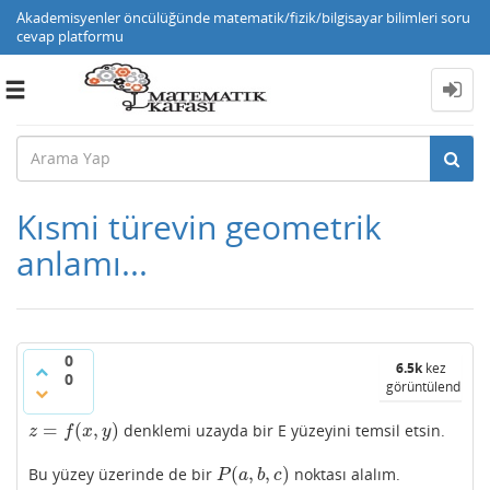
Akademisyenler öncülüğünde matematik/fizik/bilgisayar bilimleri soru
cevap platformu
Toggle
navigation
Kısmi türevin geometrik
anlamı...
0
6.5k
kez
0
görüntülendi
=
(
,
)
denklemi uzayda bir E yüzeyini temsil etsin.
z
=
f
(
x
,
y
)
z
f
x
y
(
,
,
)
Bu yüzey üzerinde de bir
noktası alalım.
P
(
a
,
b
,
c
)
P
a
b
c