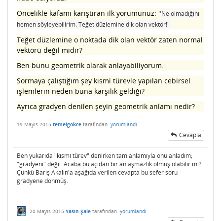
Öncelikle kafamı karıştıran ilk yorumunuz: "
Ne olmadığını
hemen söyleyebilirim: Teğet düzlemine dik olan vektör!"
Teğet düzlemine o noktada dik olan vektör zaten normal
vektörü değil midir?
Ben bunu geometrik olarak anlayabiliyorum.
Sormaya çalıştığım şey kısmi türevle yapılan cebirsel
işlemlerin neden buna karşılık geldiği?
Ayrıca gradyen denilen şeyin geometrik anlamı nedir?
19 Mayıs 2015
temelgokce
tarafından
yorumlandı
Cevapla
Ben yukarıda "kısmî türev" denirken tam anlamıyla onu anladım;
"gradyeni" değil. Acaba bu açıdan bir anlaşmazlık olmuş olabilir mi?
Çünkü Barış Akalın'a aşağıda verilen cevapta bu sefer soru
gradyene dönmüş.
20 Mayıs 2015
Yasin Şale
tarafından
yorumlandı