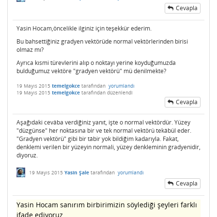
Cevapla
Yasin Hocam,öncelikle ilginiz için teşekkür ederim.
Bu bahsettiğiniz gradyen vektörüde normal vektörlerinden birisi
olmaz mı?
Ayrıca kısmi türevlerini alıp o noktayı yerine koyduğumuzda
bulduğumuz vektöre "gradyen vektörü" mü denilmekte?
19 Mayıs 2015
temelgokce
tarafından
yorumlandı
19 Mayıs 2015
temelgokce
tarafından
düzenlendi
Cevapla
Aşağıdaki cevâba verdiğiniz yanıt, işte o normal vektördür. Yüzey
"düzgünse" her noktasına bir ve tek normal vektörü tekâbül eder.
"Gradyen vektörü" gibi bir tâbir yok bildiğim kadarıyla. Fakat,
denklemi verilen bir yüzeyin normali, yüzey denkleminin gradyenidir,
diyoruz.
19 Mayıs 2015
Yasin Şale
tarafından
yorumlandı
Cevapla
Yasin Hocam sanırım birbirimizin söylediği şeyleri farklı
ifade ediyoruz.