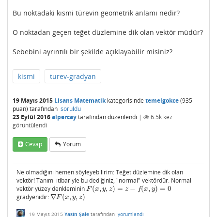
Bu noktadaki kısmi türevin geometrik anlamı nedir?
O noktadan geçen teğet düzlemine dik olan vektör müdür?
Sebebini ayrıntılı bir şekilde açıklayabilir misiniz?
kismi
turev-gradyan
19 Mayıs 2015
Lisans Matematik
kategorisinde
temelgokce
(
935
puan)
tarafından
soruldu
23 Eylül 2016
alpercay
tarafından
düzenlendi
|
6.5k
kez
görüntülendi
Cevap
Yorum
Ne olmadığını hemen söyleyebilirim: Teğet düzlemine dik olan
vektör! Tanımı îtibâriyle bu dediğiniz, "normal" vektördür. Normal
vektör yüzey denkleminin
(
,
,
)
=
−
(
,
)
=
0
F
(
x
,
y
,
z
)
=
z
−
f
(
x
,
y
)
=
0
F
x
y
z
z
f
x
y
gradyenidir:
∇
(
,
,
)
∇
F
(
x
,
y
,
z
)
F
x
y
z
19 Mayıs 2015
Yasin Şale
tarafından
yorumlandı