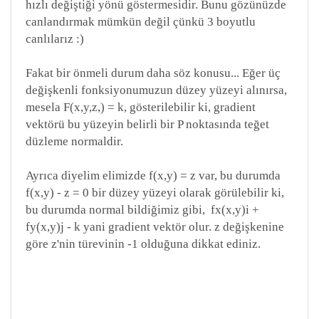
hızlı değiştiği yönü göstermesidir. Bunu gözünüzde
canlandırmak mümkün değil çünkü 3 boyutlu
canlılarız :)
Fakat bir önmeli durum daha söz konusu... Eğer üç
değişkenli fonksiyonumuzun düzey yüzeyi alınırsa,
mesela F(x,y,z,) = k, gösterilebilir ki, gradient
vektörü bu yüzeyin belirli bir P noktasında teğet
düzleme normaldir.
Ayrıca diyelim elimizde f(x,y) = z var, bu durumda
f(x,y) - z = 0 bir düzey yüzeyi olarak görülebilir ki,
bu durumda normal bildiğimiz gibi, fx(x,y)i +
fy(x,y)j - k yani gradient vektör olur. z değişkenine
göre z'nin türevinin -1 olduğuna dikkat ediniz.