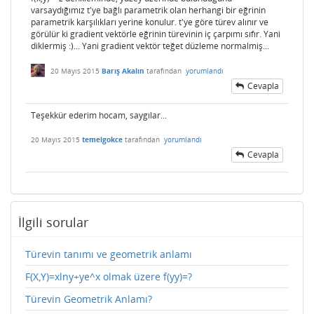
varsaydığımız t'ye bağlı parametrik olan herhangi bir eğrinin
parametrik karşılıkları yerine konulur. t'ye göre türev alınır ve
görülür ki gradient vektörle eğrinin türevinin iç çarpımı sıfır. Yani
diklermiş :)... Yani gradient vektör teğet düzleme normalmiş...
20 Mayıs 2015
Barış Akalın
tarafından
yorumlandı
Cevapla
Teşekkür ederim hocam, saygılar...
20 Mayıs 2015
temelgokce
tarafından
yorumlandı
Cevapla
İlgili sorular
Türevin tanımı ve geometrik anlamı
F(X,Y)=xlny+ye^x olmak üzere f(yy)=?
Türevin Geometrik Anlamı?