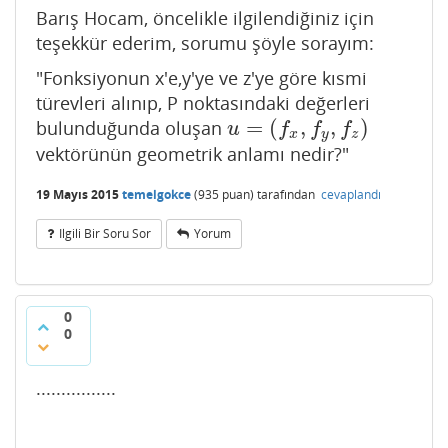
Barış Hocam, öncelikle ilgilendiğiniz için
teşekkür ederim, sorumu şöyle sorayım:
"Fonksiyonun x'e,y'ye ve z'ye göre kısmi
türevleri alınıp, P noktasındaki değerleri
=
(
,
,
)
bulunduğunda oluşan
u
=
(
f
x
,
f
y
,
f
z
)
u
f
f
f
x
y
z
vektörünün geometrik anlamı nedir?"
19 Mayıs 2015
temelgokce
(
935
puan)
tarafından
cevaplandı
Ilgili Bir Soru Sor
Yorum
0
0
................