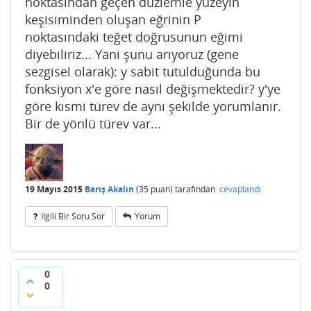
noktasından geçen düzlemle yüzeyin
keşisiminden oluşan eğrinin P
noktasındaki teğet doğrusunun eğimi
diyebiliriz... Yani şunu arıyoruz (gene
sezgisel olarak): y sabit tutulduğunda bu
fonksiyon x'e göre nasıl değişmektedir? y'ye
göre kısmi türev de aynı şekilde yorumlanır.
Bir de yönlü türev var...
19 Mayıs 2015
Barış Akalın
(
35
puan)
tarafından
cevaplandı
Ilgili Bir Soru Sor
Yorum
0
0