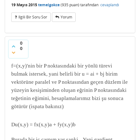
19 Mayıs 2015
temelgokce
(
935
puan)
tarafından
cevaplandı
Ilgili Bir Soru Sor
Yorum
0
0
f=(x,y)'nin bir P noktasındaki bir yönlü türevi
bulmak istersek, yani belirli bir u = ai + bj birim
vektörüne paralel ve P noktasından geçen düzlem ile
yüzeyin kesişiminden oluşan eğrinin P noktasındaki
teğetinin eğimini, hesaplamalarımız bizi şu sonuca
götürür (ispata bakınız)
Du(x,y) = fx(x,y)a + fy(x,y)b
Burada bir iç çarpım var sanki... Yani gardient