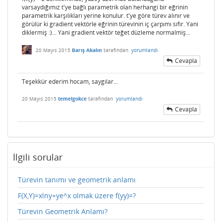
varsaydığımız t'ye bağlı parametrik olan herhangi bir eğrinin
parametrik karşılıkları yerine konulur. t'ye göre türev alınır ve
görülür ki gradient vektörle eğrinin türevinin iç çarpımı sıfır. Yani
diklermiş :)... Yani gradient vektör teğet düzleme normalmiş...
20 Mayıs 2015
Barış Akalın
tarafından
yorumlandı
Cevapla
Teşekkür ederim hocam, saygılar...
20 Mayıs 2015
temelgokce
tarafından
yorumlandı
Cevapla
İlgili sorular
Türevin tanımı ve geometrik anlamı
F(X,Y)=xlny+ye^x olmak üzere f(yy)=?
Türevin Geometrik Anlamı?