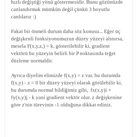
hızlı değiştiği yönü göstermesidir. Bunu gözünüzde
canlandırmak mümkün değil çünkü 3 boyutlu
canlılarız :)
Fakat bir önmeli durum daha söz konusu... Eğer üç
değişkenli fonksiyonumuzun düzey yüzeyi alınırsa,
mesela F(x,y,z,) = k, gösterilebilir ki, gradient
vektörü bu yüzeyin belirli bir P noktasında teğet
düzleme normaldir.
Ayrıca diyelim elimizde f(x,y) = z var, bu durumda
f(x,y) - z = 0 bir düzey yüzeyi olarak görülebilir ki,
bu durumda normal bildiğimiz gibi, fx(x,y)i +
fy(x,y)j - k yani gradient vektör olur. z değişkenine
göre z'nin türevinin -1 olduğuna dikkat ediniz.