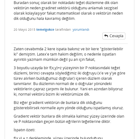
Buradan sonuç olarak bir noktadaki teğet düzlemine dik olan
vektörün neden gradinet vektörü olduğunu anlamak sezgisel
olarak kolaylaşıyor fakat matematiksel olarak o vektörün neden
dik olduğunu hala kavramış değilim.
20 Mayıs 2015
temelgokce
tarafından
yorumlandı
Cevapla
Zaten cevabımda 2 kere ispata bakınız ve bir kere "gösterilebilir
ki" demiştim. Latex'e tam hakim değilim; o nedenle ispatları
ayrıntılı yazmam mümkün değil şu an için fakat,
3 boyutlu uzayda bir f(x,y)=z yüzeyinin bir P noktasındaki teğet
düzlemi, birinci cevapta söylediğimiz iki doğruyu (x'e ve y'ye göre
türev alırken bulduğumuz doğrular) içeren düzlem olarak
tanımlanır. Bu düzlemin normali de o doğrular yönündeki
vektörlerin çapraz çarpımı ile bulunur. Yani en azından biliyoruz
ki, normal vektörü bizim iki vektörümüze dik.
Biz eğer gradient vektörün de bunlara dik olduğunu
gösterebilirsek normalle aynı yönde olduğunu ispatlamış oluruz.
Gradient vektör bunlara dik olmakla kalmaz yüzey üzerinde olan
ve P noktasından geçen bütün eğrilerin teğetlerine diktir.
İspatın özeti:
f(x,y) = z denkleminde, yüzey üzerinde bulunduğunu