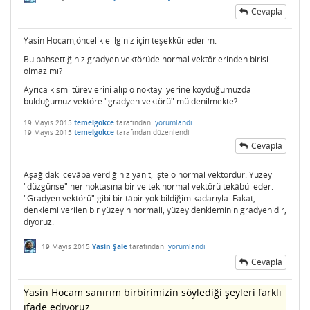
Cevapla
Yasin Hocam,öncelikle ilginiz için teşekkür ederim.
Bu bahsettiğiniz gradyen vektörüde normal vektörlerinden birisi
olmaz mı?
Ayrıca kısmi türevlerini alıp o noktayı yerine koyduğumuzda
bulduğumuz vektöre "gradyen vektörü" mü denilmekte?
19 Mayıs 2015
temelgokce
tarafından
yorumlandı
19 Mayıs 2015
temelgokce
tarafından
düzenlendi
Cevapla
Aşağıdaki cevâba verdiğiniz yanıt, işte o normal vektördür. Yüzey
"düzgünse" her noktasına bir ve tek normal vektörü tekâbül eder.
"Gradyen vektörü" gibi bir tâbir yok bildiğim kadarıyla. Fakat,
denklemi verilen bir yüzeyin normali, yüzey denkleminin gradyenidir,
diyoruz.
19 Mayıs 2015
Yasin Şale
tarafından
yorumlandı
Cevapla
Yasin Hocam sanırım birbirimizin söylediği şeyleri farklı
ifade ediyoruz.