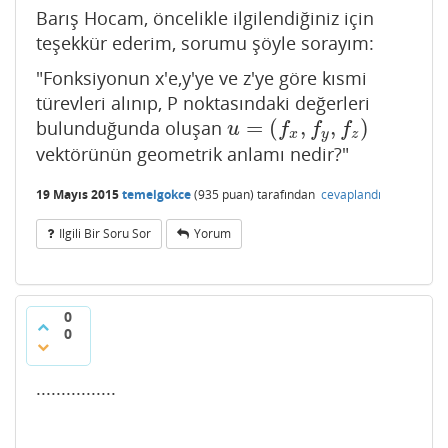
Barış Hocam, öncelikle ilgilendiğiniz için
teşekkür ederim, sorumu şöyle sorayım:
"Fonksiyonun x'e,y'ye ve z'ye göre kısmi
türevleri alınıp, P noktasındaki değerleri
=
(
,
,
)
bulunduğunda oluşan
u
=
(
f
x
,
f
y
,
f
z
)
u
f
f
f
x
y
z
vektörünün geometrik anlamı nedir?"
19 Mayıs 2015
temelgokce
(
935
puan)
tarafından
cevaplandı
Ilgili Bir Soru Sor
Yorum
0
0
................