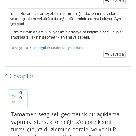
Cevapla
Yasin Hocam tekrar teşekkür ederim. Teğet düzlemine dik olan
vektör gradient vektörü o da teğet düzleminin normali oluyor. Aynı
şey yani.
Kısmi türevin anlamını biliyorum. Sormaya çalıştığım o değil, bunlar
arasındaki ilişkinin geometrik anlamı ve sebebi.
20 Mayıs 2015
temelgokce
tarafından
yorumlandı
Cevapla
4
Cevaplar
0
0
Tamamen sezgisel, geometrik bir açıklama
yapmak istersek, örneğin x'e göre kısmi
türev için, xz düzlemine paralel ve verili P