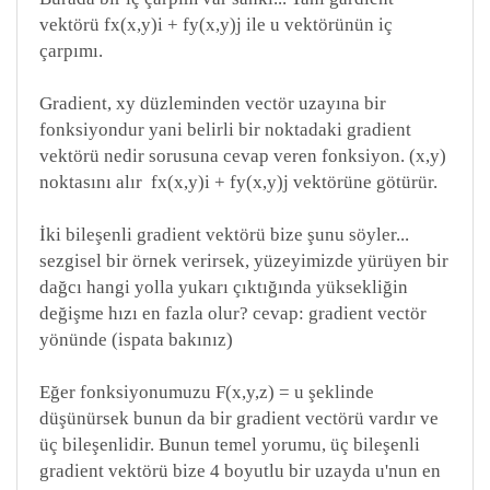
vektörü fx(x,y)i + fy(x,y)j ile u vektörünün iç
çarpımı.
Gradient, xy düzleminden vectör uzayına bir
fonksiyondur yani belirli bir noktadaki gradient
vektörü nedir sorusuna cevap veren fonksiyon. (x,y)
noktasını alır fx(x,y)i + fy(x,y)j vektörüne götürür.
İki bileşenli gradient vektörü bize şunu söyler...
sezgisel bir örnek verirsek, yüzeyimizde yürüyen bir
dağcı hangi yolla yukarı çıktığında yüksekliğin
değişme hızı en fazla olur? cevap: gradient vectör
yönünde (ispata bakınız)
Eğer fonksiyonumuzu F(x,y,z) = u şeklinde
düşünürsek bunun da bir gradient vectörü vardır ve
üç bileşenlidir. Bunun temel yorumu, üç bileşenli
gradient vektörü bize 4 boyutlu bir uzayda u'nun en