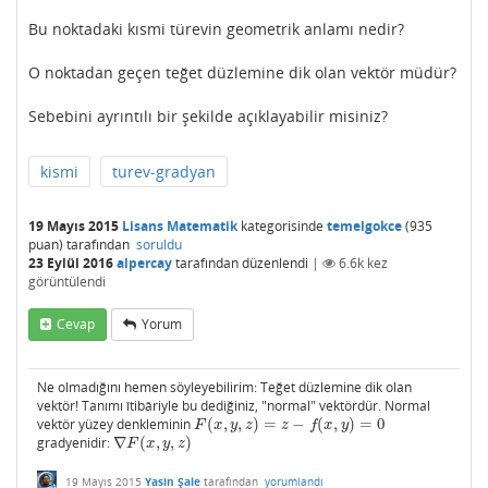
Bu noktadaki kısmi türevin geometrik anlamı nedir?
O noktadan geçen teğet düzlemine dik olan vektör müdür?
Sebebini ayrıntılı bir şekilde açıklayabilir misiniz?
kismi
turev-gradyan
19 Mayıs 2015
Lisans Matematik
kategorisinde
temelgokce
(
935
puan)
tarafından
soruldu
23 Eylül 2016
alpercay
tarafından
düzenlendi
|
6.6k
kez
görüntülendi
Cevap
Yorum
Ne olmadığını hemen söyleyebilirim: Teğet düzlemine dik olan
vektör! Tanımı îtibâriyle bu dediğiniz, "normal" vektördür. Normal
vektör yüzey denkleminin
(
,
,
)
=
−
(
,
)
=
0
F
(
x
,
y
,
z
)
=
z
−
f
(
x
,
y
)
=
0
F
x
y
z
z
f
x
y
gradyenidir:
∇
(
,
,
)
∇
F
(
x
,
y
,
z
)
F
x
y
z
19 Mayıs 2015
Yasin Şale
tarafından
yorumlandı