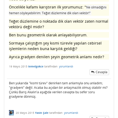
Öncelikle kafamı karıştıran ilk yorumunuz: "
Ne olmadığını
hemen söyleyebilirim: Teğet düzlemine dik olan vektör!"
Teğet düzlemine o noktada dik olan vektör zaten normal
vektörü değil midir?
Ben bunu geometrik olarak anlayabiliyorum.
Sormaya çalıştığım şey kısmi türevle yapılan cebirsel
işlemlerin neden buna karşılık geldiği?
Ayrıca gradyen denilen şeyin geometrik anlamı nedir?
19 Mayıs 2015
temelgokce
tarafından
yorumlandı
Cevapla
Ben yukarıda "kısmî türev" denirken tam anlamıyla onu anladım;
"gradyeni" değil. Acaba bu açıdan bir anlaşmazlık olmuş olabilir mi?
Çünkü Barış Akalın'a aşağıda verilen cevapta bu sefer soru
gradyene dönmüş.
20 Mayıs 2015
Yasin Şale
tarafından
yorumlandı