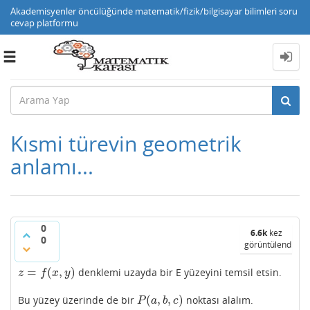
Akademisyenler öncülüğünde matematik/fizik/bilgisayar bilimleri soru
cevap platformu
Toggle
navigation
Kısmi türevin geometrik
anlamı...
0
6.6k
kez
0
görüntülendi
=
(
,
)
denklemi uzayda bir E yüzeyini temsil etsin.
z
=
f
(
x
,
y
)
z
f
x
y
(
,
,
)
Bu yüzey üzerinde de bir
noktası alalım.
P
(
a
,
b
,
c
)
P
a
b
c