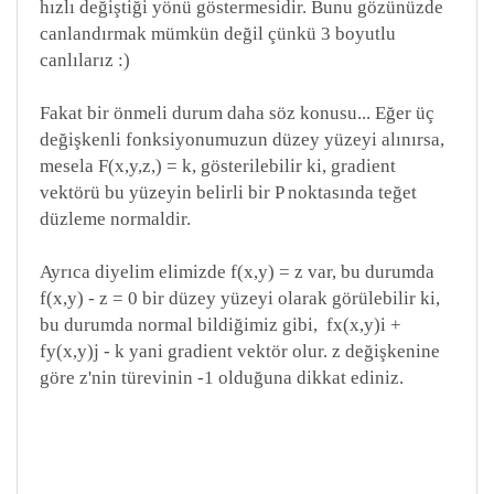
hızlı değiştiği yönü göstermesidir. Bunu gözünüzde
canlandırmak mümkün değil çünkü 3 boyutlu
canlılarız :)
Fakat bir önmeli durum daha söz konusu... Eğer üç
değişkenli fonksiyonumuzun düzey yüzeyi alınırsa,
mesela F(x,y,z,) = k, gösterilebilir ki, gradient
vektörü bu yüzeyin belirli bir P noktasında teğet
düzleme normaldir.
Ayrıca diyelim elimizde f(x,y) = z var, bu durumda
f(x,y) - z = 0 bir düzey yüzeyi olarak görülebilir ki,
bu durumda normal bildiğimiz gibi, fx(x,y)i +
fy(x,y)j - k yani gradient vektör olur. z değişkenine
göre z'nin türevinin -1 olduğuna dikkat ediniz.