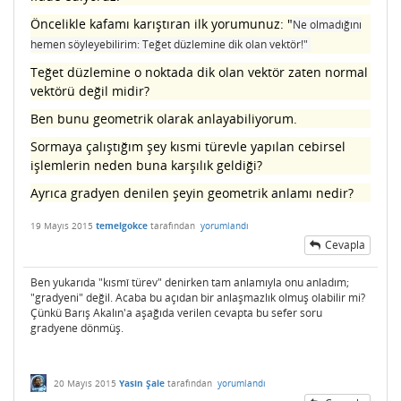
Öncelikle kafamı karıştıran ilk yorumunuz: "
Ne olmadığını
hemen söyleyebilirim: Teğet düzlemine dik olan vektör!"
Teğet düzlemine o noktada dik olan vektör zaten normal
vektörü değil midir?
Ben bunu geometrik olarak anlayabiliyorum.
Sormaya çalıştığım şey kısmi türevle yapılan cebirsel
işlemlerin neden buna karşılık geldiği?
Ayrıca gradyen denilen şeyin geometrik anlamı nedir?
19 Mayıs 2015
temelgokce
tarafından
yorumlandı
Cevapla
Ben yukarıda "kısmî türev" denirken tam anlamıyla onu anladım;
"gradyeni" değil. Acaba bu açıdan bir anlaşmazlık olmuş olabilir mi?
Çünkü Barış Akalın'a aşağıda verilen cevapta bu sefer soru
gradyene dönmüş.
20 Mayıs 2015
Yasin Şale
tarafından
yorumlandı