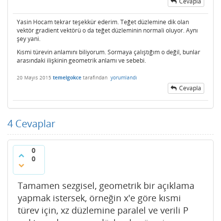
Cevapla
Yasin Hocam tekrar teşekkür ederim. Teğet düzlemine dik olan
vektör gradient vektörü o da teğet düzleminin normali oluyor. Aynı
şey yani.
Kısmi türevin anlamını biliyorum. Sormaya çalıştığım o değil, bunlar
arasındaki ilişkinin geometrik anlamı ve sebebi.
20 Mayıs 2015
temelgokce
tarafından
yorumlandı
Cevapla
4
Cevaplar
0
0
Tamamen sezgisel, geometrik bir açıklama
yapmak istersek, örneğin x'e göre kısmi
türev için, xz düzlemine paralel ve verili P