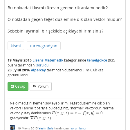
Bu noktadaki kısmi türevin geometrik anlamı nedir?
O noktadan geçen teğet düzlemine dik olan vektör müdür?
Sebebini ayrıntılı bir şekilde açıklayabilir misiniz?
kismi
turev-gradyan
19 Mayıs 2015
Lisans Matematik
kategorisinde
temelgokce
(
935
puan)
tarafından
soruldu
23 Eylül 2016
alpercay
tarafından
düzenlendi
|
6.6k
kez
görüntülendi
Cevap
Yorum
Ne olmadığını hemen söyleyebilirim: Teğet düzlemine dik olan
vektör! Tanımı îtibâriyle bu dediğiniz, "normal" vektördür. Normal
vektör yüzey denkleminin
(
,
,
)
=
−
(
,
)
=
0
F
(
x
,
y
,
z
)
=
z
−
f
(
x
,
y
)
=
0
F
x
y
z
z
f
x
y
gradyenidir:
∇
(
,
,
)
∇
F
(
x
,
y
,
z
)
F
x
y
z
19 Mayıs 2015
Yasin Şale
tarafından
yorumlandı