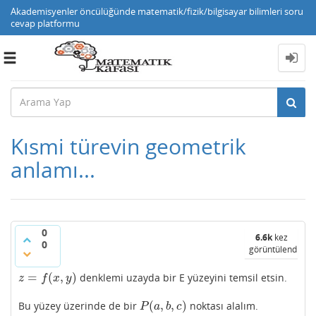
Akademisyenler öncülüğünde matematik/fizik/bilgisayar bilimleri soru
cevap platformu
Toggle
navigation
Kısmi türevin geometrik
anlamı...
0
6.6k
kez
0
görüntülendi
=
(
,
)
denklemi uzayda bir E yüzeyini temsil etsin.
z
=
f
(
x
,
y
)
z
f
x
y
(
,
,
)
Bu yüzey üzerinde de bir
noktası alalım.
P
(
a
,
b
,
c
)
P
a
b
c