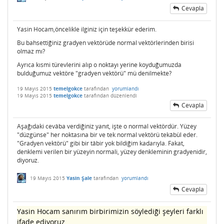
Cevapla
Yasin Hocam,öncelikle ilginiz için teşekkür ederim.
Bu bahsettiğiniz gradyen vektörüde normal vektörlerinden birisi
olmaz mı?
Ayrıca kısmi türevlerini alıp o noktayı yerine koyduğumuzda
bulduğumuz vektöre "gradyen vektörü" mü denilmekte?
19 Mayıs 2015
temelgokce
tarafından
yorumlandı
19 Mayıs 2015
temelgokce
tarafından
düzenlendi
Cevapla
Aşağıdaki cevâba verdiğiniz yanıt, işte o normal vektördür. Yüzey
"düzgünse" her noktasına bir ve tek normal vektörü tekâbül eder.
"Gradyen vektörü" gibi bir tâbir yok bildiğim kadarıyla. Fakat,
denklemi verilen bir yüzeyin normali, yüzey denkleminin gradyenidir,
diyoruz.
19 Mayıs 2015
Yasin Şale
tarafından
yorumlandı
Cevapla
Yasin Hocam sanırım birbirimizin söylediği şeyleri farklı
ifade ediyoruz.