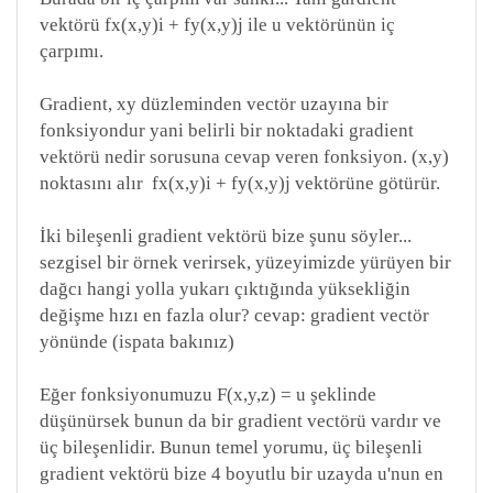
vektörü fx(x,y)i + fy(x,y)j ile u vektörünün iç
çarpımı.
Gradient, xy düzleminden vectör uzayına bir
fonksiyondur yani belirli bir noktadaki gradient
vektörü nedir sorusuna cevap veren fonksiyon. (x,y)
noktasını alır fx(x,y)i + fy(x,y)j vektörüne götürür.
İki bileşenli gradient vektörü bize şunu söyler...
sezgisel bir örnek verirsek, yüzeyimizde yürüyen bir
dağcı hangi yolla yukarı çıktığında yüksekliğin
değişme hızı en fazla olur? cevap: gradient vectör
yönünde (ispata bakınız)
Eğer fonksiyonumuzu F(x,y,z) = u şeklinde
düşünürsek bunun da bir gradient vectörü vardır ve
üç bileşenlidir. Bunun temel yorumu, üç bileşenli
gradient vektörü bize 4 boyutlu bir uzayda u'nun en