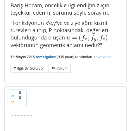
Barış Hocam, öncelikle ilgilendiğiniz için
teşekkür ederim, sorumu şöyle sorayım:
"Fonksiyonun x'e,y'ye ve z'ye göre kısmi
türevleri alınıp, P noktasındaki değerleri
=
(
,
,
)
bulunduğunda oluşan
u
=
(
f
x
,
f
y
,
f
z
)
u
f
f
f
x
y
z
vektörünün geometrik anlamı nedir?"
19 Mayıs 2015
temelgokce
(
935
puan)
tarafından
cevaplandı
Ilgili Bir Soru Sor
Yorum
0
0
................