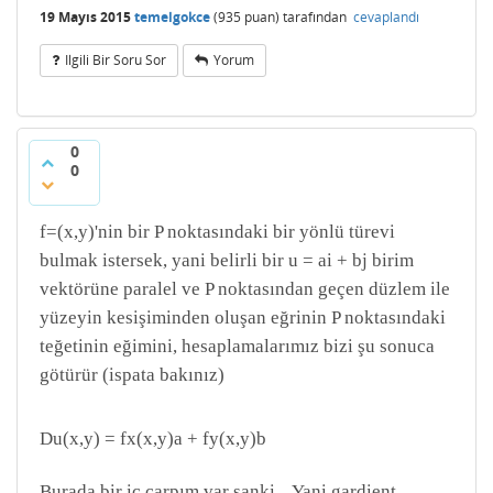
19 Mayıs 2015
temelgokce
(
935
puan)
tarafından
cevaplandı
Ilgili Bir Soru Sor
Yorum
0
0
f=(x,y)'nin bir P noktasındaki bir yönlü türevi
bulmak istersek, yani belirli bir u = ai + bj birim
vektörüne paralel ve P noktasından geçen düzlem ile
yüzeyin kesişiminden oluşan eğrinin P noktasındaki
teğetinin eğimini, hesaplamalarımız bizi şu sonuca
götürür (ispata bakınız)
Du(x,y) = fx(x,y)a + fy(x,y)b
Burada bir iç çarpım var sanki... Yani gardient