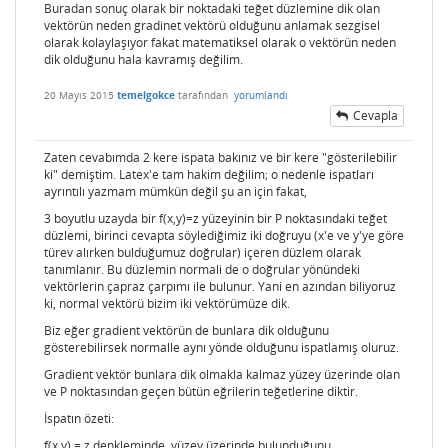
Buradan sonuç olarak bir noktadaki teğet düzlemine dik olan
vektörün neden gradinet vektörü olduğunu anlamak sezgisel
olarak kolaylaşıyor fakat matematiksel olarak o vektörün neden
dik olduğunu hala kavramış değilim.
20 Mayıs 2015
temelgokce
tarafından
yorumlandı
Cevapla
Zaten cevabımda 2 kere ispata bakınız ve bir kere "gösterilebilir
ki" demiştim. Latex'e tam hakim değilim; o nedenle ispatları
ayrıntılı yazmam mümkün değil şu an için fakat,
3 boyutlu uzayda bir f(x,y)=z yüzeyinin bir P noktasındaki teğet
düzlemi, birinci cevapta söylediğimiz iki doğruyu (x'e ve y'ye göre
türev alırken bulduğumuz doğrular) içeren düzlem olarak
tanımlanır. Bu düzlemin normali de o doğrular yönündeki
vektörlerin çapraz çarpımı ile bulunur. Yani en azından biliyoruz
ki, normal vektörü bizim iki vektörümüze dik.
Biz eğer gradient vektörün de bunlara dik olduğunu
gösterebilirsek normalle aynı yönde olduğunu ispatlamış oluruz.
Gradient vektör bunlara dik olmakla kalmaz yüzey üzerinde olan
ve P noktasından geçen bütün eğrilerin teğetlerine diktir.
İspatın özeti:
f(x,y) = z denkleminde, yüzey üzerinde bulunduğunu