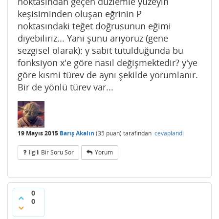
noktasından geçen düzlemle yüzeyin
keşisiminden oluşan eğrinin P
noktasındaki teğet doğrusunun eğimi
diyebiliriz... Yani şunu arıyoruz (gene
sezgisel olarak): y sabit tutulduğunda bu
fonksiyon x'e göre nasıl değişmektedir? y'ye
göre kısmi türev de aynı şekilde yorumlanır.
Bir de yönlü türev var...
19 Mayıs 2015
Barış Akalın
(
35
puan)
tarafından
cevaplandı
Ilgili Bir Soru Sor
Yorum
0
0