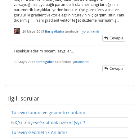
varsaydığımız t'ye bağlı parametrik olan herhangi bir eğrinin
parametrik karşılıkları yerine konulur. t'ye göre türev alınır ve
görülür ki gradient vektörle eğrinin türevinin iç çarpımı sıfır. Yani
diklermiş :)... Yani gradient vektör teğet düzleme normalmiş...
20 Mayıs 2015
Barış Akalın
tarafından
yorumlandı
Cevapla
Teşekkür ederim hocam, saygılar...
20 Mayıs 2015
temelgokce
tarafından
yorumlandı
Cevapla
İlgili sorular
Türevin tanımı ve geometrik anlamı
F(X,Y)=xlny+ye^x olmak üzere f(yy)=?
Türevin Geometrik Anlamı?