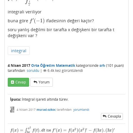
1
x
integrali veriliyor
′
(
−
1
)
buna göre
ifadesinin değeri kaçtır?
f
′
(
−
1
)
f
soru yanlış değilmi bir tarafta x değişkeni bir tarafta t
değişkeni var ?
integral
4 Nisan 2017
Orta Öğretim Matematik
kategorisinde
srh
(
101
puan)
tarafından
soruldu
|
6.4k
kez görüntülendi
Cevap
Yorum
İpucu:
İntegral işareti altında türev.
4 Nisan 2017
murad.ozkoc
tarafından
yorumlandı
Cevapla
2
x
′
2
2
′
′
(
)
=
∫
(
)
.
ise
(
)
=
(
)
(
)
−
(
3
)
.
(
3
)
f
(
x
)
=
∫
3
x
x
2
f
(
t
)
.
d
t
f
′
(
x
)
=
f
(
x
2
)
(
x
2
)
′
−
f
(
3
x
)
.
(
3
x
)
′
f
x
f
t
d
t
f
x
f
x
x
f
x
x
3
x