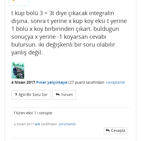
t küp bölü 3 + 3t diye çıkacak integralin
dışına. sonra t yerine x küp koy eksi t yerine
1 bölü x koy birbirinden çıkart. buldugun
sonuçya x yerine -1 koyarsan cevabı
bulursun. iki değişkenli bir soru olabilir
yanlış değil.
4 Nisan 2017
Pınar yalçınkaya
(
27
puan)
tarafından
cevaplandı
Ilgili Bir Soru Sor
Yorum
f türev eksi 1 i soruyor
4 Nisan 2017
srh
tarafından
yorumlandı
Cevapla