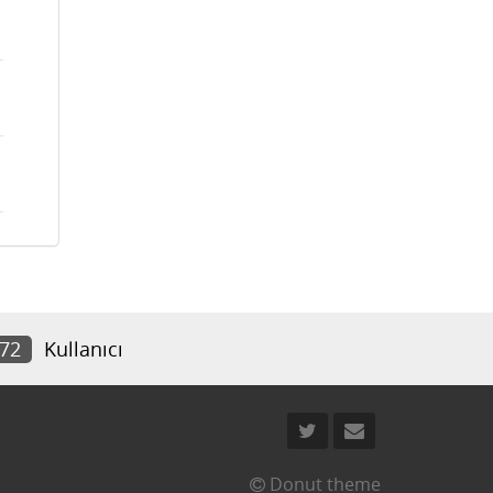
072
Kullanıcı
Donut theme