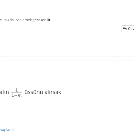
unu da incelemek gerekebilir.
Cev
ı
1
rafın
üssünü alırsak
1
1
−
m
1
−
m
vaplandı