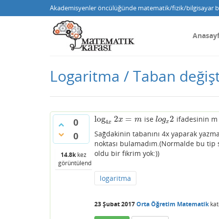
Akademisyenler öncülüğünde matematik/fizik/bilgisayar bi
Anasay
Logaritma / Taban değiş
log
2
=
2
ise
ifadesinin m 
log
4
x
2
x
=
m
l
o
g
x
2
x
m
l
o
g
0
4
x
x
Sağdakinin tabanını 4x yaparak yazma
0
noktası bulamadım.(Normalde bu tip 
oldu bir fikrim yok:))
14.8k
kez
görüntülendi
logaritma
23 Şubat 2017
Orta Öğretim Matematik
kat