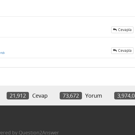
Cevapla
Cevapla
ndı
21,912
Cevap
73,672
Yorum
3,974,
ered by
Question2Answer