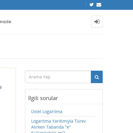
mızda
e
İlgili sorular
Üstel Logaritma
Logaritma Yardımıyla Türev
Alırken Tabanda "e"
Kullanılabilir mi?