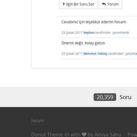
Ilgili Bir Soru Sor
Yorum
Cevabınız için teşekkür ederim hocam.
25 Şubat 2017
baykus
tarafından
yorumlandı
Önemli değil. Kolay gelsin.
25 Şubat 2017
Mehmet Toktaş
tarafından
yorumla
20,359
Soru
İletişim
Donut Theme
with
by
Amiya Sahu
Pow