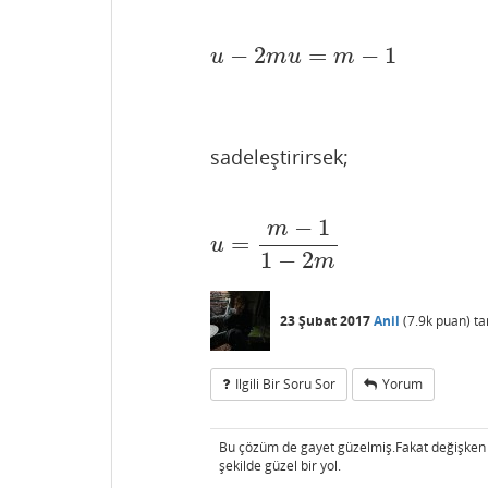
−
2
=
−
1
u
−
2
m
u
=
m
−
1
u
m
u
m
sadeleştirirsek;
−
1
m
=
u
=
m
−
1
1
−
2
m
u
1
−
2
m
23 Şubat 2017
Anil
(
7.9k
puan)
ta
Ilgili Bir Soru Sor
Yorum
Bu çözüm de gayet güzelmiş.Fakat değişken de
şekilde güzel bir yol.