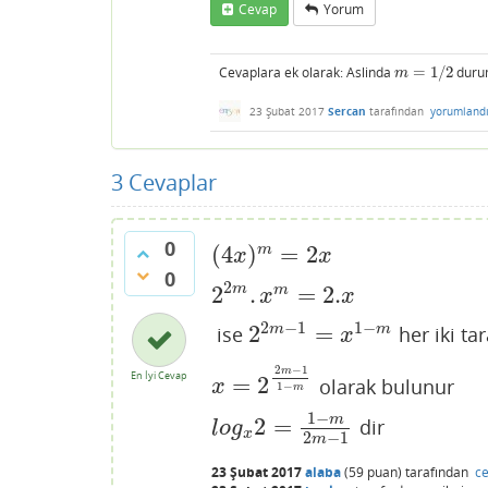
Cevap
Yorum
Cevaplara ek olarak: Aslinda
=
1
/
2
durum
m
=
1
/
2
m
23 Şubat 2017
Sercan
tarafından
yorumland
3
Cevaplar
0
(
4
)
=
2
m
(
4
x
)
m
=
2
x
x
x
0
2
2
.
=
2.
m
m
2
2
m
.
x
m
=
2.
x
x
x
2
−
1
1
−
2
=
m
m
ise
her iki ta
2
2
m
−
1
=
x
1
−
m
x
2
−
1
m
En İyi Cevap
=
2
olarak bulunur
x
=
2
2
m
−
1
1
−
m
x
1
−
m
1
−
m
2
=
dir
l
o
g
x
2
=
1
−
m
2
m
−
1
l
o
g
x
2
−
1
m
23 Şubat 2017
alaba
(
59
puan)
tarafından
ce