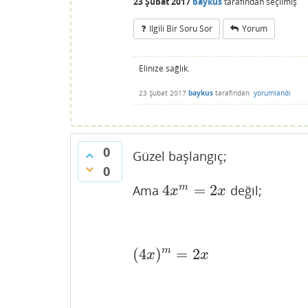
23 Şubat 2017
baykus
tarafından
seçilmiş
Ilgili Bir Soru Sor
Yorum
Elinize sağlık.
23 Şubat 2017
baykus
tarafından
yorumlandı
0
Güzel başlangıç;
0
4
=
2
m
Ama
değil;
4
x
m
=
2
x
x
x
m
(
4
)
=
2
(
4
x
)
m
=
2
x
x
x