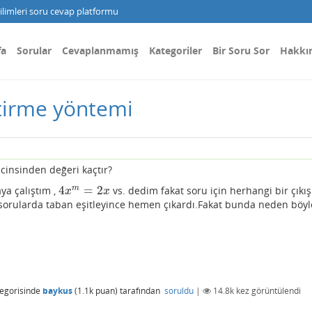
limleri soru cevap platformu
fa
Sorular
Cevaplanmamış
Kategoriler
Bir Soru Sor
Hakkı
tirme yöntemi
cinsinden değeri kaçtır?
4
=
2
m
ya çalıştım ,
vs. dedim fakat soru için herhangi bir çıkış
4
x
m
=
2
x
x
x
sorularda taban eşitleyince hemen çıkardı.Fakat bunda neden böyl
egorisinde
baykus
(
1.1k
puan)
tarafından
soruldu
|
14.8k
kez görüntülendi