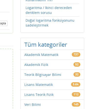
Logaritma / İkinci dereceden
denklem sorusu
Doğal logaritma fonksiyonunu
apla
sadeleştirmek
Tüm kategoriler
Akademik Matematik
737
Akademik Fizik
52
Teorik Bilgisayar Bilimi
32
Lisans Matematik
5.6k
Lisans Teorik Fizik
112
Veri Bilimi
145