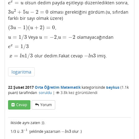
=
x
olsun dedim payda eşitleyip düzenledikten sonra,
e
x
=
u
e
u
2
3
+
5
−
2
=
0
olması gerektiğini gördüm.(
, sıfırdan
3
u
2
+
5
u
−
2
=
0
u
u
u
u
farklı bir sayı olmak üzere)
(
3
−
1
)
(
+
2
)
=
0
,
(
3
u
−
1
)
(
u
+
2
)
=
0
u
u
=
1
/
3
=
−
2
=
−
2
Veya
,
olamayacağından
u
=
1
/
3
u
=
−
2
u
=
−
2
u
u
u
=
1
/
3
x
e
x
=
1
/
3
e
=
1
/
3
−
3
olur dedim.Fakat cevap
imiş.
x
=
l
n
1
/
3
−
l
n
3
x
l
n
l
n
logaritma
22 Şubat 2017
Orta Öğretim Matematik
kategorisinde
baykus
(
1.1k
puan)
tarafından
soruldu
|
3.8k
kez görüntülendi
Cevap
Yorum
ikiside aynı zaten :)).
−
1
1/3 ü .
3
şeklinde yazarsan
−
3
olur :)
3
−
1
−
l
n
3
l
n