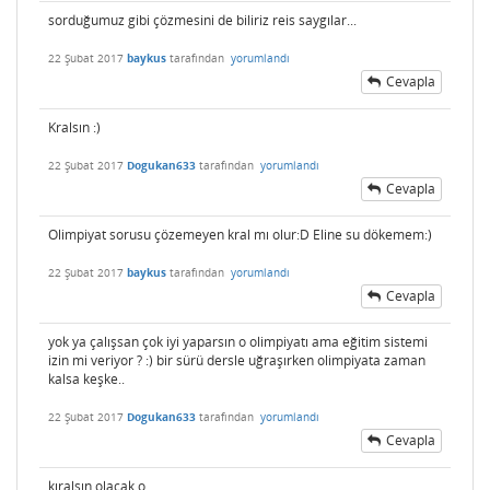
sorduğumuz gibi çözmesini de biliriz reis saygılar...
22 Şubat 2017
baykus
tarafından
yorumlandı
Cevapla
Kralsın :)
22 Şubat 2017
Dogukan633
tarafından
yorumlandı
Cevapla
Olimpiyat sorusu çözemeyen kral mı olur:D Eline su dökemem:)
22 Şubat 2017
baykus
tarafından
yorumlandı
Cevapla
yok ya çalışsan çok iyi yaparsın o olimpiyatı ama eğitim sistemi
izin mi veriyor ? :) bir sürü dersle uğraşırken olimpiyata zaman
kalsa keşke..
22 Şubat 2017
Dogukan633
tarafından
yorumlandı
Cevapla
kıralsın olacak o..