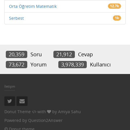
Orta Öğretim Matematik
12.7k
Serbest
1k
20,359
Soru
21,912
Cevap
73,672
Yorum
3,978,339
Kullanıcı
İletişim
Donut Theme
with
by
Amiya Sahu
Powered by
Question2Answer
Donut theme