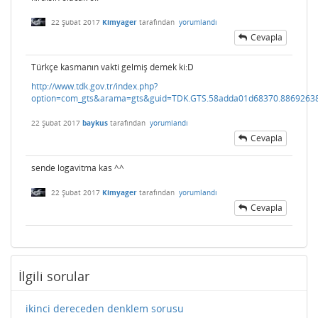
22 Şubat 2017
Kimyager
tarafından
yorumlandı
Cevapla
Türkçe kasmanın vakti gelmiş demek ki:D
http://www.tdk.gov.tr/index.php?
option=com_gts&arama=gts&guid=TDK.GTS.58adda01d68370.8869263
22 Şubat 2017
baykus
tarafından
yorumlandı
Cevapla
sende logavitma kas ^^
22 Şubat 2017
Kimyager
tarafından
yorumlandı
Cevapla
İlgili sorular
ikinci dereceden denklem sorusu