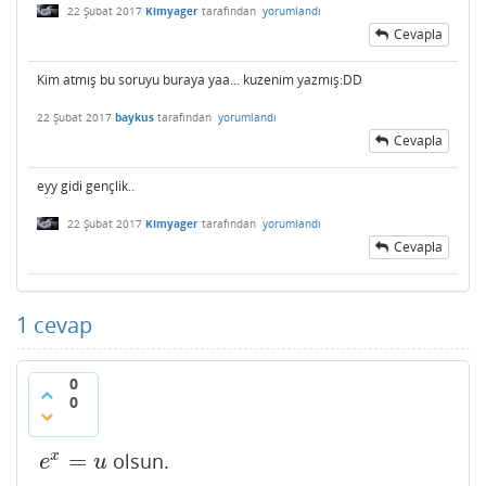
22 Şubat 2017
Kimyager
tarafından
yorumlandı
Cevapla
Kim atmış bu soruyu buraya yaa... kuzenim yazmış:DD
22 Şubat 2017
baykus
tarafından
yorumlandı
Cevapla
eyy gidi gençlik..
22 Şubat 2017
Kimyager
tarafından
yorumlandı
Cevapla
1
cevap
0
0
=
x
olsun.
e
x
=
u
e
u