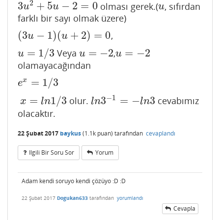
2
3
+
5
−
2
=
0
olması gerek.(
, sıfırdan
3
u
2
+
5
u
−
2
=
0
u
u
u
u
farklı bir sayı olmak üzere)
(
3
−
1
)
(
+
2
)
=
0
,
(
3
u
−
1
)
(
u
+
2
)
=
0
u
u
=
1
/
3
=
−
2
=
−
2
Veya
,
u
=
1
/
3
u
=
−
2
u
=
−
2
u
u
u
olamayacağından
=
1
/
3
x
e
x
=
1
/
3
e
−
1
=
1
/
3
3
=
−
3
olur.
cevabımız
x
=
l
n
1
/
3
l
n
3
−
1
=
−
l
n
3
x
l
n
l
n
l
n
olacaktır.
22 Şubat 2017
baykus
(
1.1k
puan)
tarafından
cevaplandı
Ilgili Bir Soru Sor
Yorum
Adam kendi soruyo kendi çözüyo :D :D
22 Şubat 2017
Dogukan633
tarafından
yorumlandı
Cevapla