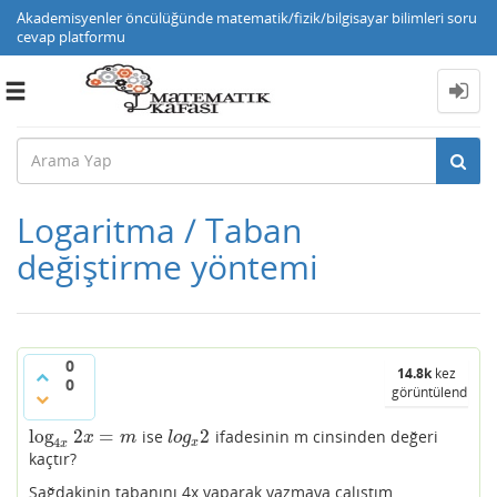
Akademisyenler öncülüğünde matematik/fizik/bilgisayar bilimleri soru
cevap platformu
Toggle
navigation
Logaritma / Taban
değiştirme yöntemi
0
14.8k
kez
0
görüntülendi
log
2
=
2
ise
ifadesinin m cinsinden değeri
log
4
x
2
x
=
m
l
o
g
x
2
x
m
l
o
g
4
x
x
kaçtır?
Sağdakinin tabanını 4x yaparak yazmaya çalıştım ,