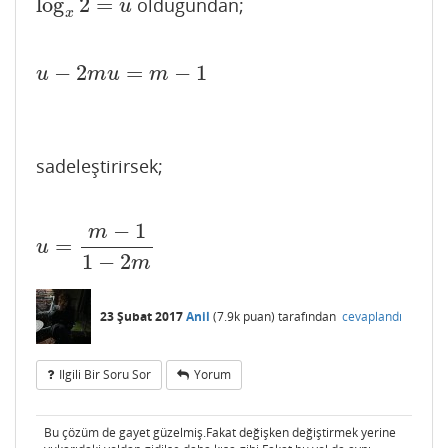
log
2
=
oldugundan;
log
x
2
=
u
u
x
−
2
=
−
1
u
−
2
m
u
=
m
−
1
u
m
u
m
sadeleştirirsek;
−
1
m
=
u
=
m
−
1
1
−
2
m
u
1
−
2
m
23 Şubat 2017
Anil
(
7.9k
puan)
tarafından
cevaplandı
Ilgili Bir Soru Sor
Yorum
Bu çözüm de gayet güzelmiş.Fakat değişken değiştirmek yerine