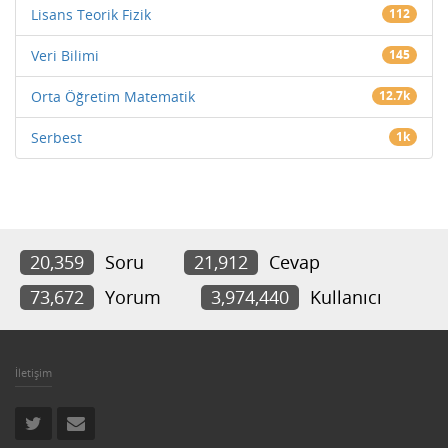
Lisans Teorik Fizik
112
Veri Bilimi
145
Orta Öğretim Matematik
12.7k
Serbest
1k
20,359
Soru
21,912
Cevap
73,672
Yorum
3,974,440
Kullanıcı
İletişim