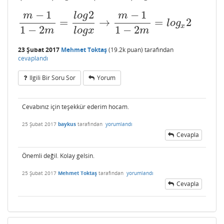
−
1
2
−
1
m
l
o
g
m
=
→
=
2
m
−
1
1
−
2
m
=
l
o
g
2
l
o
g
x
→
m
−
1
1
−
2
m
=
l
o
g
x
2
l
o
g
x
1
−
2
1
−
2
m
l
o
g
x
m
23 Şubat 2017
Mehmet Toktaş
(
19.2k
puan)
tarafından
cevaplandı
Ilgili Bir Soru Sor
Yorum
Cevabınız için teşekkür ederim hocam.
25 Şubat 2017
baykus
tarafından
yorumlandı
Cevapla
Önemli değil. Kolay gelsin.
25 Şubat 2017
Mehmet Toktaş
tarafından
yorumlandı
Cevapla