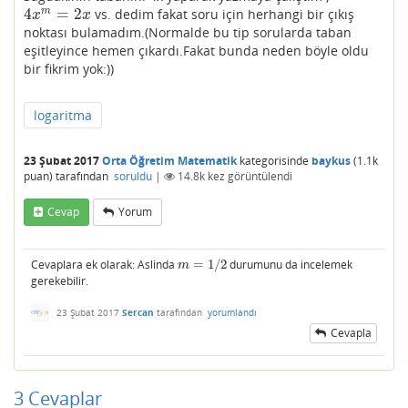
4
=
2
m
vs. dedim fakat soru için herhangi bir çıkış
4
x
m
=
2
x
x
x
noktası bulamadım.(Normalde bu tip sorularda taban
eşitleyince hemen çıkardı.Fakat bunda neden böyle oldu
bir fikrim yok:))
logaritma
23 Şubat 2017
Orta Öğretim Matematik
kategorisinde
baykus
(
1.1k
puan)
tarafından
soruldu
|
14.8k
kez görüntülendi
Cevap
Yorum
Cevaplara ek olarak: Aslinda
=
1
/
2
durumunu da incelemek
m
=
1
/
2
m
gerekebilir.
23 Şubat 2017
Sercan
tarafından
yorumlandı
Cevapla
3
Cevaplar