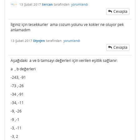
13 Şubat 2017
Sercan
tarafından
yorumlandı
Cevapla
İlginiz için tesekkurler ama cozum yolunu ve kokler ne oluyor pek
anlamadım
13 Şubat 2017
Diyojen
tarafından
yorumlandı
Cevapla
Aşağıdaki a ve b tamsayı değerleri için verilen eşitlik sağlanır:
a , b değerleri
-243, -91
-73 ,-26
-34 ,-91
-34, -11
-9, -26
-9 ,-1
-3, -11
-3, 2