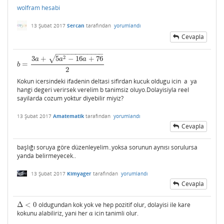
wolfram hesabi
13 Şubat 2017
Sercan
tarafından
yorumlandı
Cevapla
−
−
−
−
−
−
−
−
−
−
−
−
√
2
3
+
5
−
16
+
76
a
a
a
=
b
=
3
a
+
5
a
2
−
16
a
+
76
2
b
2
Kokun icersindeki ifadenin deltasi sifirdan kucuk oldugu icin a ya
hangi degeri verirsek verelim b tanimsiz oluyo.Dolayisiyla reel
sayilarda cozum yoktur diyebilir miyiz?
13 Şubat 2017
Amatematik
tarafından
yorumlandı
Cevapla
başlığı soruya göre düzenleyelim..yoksa sorunun aynısı sorulursa
yanda belirmeyecek..
13 Şubat 2017
Kimyager
tarafından
yorumlandı
Cevapla
Δ
<
0
oldugundan kok yok ve hep pozitif olur, dolayisi ile kare
Δ
<
0
kokunu alabiliriz, yani her
icin tanimli olur.
a
a