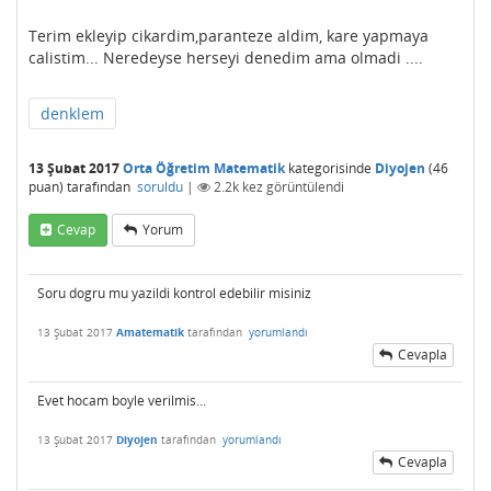
Terim ekleyip cikardim,paranteze aldim, kare yapmaya
calistim... Neredeyse herseyi denedim ama olmadi ....
denklem
13 Şubat 2017
Orta Öğretim Matematik
kategorisinde
Diyojen
(
46
puan)
tarafından
soruldu
|
2.2k
kez görüntülendi
Cevap
Yorum
Soru dogru mu yazildi kontrol edebilir misiniz
13 Şubat 2017
Amatematik
tarafından
yorumlandı
Cevapla
Evet hocam boyle verilmis...
13 Şubat 2017
Diyojen
tarafından
yorumlandı
Cevapla