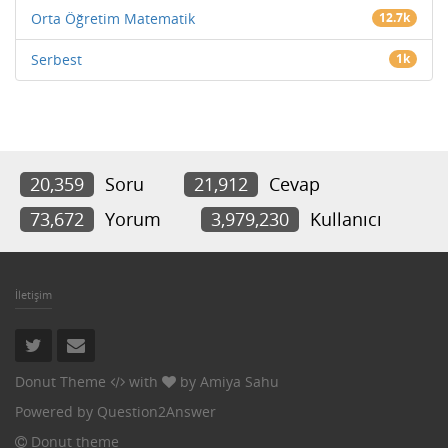
Orta Öğretim Matematik
12.7k
Serbest
1k
20,359
Soru
21,912
Cevap
73,672
Yorum
3,979,230
Kullanıcı
İletişim
Donut Theme
with
by
Amiya Sahu
Powered by
Question2Answer
Donut theme