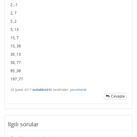
2 ,-1
2, 7
5 ,2
5, 13
15, 7
15, 38
30 ,13
30, 77
95 ,38
197 ,77
28 Şubat 2017
suitable2015
tarafından
yorumlandı
Cevapla
İlgili sorular