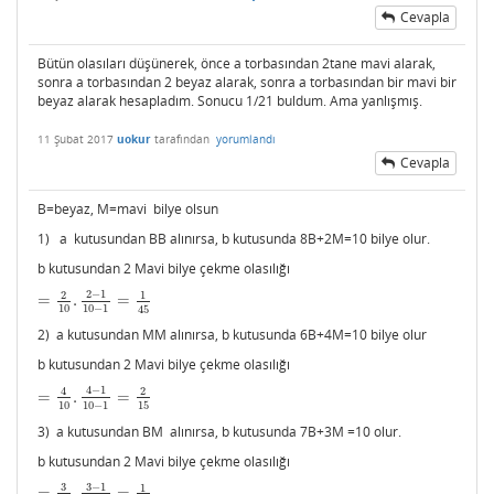
Cevapla
Bütün olasıları düşünerek, önce a torbasından 2tane mavi alarak,
sonra a torbasından 2 beyaz alarak, sonra a torbasından bir mavi bir
beyaz alarak hesapladım. Sonucu 1/21 buldum. Ama yanlışmış.
11 Şubat 2017
uokur
tarafından
yorumlandı
Cevapla
B=beyaz, M=mavi bilye olsun
1) a kutusundan BB alınırsa, b kutusunda 8B+2M=10 bilye olur.
b kutusundan 2 Mavi bilye çekme olasılığı
2
−
1
2
1
=
.
=
=
2
10
.
2
−
1
10
−
1
=
1
45
10
10
−
1
45
2) a kutusundan MM alınırsa, b kutusunda 6B+4M=10 bilye olur
b kutusundan 2 Mavi bilye çekme olasılığı
4
−
1
4
2
=
.
=
=
4
10
.
4
−
1
10
−
1
=
2
15
10
10
−
1
15
3) a kutusundan BM alınırsa, b kutusunda 7B+3M =10 olur.
b kutusundan 2 Mavi bilye çekme olasılığı
3
−
1
3
1
=
.
=