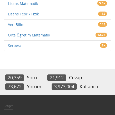
Lisans Matematik
5.6k
Lisans Teorik Fizik
112
Veri Bilimi
145
Orta Öğretim Matematik
12.7k
Serbest
1k
20,359
Soru
21,912
Cevap
73,672
Yorum
3,973,004
Kullanıcı
İletişim