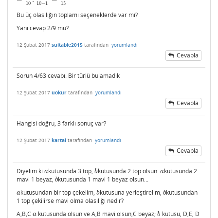
=
3
10
.
3
−
1
10
−
1
=
1
15
10
10
−
1
15
Bu üç olasılığın toplamı seçeneklerde var mı?
Yani cevap 2/9 mu?
12 Şubat 2017
suitable2015
tarafından
yorumlandı
Cevapla
Sorun 4/63 cevabı. Bir türlü bulamadık
12 Şubat 2017
uokur
tarafından
yorumlandı
Cevapla
Hangisi doğru, 3 farklı sonuç var?
12 Şubat 2017
kartal
tarafından
yorumlandı
Cevapla
Diyelim ki
kutusunda 3 top,
kutusunda 2 top olsun.
kutusunda 2
a
b
a
a
b
a
mavi 1 beyaz,
kutusunda 1 mavi 1 beyaz olsun...
b
b
kutusundan bir top çekelim,
kutusuna yerleştirelim,
kutusundan
a
b
b
a
b
b
1 top çekilirse mavi olma olasılığı nedir?
A,B,C
kutusunda olsun ve A,B mavi olsun,C beyaz;
kutusu, D,E, D
a
b
a
b