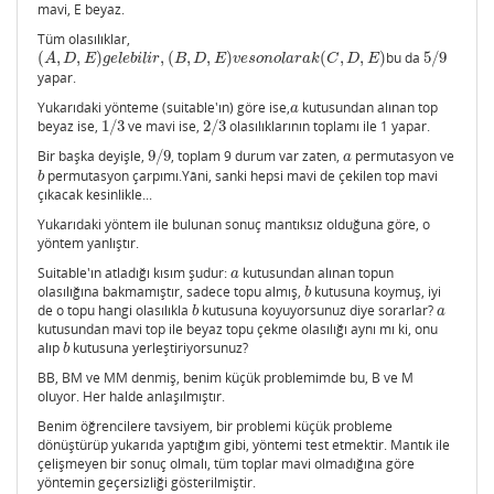
mavi, E beyaz.
Tüm olasılıklar,
(
,
,
)
,
(
,
,
)
(
,
,
)
bu da
5
/
9
(
A
,
D
,
E
)
g
e
l
e
b
i
l
i
r
,
(
B
,
D
,
E
)
v
e
s
o
n
o
l
a
r
a
k
(
C
,
D
,
E
)
5
/
9
A
D
E
g
e
l
e
b
i
l
i
r
B
D
E
v
e
s
o
n
o
l
a
r
a
k
C
D
E
yapar.
Yukarıdaki yönteme (suitable'ın) göre ise,
kutusundan alınan top
a
a
beyaz ise,
1
/
3
ve mavi ise,
2
/
3
olasılıklarının toplamı ile 1 yapar.
1
/
3
2
/
3
Bir başka deyişle,
9
/
9
, toplam 9 durum var zaten,
permutasyon ve
9
/
9
a
a
permutasyon çarpımı.Yâni, sanki hepsi mavi de çekilen top mavi
b
b
çıkacak kesinlikle...
Yukarıdaki yöntem ile bulunan sonuç mantıksız olduğuna göre, o
yöntem yanlıştır.
Suitable'ın atladığı kısım şudur:
kutusundan alınan topun
a
a
olasılığına bakmamıştır, sadece topu almış,
kutusuna koymuş, iyi
b
b
de o topu hangi olasılıkla
kutusuna koyuyorsunuz diye sorarlar?
b
a
b
a
kutusundan mavi top ile beyaz topu çekme olasılığı aynı mı ki, onu
alıp
kutusuna yerleştiriyorsunuz?
b
b
BB, BM ve MM denmiş, benim küçük problemimde bu, B ve M
oluyor. Her halde anlaşılmıştır.
Benim öğrencilere tavsiyem, bir problemi küçük probleme
dönüştürüp yukarıda yaptığım gibi, yöntemi test etmektir. Mantık ile
çelişmeyen bir sonuç olmalı, tüm toplar mavi olmadığına göre
yöntemin geçersizliği gösterilmiştir.