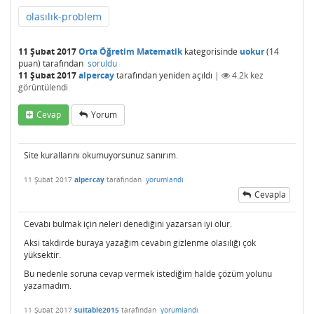
olasılık-problem
11 Şubat 2017
Orta Öğretim Matematik
kategorisinde
uokur
(
14
puan)
tarafından
soruldu
11 Şubat 2017
alpercay
tarafından
yeniden açıldı
|
4.2k
kez
görüntülendi
Cevap
Yorum
Site kurallarını okumuyorsunuz sanırım.
11 Şubat 2017
alpercay
tarafından
yorumlandı
Cevapla
Cevabı bulmak için neleri denediğini yazarsan iyi olur.
Aksi takdirde buraya yazağım cevabın gizlenme olasılığı çok
yüksektir.
Bu nedenle soruna cevap vermek istediğim halde çözüm yolunu
yazamadım.
11 Şubat 2017
suitable2015
tarafından
yorumlandı