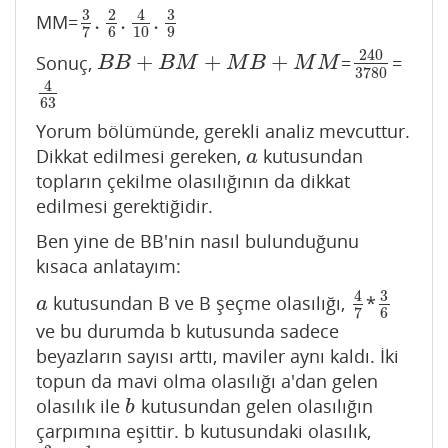
3
3
2
4
.
.
.
MM=
3
7
.
2
6
.
4
10
.
3
9
6
10
9
7
240
+
+
+
Sonuç,
=
=
B
B
+
B
M
+
M
B
+
M
M
240
3780
B
B
B
M
M
B
M
M
3780
4
4
63
63
Yorum bölümünde, gerekli analiz mevcuttur.
Dikkat edilmesi gereken,
kutusundan
a
a
topların çekilme olasılığının da dikkat
edilmesi gerektiğidir.
Ben yine de BB'nin nasıl bulunduğunu
kısaca anlatayım:
3
4
kutusundan B ve B şeçme olasılığı,
*
a
4
7
3
6
a
6
7
ve bu durumda b kutusunda sadece
beyazların sayısı arttı, maviler aynı kaldı. İki
topun da mavi olma olasılığı a'dan gelen
olasılık ile
kutusundan gelen olasılığın
b
b
çarpımına eşittir. b kutusundaki olasılık,