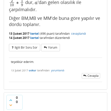
2
1
∗
dur,
'dan gelen olasılık ile
2
10
∗
1
9
a
a
10
9
çarpılmalıdır.
Diğer BM,MB ve MM'de buna göre yapılır ve
dördü toplanır.
13 Şubat 2017
kartal
(
496
puan)
tarafından
cevaplandı
14 Şubat 2017
kartal
tarafından
düzenlendi
Ilgili Bir Soru Sor
Yorum
teşekkür ederim.
13 Şubat 2017
uokur
tarafından
yorumlandı
Cevapla
0
0