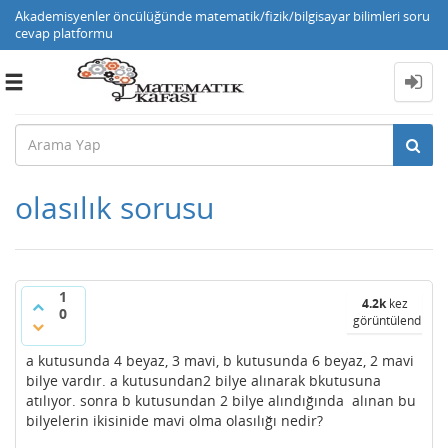
Akademisyenler öncülüğünde matematik/fizik/bilgisayar bilimleri soru
cevap platformu
Toggle
navigation
olasılık sorusu
1
4.2k
kez
0
görüntülendi
a kutusunda 4 beyaz, 3 mavi, b kutusunda 6 beyaz, 2 mavi
bilye vardır. a kutusundan2 bilye alınarak bkutusuna
atılıyor. sonra b kutusundan 2 bilye alındığında alınan bu
bilyelerin ikisinide mavi olma olasılığı nedir?