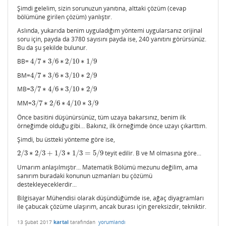
Şimdi gelelim, sizin sorunuzun yanıtına, alttaki çözüm (cevap
bölümüne girilen çözüm) yanlıştır.
Aslında, yukarıda benim uyguladığım yöntemi uygularsanız orijinal
soru için, payda da 3780 sayısını payda ise, 240 yanıtını görürsünüz.
Bu da şu şekilde bulunur.
BB=
4
/
7
∗
3
/
6
∗
2
/
10
∗
1
/
9
4
/
7
∗
3
/
6
∗
2
/
10
∗
1
/
9
BM=
4
/
7
∗
3
/
6
∗
3
/
10
∗
2
/
9
4
/
7
∗
3
/
6
∗
3
/
10
∗
2
/
9
MB=
3
/
7
∗
4
/
6
∗
3
/
10
∗
2
/
9
3
/
7
∗
4
/
6
∗
3
/
10
∗
2
/
9
MM=
3
/
7
∗
2
/
6
∗
4
/
10
∗
3
/
9
3
/
7
∗
2
/
6
∗
4
/
10
∗
3
/
9
Önce basitini düşünürsünüz, tüm uzaya bakarsınız, benim ilk
örneğimde olduğu gibi... Bakınız, ilk örneğimde önce uzayı çıkarttım.
Şimdi, bu üstteki yönteme göre ise,
2
/
3
∗
2
/
3
+
1
/
3
∗
1
/
3
=
5
/
9
teyit edilir. B ve M olmasına göre...
2
/
3
∗
2
/
3
+
1
/
3
∗
1
/
3
=
5
/
9
Umarım anlaşılmıştır... Matematik Bölümü mezunu değilim, ama
sanırım buradaki konunun uzmanları bu çözümü
destekleyeceklerdir...
Bilgisayar Mühendisi olarak düşündüğümde ise, ağaç diyagramları
ile çabucak çözüme ulaşırım, ancak burası için gereksizdir, tekniktir.
13 Şubat 2017
kartal
tarafından
yorumlandı