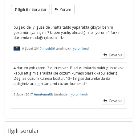
Ilgili Bir Soru Sor
Yorum
bu şekilde iyi güzelde , hatta tablo yaparakta çıkıyor benim
çözümüm yanlış mı ? ki ben yanlış olmadığını biliyorum 4 farklı
durumda mutlağı çıkarabiliriz .
9 Şubat 2017
mosh36
tarafından
yorumlandı
Cevapla
4 durum yok zaten. 3 durum var. Bu durumlarda buldugunuz kok
kabul ettigimiz aralikta ise cozum kumesi olarak kabul ederiz.
Degilse cozum kumesi bostur. 13=13 gibi durumlarda da
aldigimiz araligin tamami cozum kumesidir.
9 Şubat 2017
Amatematik
tarafından
yorumlandı
Cevapla
İlgili sorular