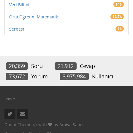
Veri Bilimi
145
Orta Öğretim Matematik
12.7k
Serbest
1k
20,359
Soru
21,912
Cevap
73,672
Yorum
3,975,984
Kullanıcı
İletişim
Donut Theme
with
by
Amiya Sahu