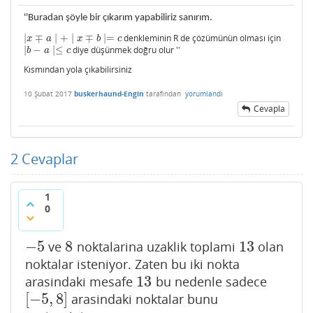
''Buradan şöyle bir çıkarım yapabiliriz sanırım.
∣
∓
∣
+
∣
∓
∣
=
denkleminin R de çözümünün olması için
∣
x
∓
a
∣
+
∣
x
∓
b
∣=
c
x
a
x
b
c
∣
−
∣
≤
diye düşünmek doğru olur ''
∣
b
−
a
∣≤
c
b
a
c
Kısmından yola çıkabilirsiniz
10 Şubat 2017
buskerhaund-Engin
tarafından
yorumlandı
Cevapla
2
Cevaplar
1
0
−
5
8
13
ve
noktalarina uzaklik toplami
olan
−
5
8
13
noktalar isteniyor. Zaten bu iki nokta
13
arasindaki mesafe
bu nedenle sadece
13
[
−
5
,
8
]
arasindaki noktalar bunu
[
−
5
,
8
]