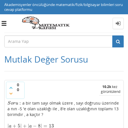
Akademisyenler öncülüğünde matematik/fizik/bilgisayar bilimleri soru
cevap platformu
Toggle
navigation
Mutlak Değer Sorusu
0
10.2k
kez
0
görüntülendi
:
a bir tam sayı olmak üzere , sayı doğrusu üzerinde
S
o
r
u
:
S
o
r
u
a nın -5 'e olan uzaklığı ile , 8'e olan uzaklığının toplamı 13
birimdir , a kaçtır ?
|
+
5
|
+
|
−
8
|
=
13
|
a
+
5
|
+
|
a
−
8
|
=
13
a
a