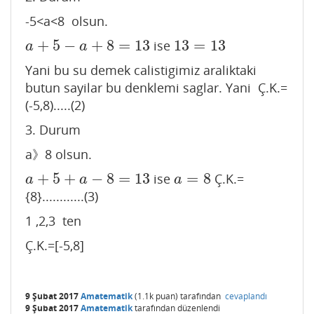
-5<a<8 olsun.
+
5
−
+
8
=
13
13
=
13
ise
a
+
5
−
a
+
8
=
13
13
=
13
a
a
Yani bu su demek calistigimiz araliktaki
butun sayilar bu denklemi saglar. Yani Ç.K.=
(-5,8).....(2)
3. Durum
a》8 olsun.
+
5
+
−
8
=
13
=
8
ise
Ç.K.=
a
+
5
+
a
−
8
=
13
a
=
8
a
a
a
{8}............(3)
1 ,2,3 ten
Ç.K.=[-5,8]
9 Şubat 2017
Amatematik
(
1.1k
puan)
tarafından
cevaplandı
9 Şubat 2017
Amatematik
tarafından
düzenlendi