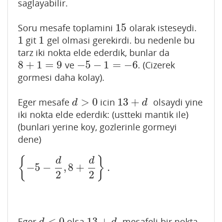
saglayabilir.
15
Soru mesafe toplamini
olarak isteseydi.
15
1
1
git
gel olmasi gerekirdi. bu nedenle bu
1
1
tarz iki nokta elde ederdik, bunlar da
8
+
1
=
9
−
5
−
1
=
−
6
ve
. (Cizerek
8
+
1
=
9
−
5
−
1
=
−
6
gormesi daha kolay).
>
0
13
+
Eger mesafe
icin
olsaydi yine
d
>
0
13
+
d
d
d
iki nokta elde ederdik: (ustteki mantik ile)
(bunlari yerine koy, gozlerinle gormeyi
dene)
{
}
d
d
−
5
−
,
8
+
.
{
−
5
−
d
2
,
8
+
d
2
}
.
2
2
<
0
13
+
Eger
olsa
mesafeli bir nokta