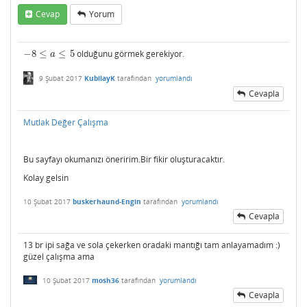
Cevap
Yorum
−
8
≤
≤
5
olduğunu görmek gerekiyor.
−
8
≤
a
≤
5
a
9 Şubat 2017
KubilayK
tarafından
yorumlandı
Cevapla
Mutlak Değer Çalışma
Bu sayfayı okumanızı öneririm.Bir fikir oluşturacaktır.
Kolay gelsin
10 Şubat 2017
buskerhaund-Engin
tarafından
yorumlandı
Cevapla
13 br ipi sağa ve sola çekerken oradaki mantığı tam anlayamadım :)
güzel çalışma ama
10 Şubat 2017
mosh36
tarafından
yorumlandı
Cevapla