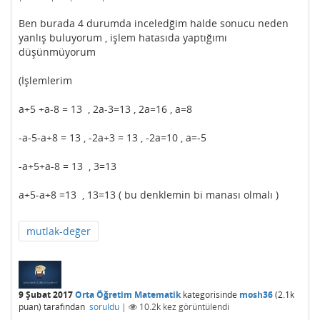
Ben burada 4 durumda inceledğim halde sonucu neden
yanlış buluyorum , işlem hatasıda yaptığımı
düşünmüyorum
(İşlemlerim
a+5 +a-8 = 13 , 2a-3=13 , 2a=16 , a=8
-a-5-a+8 = 13 , -2a+3 = 13 , -2a=10 , a=-5
-a+5+a-8 = 13 , 3=13
a+5-a+8 =13 , 13=13 ( bu denklemin bi manası olmalı )
mutlak-değer
9 Şubat 2017
Orta Öğretim Matematik
kategorisinde
mosh36
(
2.1k
puan)
tarafından
soruldu
|
10.2k
kez görüntülendi