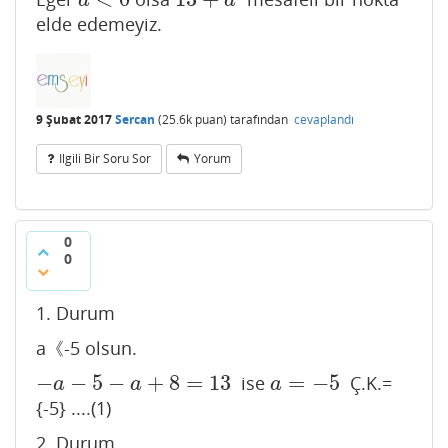
d
<
0
13
+
d
d
d
elde edemeyiz.
9 Şubat 2017
Sercan
(
25.6k
puan)
tarafından
cevaplandı
Ilgili Bir Soru Sor
Yorum
0
0
1. Durum
a《-5 olsun.
−
−
5
−
+
8
=
13
=
−
5
ise
Ç.K.=
−
a
−
5
−
a
+
8
=
13
a
=
−
5
a
a
a
{-5} ....(1)
2. Durum