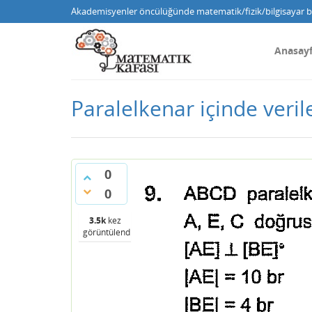
Akademisyenler öncülüğünde matematik/fizik/bilgisayar bi
Anasay
Paralelkenar içinde veril
0
0
3.5k
kez
görüntülendi