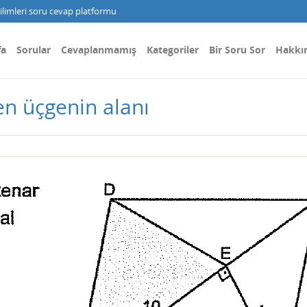
limleri soru cevap platformu
fa
Sorular
Cevaplanmamış
Kategoriler
Bir Soru Sor
Hakkı
en üçgenin alanı