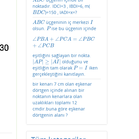
A
B
C
A
B
C
noktadır. IDCI=3 , IBDI=6, m(
)=150 , IADI=x=?
B
D
C
B
D
C
üçgeninin iç merkezi
A
B
C
I
A
B
C
I
olsun.
ise bu üçgenin içinde
P
P
∠
+
∠
=
∠
∠
P
B
A
+
∠
P
C
A
=
∠
P
B
C
+
∠
P
C
B
P
B
A
P
C
A
P
B
C
+
∠
P
C
B
eşitliğini sağlayan bir nokta.
|
|
≥
|
|
olduğunu ve
|
A
P
|
≥
|
A
I
|
A
P
A
I
=
eşitliğin tam olarak
iken
P
=
I
P
I
gerçekleştiğini kanıtlayın.
bir kenarı 7 cm olan eşkenar
dörtgen içinde alınan bir
noktanın kenarlara olan
uzaklıkları toplamı 12
cmdir.buna göre eşkenar
dörtgenin alanı ?