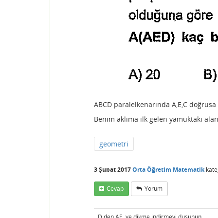
ABCD paralelkenarında A,E,C doğrusa
Benim aklıma ilk gelen yamuktaki alan
geometri
3 Şubat 2017
Orta Öğretim Matematik
kate
Cevap
Yorum
D den AE ye dikme indirmeyi dusunun.