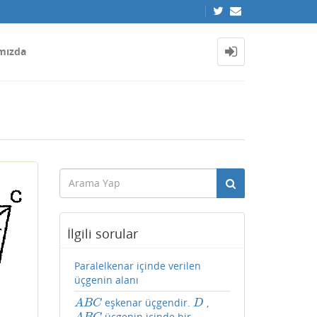
mızda
İlgili sorular
Paralelkenar içinde verilen
üçgenin alanı
eşkenar üçgendir.
,
A
B
C
D
A
B
C
D
üçgenin içinde bir