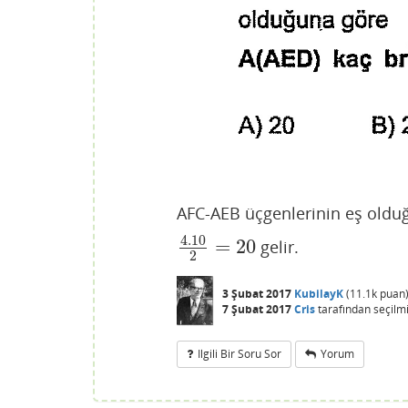
AFC-AEB üçgenlerinin eş olduğ
4.10
=
20
gelir.
4.10
2
=
20
2
3 Şubat 2017
KubilayK
(
11.1k
puan
7 Şubat 2017
Cris
tarafından
seçilm
Ilgili Bir Soru Sor
Yorum