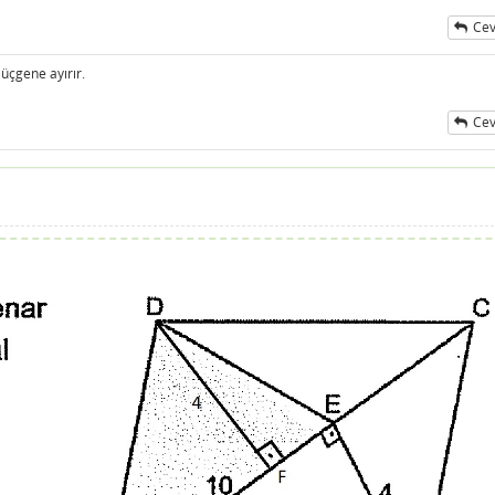
Cev
 üçgene ayırır.
Cev