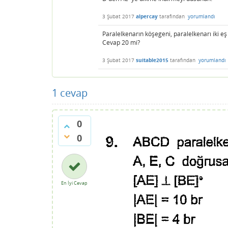
3 Şubat 2017
alpercay
tarafından
yorumlandı
Paralelkenarın köşegeni, paralelkenarı iki eş
Cevap 20 mi?
3 Şubat 2017
suitable2015
tarafından
yorumlandı
1
cevap
0
0
En İyi Cevap