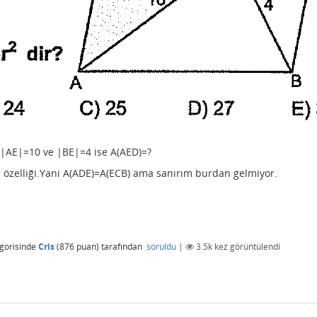
 |AE|=10 ve |BE|=4 ise A(AED)=?
 özelliği.Yani A(ADE)=A(ECB) ama sanırım burdan gelmiyor.
gorisinde
Cris
(
876
puan)
tarafından
soruldu
|
3.5k
kez görüntülendi