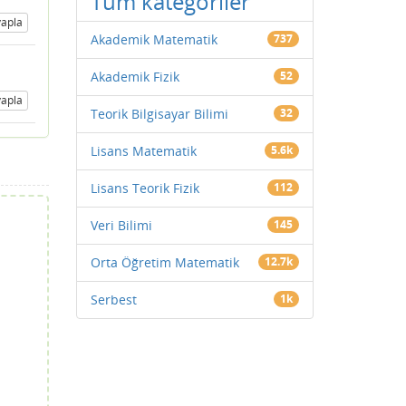
Tüm kategoriler
apla
Akademik Matematik
737
Akademik Fizik
52
apla
Teorik Bilgisayar Bilimi
32
Lisans Matematik
5.6k
Lisans Teorik Fizik
112
Veri Bilimi
145
Orta Öğretim Matematik
12.7k
Serbest
1k