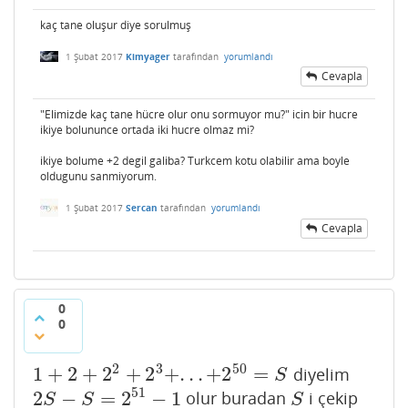
kaç tane oluşur diye sorulmuş
1 Şubat 2017
Kimyager
tarafından
yorumlandı
Cevapla
"Elimizde kaç tane hücre olur onu sormuyor mu?" icin bir hucre
ikiye bolununce ortada iki hucre olmaz mi?
ikiye bolume +2 degil galiba? Turkcem kotu olabilir ama boyle
oldugunu sanmiyorum.
1 Şubat 2017
Sercan
tarafından
yorumlandı
Cevapla
0
0
2
3
50
1
+
2
+
2
+
2
+
.
.
.
+
2
=
diyelim
1
+
2
+
2
2
+
2
3
+
.
.
.
+
2
50
=
S
S
51
2
−
=
2
−
1
olur buradan
i çekip
2
S
−
S
=
2
51
−
1
S
S
S
S