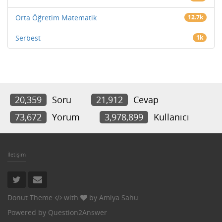
Orta Öğretim Matematik
12.7k
Serbest
1k
20,359
Soru
21,912
Cevap
73,672
Yorum
3,978,899
Kullanıcı
İletişim
Donut Theme
with
by
Amiya Sahu
Powered by
Question2Answer