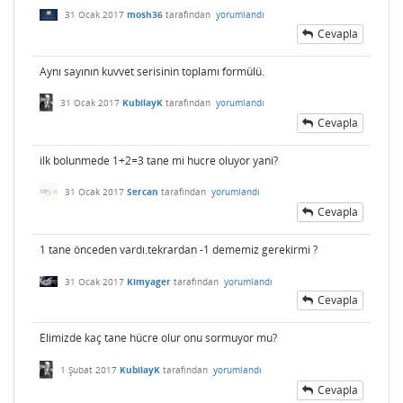
31 Ocak 2017
mosh36
tarafından
yorumlandı
Cevapla
Aynı sayının kuvvet serisinin toplamı formülü.
31 Ocak 2017
KubilayK
tarafından
yorumlandı
Cevapla
ilk bolunmede 1+2=3 tane mi hucre oluyor yani?
31 Ocak 2017
Sercan
tarafından
yorumlandı
Cevapla
1 tane önceden vardı.tekrardan -1 dememiz gerekirmi ?
31 Ocak 2017
Kimyager
tarafından
yorumlandı
Cevapla
Elimizde kaç tane hücre olur onu sormuyor mu?
1 Şubat 2017
KubilayK
tarafından
yorumlandı
Cevapla