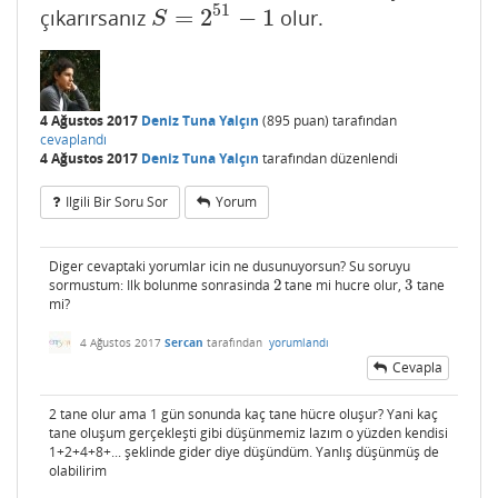
51
=
2
−
1
çıkarırsanız
olur.
S
=
2
51
−
1
S
4 Ağustos 2017
Deniz Tuna Yalçın
(
895
puan)
tarafından
cevaplandı
4 Ağustos 2017
Deniz Tuna Yalçın
tarafından
düzenlendi
Ilgili Bir Soru Sor
Yorum
Diger cevaptaki yorumlar icin ne dusunuyorsun? Su soruyu
sormustum: Ilk bolunme sonrasinda
2
tane mi hucre olur,
3
tane
2
3
mi?
4 Ağustos 2017
Sercan
tarafından
yorumlandı
Cevapla
2 tane olur ama 1 gün sonunda kaç tane hücre oluşur? Yani kaç
tane oluşum gerçekleşti gibi düşünmemiz lazım o yüzden kendisi
1+2+4+8+... şeklinde gider diye düşündüm. Yanlış düşünmüş de
olabilirim