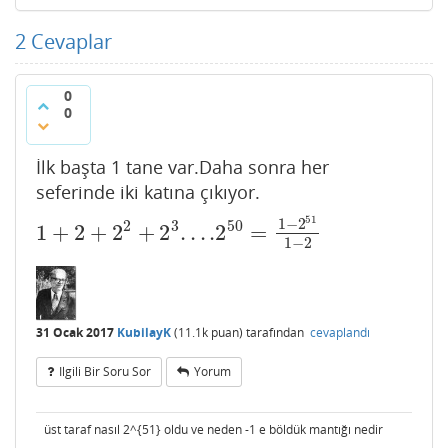
2
Cevaplar
0
0
İlk başta 1 tane var.Daha sonra her
seferinde iki katına çıkıyor.
51
1
−
2
2
3
50
1
+
2
+
2
+
2
.
.
.
.2
=
1
+
2
+
2
2
+
2
3
.
.
.
.2
50
=
1
−
2
51
1
−
2
1
−
2
31 Ocak 2017
KubilayK
(
11.1k
puan)
tarafından
cevaplandı
Ilgili Bir Soru Sor
Yorum
üst taraf nasıl 2^{51} oldu ve neden -1 e böldük mantığı nedir