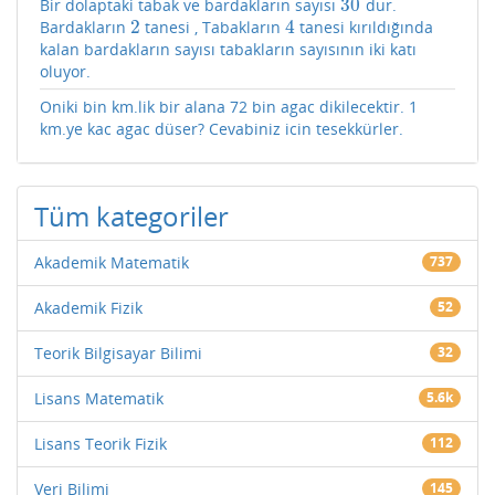
30
Bir dolaptaki tabak ve bardakların sayısı
dur.
30
2
4
Bardakların
tanesi , Tabakların
tanesi kırıldığında
2
4
kalan bardakların sayısı tabakların sayısının iki katı
oluyor.
Oniki bin km.lik bir alana 72 bin agac dikilecektir. 1
km.ye kac agac düser? Cevabiniz icin tesekkürler.
Tüm kategoriler
Akademik Matematik
737
Akademik Fizik
52
Teorik Bilgisayar Bilimi
32
Lisans Matematik
5.6k
Lisans Teorik Fizik
112
Veri Bilimi
145