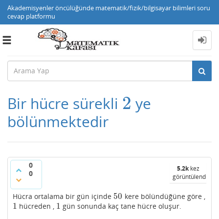
Akademisyenler öncülüğünde matematik/fizik/bilgisayar bilimleri soru
cevap platformu
Toggle
navigation
2
Bir hücre sürekli
ye
2
bölünmektedir
0
5.2k
kez
0
görüntülendi
50
Hücra ortalama bir gün içinde
kere bölündüğüne göre ,
50
1
1
hücreden ,
gün sonunda kaç tane hücre oluşur.
1
1