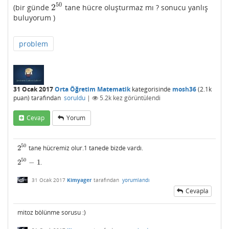
50
2
(bir günde
tane hücre oluşturmaz mı ? sonucu yanlış
2
50
buluyorum )
problem
31 Ocak 2017
Orta Öğretim Matematik
kategorisinde
mosh36
(
2.1k
puan)
tarafından
soruldu
|
5.2k
kez görüntülendi
Cevap
Yorum
50
2
tane hücremiz olur.1 tanede bizde vardı.
2
50
50
2
−
1
.
2
50
−
1
31 Ocak 2017
Kimyager
tarafından
yorumlandı
Cevapla
mitoz bölünme sorusu :)