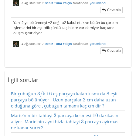
4 Ağustos 2017
Deniz Tuna Yalçın
tarafından
yorumlandı
Cevapla
Yani 2 ye bölünmeyi +2 değil x2 kabul ettik ve bütün bu çarpım
işlemlerini birleştirdik çünkü kaç hücre var demiyor kaç tane
oluşmuştur diyor.
4 Ağustos 2017
Deniz Tuna Yalçın
tarafından
yorumlandı
Cevapla
İlgili sorular
3
/
5
6
8
Bir çubuğun
i
eş parçaya kalan kısmı da
eşit
3
/
5
6
8
2
parçaya bölünüyor . Uzun parçalar
cm daha uzun
2
olduğuna göre , çubuğun tamamı kaç cm dir ?
2
10
Marie'nin bir tahtayi
parcaya kesmesi
dakikasini
2
10
3
aliyor. Marie'nin ayni hizla tahtayi
parcaya ayirmasi
3
ne kadar surer?