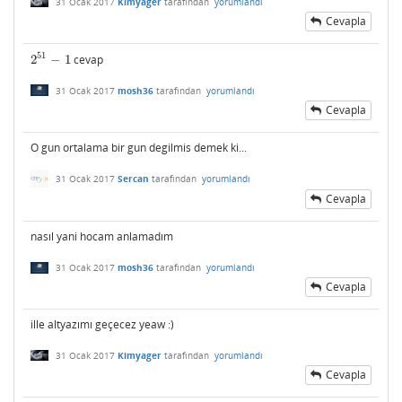
31 Ocak 2017
Kimyager
tarafından
yorumlandı
Cevapla
51
2
−
1
cevap
2
51
−
1
31 Ocak 2017
mosh36
tarafından
yorumlandı
Cevapla
O gun ortalama bir gun degilmis demek ki...
31 Ocak 2017
Sercan
tarafından
yorumlandı
Cevapla
nasıl yani hocam anlamadım
31 Ocak 2017
mosh36
tarafından
yorumlandı
Cevapla
ille altyazımı geçecez yeaw :)
31 Ocak 2017
Kimyager
tarafından
yorumlandı
Cevapla