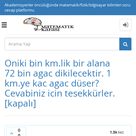
Akademisyenler öncülüğünde matematik/fizik/bilgisayar bilimleri soru
cevap platformu
Toggle
navigation
Oniki bin km.lik bir alana
72 bin agac dikilecektir. 1
km.ye kac agac düser?
Cevabiniz icin tesekkürler.
[kapalı]
0
1.3k
kez
0