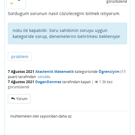
görüntülendi
Sordugum sorunun nasil cözülecegini bilmek istiyorum.
notu ile kapatıldı:
Soru sahibinin soruyu uygun
kategoride sorup, denemelerini belirtmesi bekleniyor.
problem
7 Ağustos 2021
Akademik Matematik
kategorisinde
Ögrenciyim
(
11
puan)
tarafından
soruldu
7 Ağustos 2021
DoganDonmez
tarafından
kapalı
|
1.3k
kez
görüntülendi
Yorum
muhtemelen otel sayısından daha az