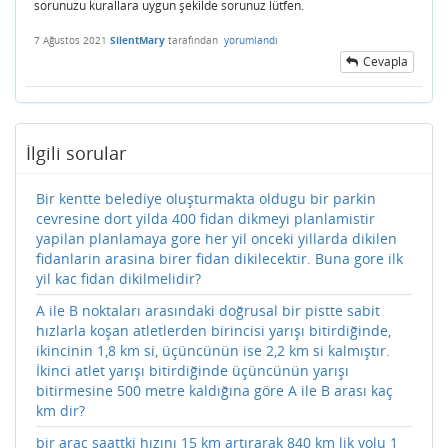
sorunuzu kurallara uygun şekilde sorunuz lütfen.
7 Ağustos 2021
SilentMary
tarafından
yorumlandı
Cevapla
İlgili sorular
Bir kentte belediye oluşturmakta oldugu bir parkin
cevresine dort yilda 400 fidan dikmeyi planlamistir
yapilan planlamaya gore her yil onceki yillarda dikilen
fidanlarin arasina birer fidan dikilecektir. Buna gore ilk
yil kac fidan dikilmelidir?
A ile B noktaları arasındaki doğrusal bir pistte sabit
hızlarla koşan atletlerden birincisi yarışı bitirdiğinde,
ikincinin 1,8 km si, üçüncünün ise 2,2 km si kalmıştır.
İkinci atlet yarışı bitirdiğinde üçüncünün yarışı
bitirmesine 500 metre kaldığına göre A ile B arası kaç
km dir?
bir araç saattki hızını 15 km artırarak 840 km lik yolu 1