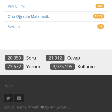
Veri Bilimi
145
Orta Öğretim Matematik
12.7k
Serbest
1k
20,359
Soru
21,912
Cevap
73,672
Yorum
3,975,195
Kullanıcı
İletişim
Donut Theme
with
by
Amiya Sahu