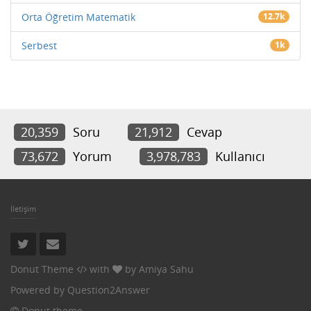
Orta Öğretim Matematik
12.7k
Serbest
1k
20,359
Soru
21,912
Cevap
73,672
Yorum
3,978,783
Kullanıcı
İletişim
Donut Theme
with
by
Amiya Sahu
Powered by
Question2Answer
Donut theme