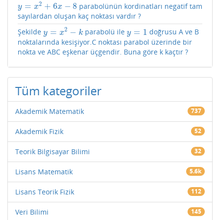
2
=
+
6
−
8
parabolünün kordinatları negatif tam
y
=
x
2
+
6
x
−
8
y
x
x
sayılardan oluşan kaç noktası vardır ?
2
=
−
=
1
Şekilde
parabolü ile
doğrusu A ve B
y
=
x
2
−
k
y
=
1
y
x
k
y
noktalarında kesişiyor.C noktası parabol üzerinde bir
nokta ve ABC eşkenar üçgendir. Buna göre k kaçtır ?
Tüm kategoriler
Akademik Matematik
737
Akademik Fizik
52
Teorik Bilgisayar Bilimi
32
Lisans Matematik
5.6k
Lisans Teorik Fizik
112
Veri Bilimi
145