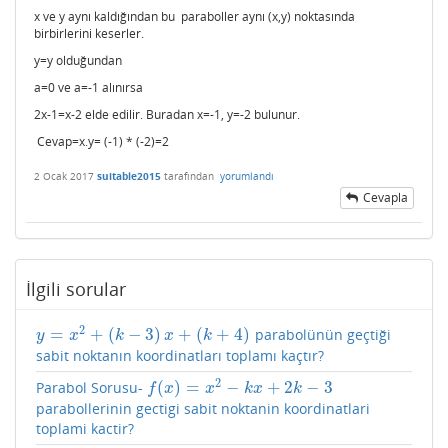
x ve y aynı kaldığından bu paraboller aynı (x,y) noktasında
birbirlerini keserler.
y=y olduğundan
a=0 ve a=-1 alınırsa
2x-1=x-2 elde edilir. Buradan x=-1, y=-2 bulunur.
Cevap=x.y= (-1) * (-2)=2
2 Ocak 2017
suitable2015
tarafından
yorumlandı
Cevapla
İlgili sorular
2
=
+
(
−
3
)
+
(
+
4
)
parabolünün geçtiği
y
=
x
2
+
(
k
−
3
)
x
+
(
k
+
4
)
y
x
k
x
k
sabit noktanın koordinatları toplamı kaçtır?
2
(
)
=
−
+
2
−
3
Parabol Sorusu-
f
(
x
)
=
x
2
−
k
x
+
2
k
−
3
f
x
x
k
x
k
parabollerinin gectigi sabit noktanin koordinatlari
toplami kactir?