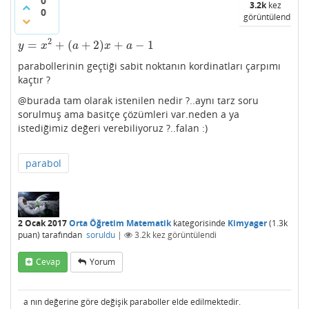
0
3.2k
kez
0
görüntülendi
2
=
+
(
+
2
)
+
−
1
y
=
x
2
+
(
a
+
2
)
x
+
a
−
1
y
x
a
x
a
parabollerinin geçtiği sabit noktanın kordinatları çarpımı
kaçtır ?
@burada tam olarak istenilen nedir ?..aynı tarz soru
sorulmuş ama basitçe çözümleri var.neden a ya
istediğimiz değeri verebiliyoruz ?..falan :)
parabol
2 Ocak 2017
Orta Öğretim Matematik
kategorisinde
Kimyager
(
1.3k
puan)
tarafından
soruldu
|
3.2k
kez görüntülendi
Cevap
Yorum
a nın değerine göre değişik paraboller elde edilmektedir.