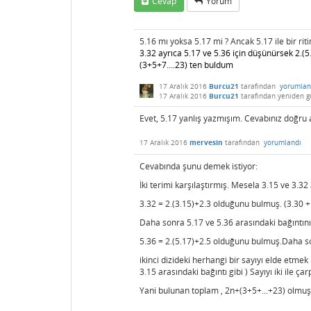
Cevap
Yorum
5.16 mı yoksa 5.17 mi ? Ancak 5.17 ile bir ri
3.32
ayrıca 5.17 ve 5.36 için düşünürsek 2.(5
(3+5+7....23) ten buldum
17 Aralık 2016
Burcu21
tarafından
yorumlan
17 Aralık 2016
Burcu21
tarafından
yeniden gö
Evet, 5.17 yanlış yazmışım. Cevabınız doğr
17 Aralık 2016
mervesin
tarafından
yorumlandı
Cevabında şunu demek istiyor:
İki terimi karşılaştırmış. Mesela 3.15 ve 3.32
3.32 = 2.(3.15)+2.3 olduğunu bulmuş. (3.30 +
Daha sonra 5.17 ve 5.36 arasındaki bağıntın
5.36 = 2.(5.17)+2.5 olduğunu bulmuş.Daha so
ikinci dizideki herhangi bir sayıyı elde etmek 
3.15 arasındaki bağıntı gibi ) Sayıyı iki ile ç
Yani bulunan toplam , 2n+(3+5+...+23) olmu