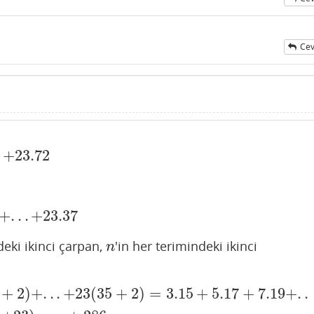
Cev
.
+
23.72
.72
+
.
.
.
+
23.37
+
23.37
deki ikinci çarpan,
'in her terimindeki ikinci
n
n
+
2
)
+
.
.
.
+
23
(
35
+
2
)
=
3.15
+
5.17
+
7.19
+
.
.
5
+
2
)
=
3.15
+
5.17
+
7.19
+
.
.
.
+
23.35
+
2
(
3
+
5
+
7
+
.
.
.
+
23
)
=
n
+
286