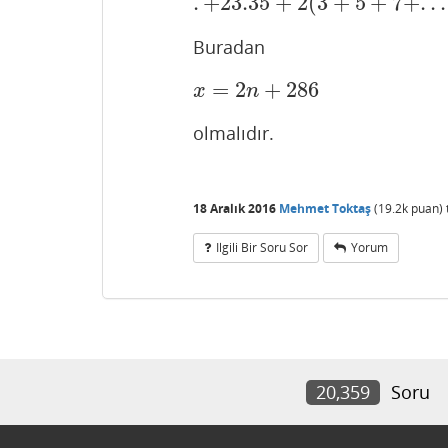
.
+
23.35
+
2
(
3
+
5
+
7
+
.
.
.
Buradan
=
2
+
286
x
=
2
n
+
286
x
n
olmalıdır.
18 Aralık 2016
Mehmet Toktaş
(
19.2k
puan)
Ilgili Bir Soru Sor
Yorum
20,359
Soru