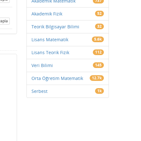
Akademik Matematik
737
Akademik Fizik
52
apla
Teorik Bilgisayar Bilimi
32
Lisans Matematik
5.6k
Lisans Teorik Fizik
112
Veri Bilimi
145
Orta Öğretim Matematik
12.7k
Serbest
1k