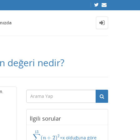
mızda
 değeri nedir?
m.
İlgili sorular
13
∑
2
(
+
2
)
=x olduğuna göre
∑
n
=
1
13
(
n
+
2
)
2
n