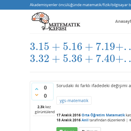
Akademisyenler öncülüğünde matematik/fizik/bilgisayar bi
Anasay
3.15
+
5.16
+
7.19
+
.
3.15
+
5.16
+
7.19
+
.
.
.
+
23.35
3.32
+
5.36
+
7.40
+
.
3.32
+
5.36
+
7.40
+
.
.
.
+
23.72
Sorudaki iki farklı ifadedeki değişim
0
0
ygs-matematik
2.3k
kez
görüntülendi
17 Aralık 2016
Orta Öğretim Matematik
kat
18 Aralık 2016
Anil
tarafından
düzenlendi
|