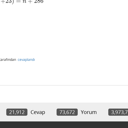
+
23
)
=
+
286
n
tarafından
cevaplandı
21,912
Cevap
73,672
Yorum
3,973,