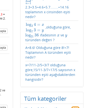
=
1
n
2.3+3.5+4.6+5.7........+14.16
toplamının x cinsinden eşiti
.3
=
nedir?
ni 2.
log
4
=
x
3
,olduğuna göre,
log
3
4
=
x
log
7
3
=
y
log
3
=
y
apla
7
log
36
ifadesinin
ve
log
21
36
x
y
x
y
21
türünden değeri ?
A=8.6! Olduğuna göre 8!+7!
apla
Toplamının A türünden eşiti
nedir?
x=7/11-2/5+3/7 olduğuna
göre,15/11-3/7+17/5 sayısının x
türünden eşiti aşağıdakilerden
hangisidir?
32 ve
.
Tüm kategoriler
apla