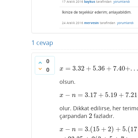
17 Aralık 2016
baykus
tarafından
yorumlandı
İkinize de teşekkür ederim; anlayabildim.
24 Aralık 2016
mervesin
tarafından
yorumlandı
1
cevap
0
=
3.32
+
5.36
+
7.40
+
.
.
x
=
3.32
+
5.36
+
7.40
+
.
.
.
+
23
x
0
olsun.
−
=
3.17
+
5.19
+
7.21
x
−
n
=
3.17
+
5.19
+
7.21
+
.
.
.
x
n
olur. Dikkat edilirse, her terim
2
çarpandan
fazladır.
2
−
=
3.
(
15
+
2
)
+
5.
(
17
x
−
n
=
3.
(
15
+
2
)
+
5.
(
17
+
2
)
+
.
.
.
+
23
(
3
x
n