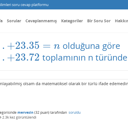
limleri soru cevap platformu
fa
Sorular
Cevaplanmamış
Kategoriler
Bir Soru Sor
Hakkı
.
.
+
23.35
=
olduğuna göre
=
n
n
.
.
+
23.72
toplamının n türünden
i anlayabilmiş olsam da matematiksel olarak bir türlü ifade edemedi
egorisinde
mervesin
(
32
puan)
tarafından
soruldu
2.3k
kez görüntülendi