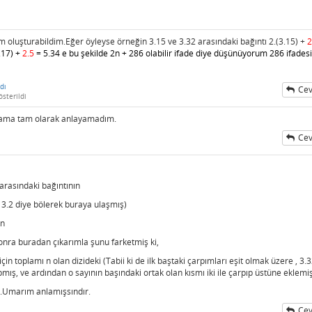
tim oluşturabildim.Eğer öyleyse örneğin 3.15 ve 3.32 arasındaki bağıntı 2.(3.15) +
2
.17) +
2.5
= 5.34 e bu şekilde 2n + 286 olabilir ifade diye düşünüyorum 286 ifadesi
dı
Cev
sterildi
u ama tam olarak anlayamadım.
Cev
 arasındaki bağıntının
 3.2 diye bölerek buraya ulaşmış)
ın
nra buradan çıkarımla şunu farketmiş ki,
için toplamı n olan dizideki (Tabii ki de ilk baştaki çarpımları eşit olmak üzere , 3.
arpmış, ve ardından o sayının başındaki ortak olan kısmı iki ile çarpıp üstüne eklemiş
ş.Umarım anlamışsındır.
Cev