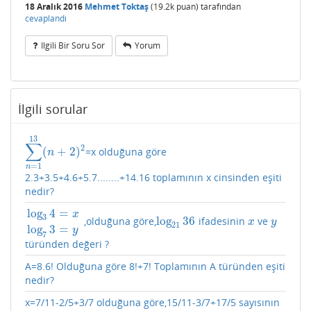
18 Aralık 2016
Mehmet Toktaş
(
19.2k
puan)
tarafından
cevaplandı
Ilgili Bir Soru Sor
Yorum
İlgili sorular
13
∑
2
(
+
2
)
=x olduğuna göre
∑
n
=
1
13
(
n
+
2
)
2
n
=
1
n
2.3+3.5+4.6+5.7........+14.16 toplamının x cinsinden eşiti
nedir?
log
4
=
x
3
log
36
,olduğuna göre,
ifadesinin
ve
log
3
4
=
x
log
7
3
=
y
log
21
36
x
y
x
y
21
log
3
=
y
7
türünden değeri ?
A=8.6! Olduğuna göre 8!+7! Toplamının A türünden eşiti
nedir?
x=7/11-2/5+3/7 olduğuna göre,15/11-3/7+17/5 sayısının