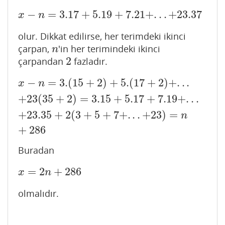
−
=
3.17
+
5.19
+
7.21
+
.
.
.
+
23.37
x
−
n
=
3.17
+
5.19
+
7.21
+
.
.
.
+
23.37
x
n
olur. Dikkat edilirse, her terimdeki ikinci
çarpan,
'in her terimindeki ikinci
n
n
2
çarpandan
fazladır.
2
−
=
3.
(
15
+
2
)
+
5.
(
17
+
2
)
+
.
.
.
x
−
n
=
3.
(
15
+
2
)
+
5.
(
17
+
2
)
+
.
.
.
+
23
(
35
+
2
)
=
3.15
+
5.17
+
7.1
x
n
+
23
(
35
+
2
)
=
3.15
+
5.17
+
7.19
+
.
.
.
+
23.35
+
2
(
3
+
5
+
7
+
.
.
.
+
23
)
=
n
+
286
Buradan
=
2
+
286
x
=
2
n
+
286
x
n
olmalıdır.