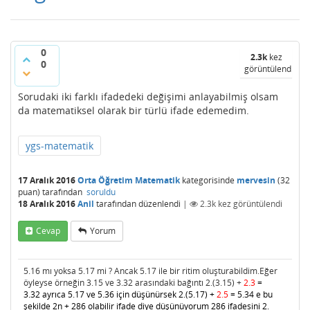
0
2.3k
kez
0
görüntülendi
Sorudaki iki farklı ifadedeki değişimi anlayabilmiş olsam
da matematiksel olarak bir türlü ifade edemedim.
ygs-matematik
17 Aralık 2016
Orta Öğretim Matematik
kategorisinde
mervesin
(
32
puan)
tarafından
soruldu
18 Aralık 2016
Anil
tarafından
düzenlendi
|
2.3k
kez görüntülendi
Cevap
Yorum
5.16 mı yoksa 5.17 mi ? Ancak 5.17 ile bir ritim oluşturabildim.Eğer
öyleyse örneğin 3.15 ve 3.32 arasındaki bağıntı 2.(3.15) +
2.3
=
3.32
ayrıca 5.17 ve 5.36 için düşünürsek 2.(5.17) +
2.5
= 5.34 e bu
şekilde 2n + 286 olabilir ifade diye düşünüyorum 286 ifadesini 2.