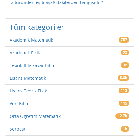
x türünden eşiti aşağıdakilerden hangisidir?
Tüm kategoriler
Akademik Matematik
737
Akademik Fizik
52
Teorik Bilgisayar Bilimi
32
Lisans Matematik
5.6k
Lisans Teorik Fizik
112
Veri Bilimi
145
Orta Öğretim Matematik
12.7k
Serbest
1k