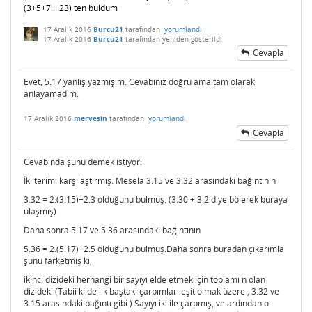
(3+5+7....23) ten buldum
17 Aralık 2016
Burcu21
tarafından
yorumlandı
17 Aralık 2016
Burcu21
tarafından
yeniden gösterildi
Cevapla
Evet, 5.17 yanlış yazmışım. Cevabınız doğru ama tam olarak
anlayamadım.
17 Aralık 2016
mervesin
tarafından
yorumlandı
Cevapla
Cevabında şunu demek istiyor:
İki terimi karşılaştırmış. Mesela 3.15 ve 3.32 arasındaki bağıntının
3.32 = 2.(3.15)+2.3 olduğunu bulmuş. (3.30 + 3.2 diye bölerek buraya
ulaşmış)
Daha sonra 5.17 ve 5.36 arasındaki bağıntının
5.36 = 2.(5.17)+2.5 olduğunu bulmuş.Daha sonra buradan çıkarımla
şunu farketmiş ki,
ikinci dizideki herhangi bir sayıyı elde etmek için toplamı n olan
dizideki (Tabii ki de ilk baştaki çarpımları eşit olmak üzere , 3.32 ve
3.15 arasındaki bağıntı gibi ) Sayıyı iki ile çarpmış, ve ardından o