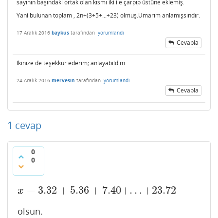
sayının başındaki ortak olan kısmı iki ile çarpıp üstüne eklemiş.
Yani bulunan toplam , 2n+(3+5+...+23) olmuş.Umarım anlamışsındır.
17 Aralık 2016
baykus
tarafından
yorumlandı
Cevapla
İkinize de teşekkür ederim; anlayabildim.
24 Aralık 2016
mervesin
tarafından
yorumlandı
Cevapla
1
cevap
0
0
=
3.32
+
5.36
+
7.40
+
.
.
.
+
23.72
x
=
3.32
+
5.36
+
7.40
+
.
.
.
+
23.72
x
olsun.