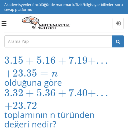
Akademisyenler öncülüğünde matematik/fizik/bilgisayar bilimleri soru
cevap platformu
Toggle
navigation
3.15
+
5.16
+
7.19
+
.
.
.
3.15
+
5.16
+
7.19
+
.
.
.
+
23.35
=
n
+
23.35
=
n
olduğuna göre
3.32
+
5.36
+
7.40
+
.
.
.
3.32
+
5.36
+
7.40
+
.
.
.
+
23.72
+
23.72
toplamının n türünden
değeri nedir?