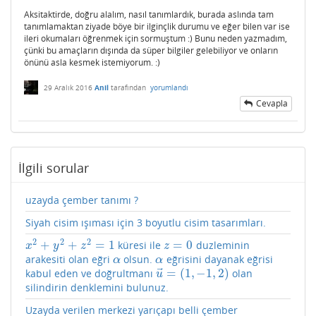
Aksitaktirde, doğru alalım, nasıl tanımlardık, burada aslında tam
tanımlamaktan ziyade böye bir ilginçlik durumu ve eğer bilen var ise
ileri okumaları öğrenmek için sormuştum :) Bunu neden yazmadım,
çünki bu amaçların dışında da süper bilgiler gelebiliyor ve onların
önünü asla kesmek istemiyorum. :)
29 Aralık 2016
Anil
tarafından
yorumlandı
Cevapla
İlgili sorular
uzayda çember tanımı ?
Siyah cisim ışıması için 3 boyutlu cisim tasarımları.
2
2
2
+
+
=
1
=
0
küresi ile
duzleminin
x
2
+
y
2
+
z
2
=
1
z
=
0
x
y
z
z
arakesiti olan eğri
olsun.
eğrisini dayanak eğrisi
α
α
α
α
⃗
=
(
1
,
−
1
,
2
)
kabul eden ve doğrultmanı
olan
u
→
=
(
1
,
−
1
,
2
)
u
silindirin denklemini bulunuz.
Uzayda verilen merkezi yarıçapı belli çember