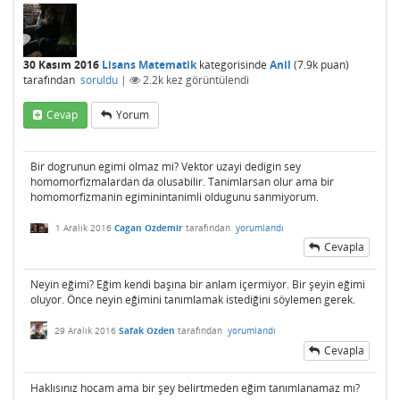
30 Kasım 2016
Lisans Matematik
kategorisinde
Anil
(
7.9k
puan)
tarafından
soruldu
|
2.2k
kez görüntülendi
Cevap
Yorum
Bir dogrunun egimi olmaz mi? Vektor uzayi dedigin sey
homomorfizmalardan da olusabilir. Tanimlarsan olur ama bir
homomorfizmanin egiminintanimli oldugunu sanmiyorum.
1 Aralık 2016
Cagan Ozdemir
tarafından
yorumlandı
Cevapla
Neyin eğimi? Eğim kendi başına bir anlam içermiyor. Bir şeyin eğimi
oluyor. Önce neyin eğimini tanımlamak istediğini söylemen gerek.
29 Aralık 2016
Safak Ozden
tarafından
yorumlandı
Cevapla
Haklısınız hocam ama bir şey belirtmeden eğim tanımlanamaz mı?