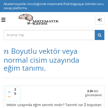
Akademisyenler öncülüğünde matematik/fizik/bilgisayar bilimleri soru
cevap platformu
Toggle
navigation
Boyutlu vektör veya
n
n
normal cisim uzayında
eğim tanımı.
3
2.2k
kez
0
görüntülendi
2
Vektör uzayında eğim tanımlı mıdır? Tanımlı ise
boyuttan
2