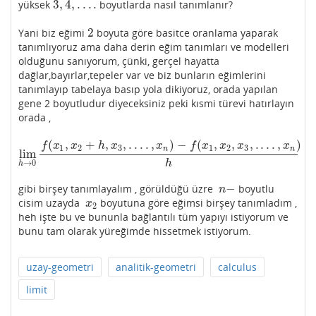
3
,
4
,
.
.
.
.
yüksek
boyutlarda nasıl tanımlanır?
3
,
4
,
.
.
.
.
2
Yani biz eğimi
boyuta göre basitce oranlama yaparak
2
tanımlıyoruz ama daha derin eğim tanımları ve modelleri
olduğunu sanıyorum, çünki, gerçel hayatta
dağlar,bayırlar,tepeler var ve biz bunların eğimlerini
tanımlayıp tabelaya basıp yola dikiyoruz, orada yapılan
gene 2 boyutludur diyeceksiniz peki kısmi türevi hatırlayın
orada ,
(
,
+
,
,
.
.
.
.
,
)
−
(
,
,
,
.
.
.
.
,
)
f
x
x
h
x
x
f
x
x
x
x
1
2
3
1
2
3
n
n
lim
lim
h
→
0
f
(
x
1
,
x
2
+
h
,
x
3
,
.
.
.
.
,
x
n
)
−
f
(
x
1
,
x
2
,
x
3
,
.
.
.
.
,
x
n
)
h
h
→
0
h
−
gibi birşey tanımlayalım , görüldüğü üzre
boyutlu
n
−
n
cisim uzayda
boyutuna göre eğimsi birşey tanımladım ,
x
2
x
2
heh işte bu ve bununla bağlantılı tüm yapıyı istiyorum ve
bunu tam olarak yüreğimde hissetmek istiyorum.
uzay-geometri
analitik-geometri
calculus
limit