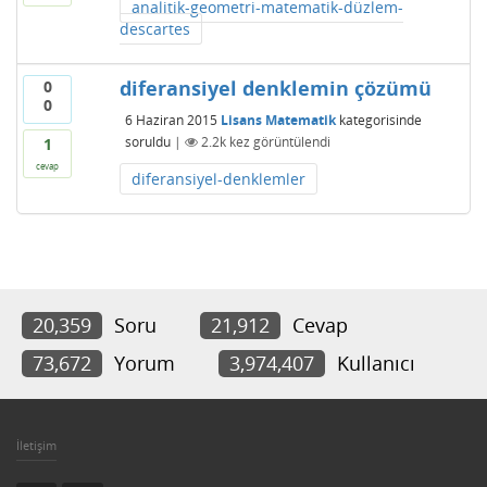
analitik-geometri-matematik-düzlem-
descartes
diferansiyel denklemin çözümü
0
0
6 Haziran 2015
Lisans Matematik
kategorisinde
soruldu
|
2.2k
kez görüntülendi
1
cevap
diferansiyel-denklemler
20,359
Soru
21,912
Cevap
73,672
Yorum
3,974,407
Kullanıcı
İletişim