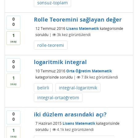
sonsuz-toplam
Rolle Teoremini sağlayan değer
0
0
12 Temmuz 2016
Lisans Matematik
kategorisinde
soruldu
|
3k
kez görüntülendi
1
cevap
rolle-teoremi
logaritmik integral
0
0
10 Temmuz 2016
Orta Öğretim Matematik
kategorisinde
soruldu
|
7.8k
kez görüntülendi
1
cevap
belirli
integral-logaritmik
integral-ortaöğretim
iki düzlem arasındaki açı?
0
0
7 Haziran 2015
Lisans Matematik
kategorisinde
soruldu
|
4.1k
kez görüntülendi
1
cevap