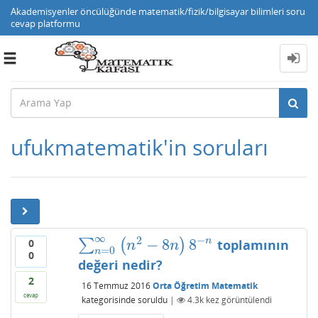
Akademisyenler öncülüğünde matematik/fizik/bilgisayar bilimleri soru
cevap platformu
Toggle
navigation
ufukmatematik'in soruları
∞
−
2
−
8
8
n
∑
(
)
toplamının
0
∑
n
=
0
∞
(
n
2
−
8
n
)
8
−
n
n
n
=
0
n
0
değeri nedir?
2
16 Temmuz 2016
Orta Öğretim Matematik
cevap
kategorisinde
soruldu
|
4.3k
kez görüntülendi