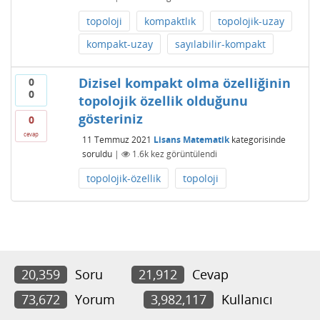
topoloji
kompaktlık
topolojik-uzay
kompakt-uzay
sayılabilir-kompakt
Dizisel kompakt olma özelliğinin
0
0
topolojik özellik olduğunu
gösteriniz
0
cevap
11 Temmuz 2021
Lisans Matematik
kategorisinde
soruldu
|
1.6k
kez görüntülendi
topolojik-özellik
topoloji
20,359
Soru
21,912
Cevap
73,672
Yorum
3,982,117
Kullanıcı