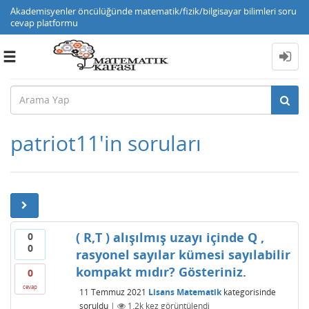
Akademisyenler öncülüğünde matematik/fizik/bilgisayar bilimleri soru
cevap platformu
Toggle
navigation
patriot11'in soruları
( R,T ) alışılmış uzayı içinde Q ,
0
0
rasyonel sayılar kümesi sayılabilir
kompakt mıdır? Gösteriniz.
0
cevap
11 Temmuz 2021
Lisans Matematik
kategorisinde
soruldu
|
1.2k
kez görüntülendi