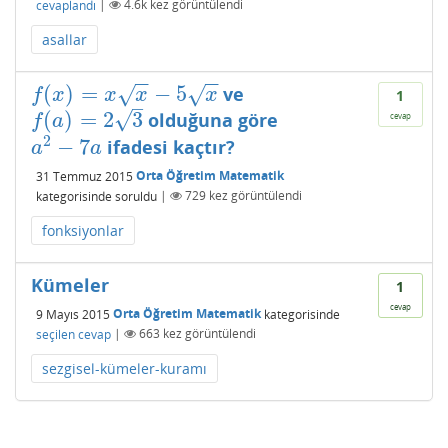
cevaplandı
|
4.6k
kez görüntülendi
asallar
−
−
−
−
(
)
=
−
5
ve
√
√
f
(
x
)
=
x
x
−
5
x
f
x
x
x
x
1
–
√
(
)
=
2
3
olduğuna göre
f
(
a
)
=
2
3
cevap
f
a
2
−
7
ifadesi kaçtır?
a
2
−
7
a
a
a
31 Temmuz 2015
Orta Öğretim Matematik
kategorisinde
soruldu
|
729
kez görüntülendi
fonksiyonlar
Kümeler
1
cevap
9 Mayıs 2015
Orta Öğretim Matematik
kategorisinde
seçilen cevap
|
663
kez görüntülendi
sezgisel-kümeler-kuramı