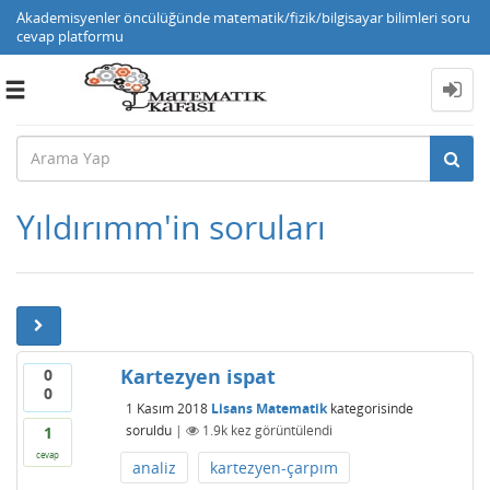
Akademisyenler öncülüğünde matematik/fizik/bilgisayar bilimleri soru
cevap platformu
Toggle
navigation
Yıldırımm'in soruları
Kartezyen ispat
0
0
1 Kasım 2018
Lisans Matematik
kategorisinde
soruldu
|
1.9k
kez görüntülendi
1
cevap
analiz
kartezyen-çarpım