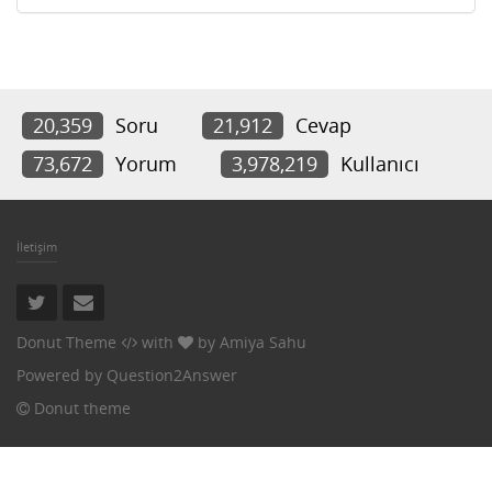
20,359
Soru
21,912
Cevap
73,672
Yorum
3,978,219
Kullanıcı
İletişim
Donut Theme
with
by
Amiya Sahu
Powered by
Question2Answer
Donut theme