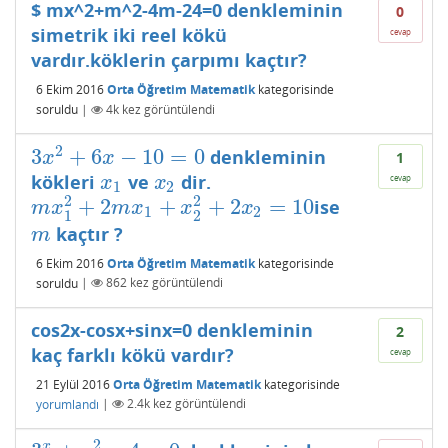
$ mx^2+m^2-4m-24=0 denkleminin
0
simetrik iki reel kökü
cevap
vardır.köklerin çarpımı kaçtır?
6 Ekim 2016
Orta Öğretim Matematik
kategorisinde
soruldu
|
4k
kez görüntülendi
2
3
+
6
−
10
=
0
denkleminin
3
x
2
+
6
x
−
10
=
0
x
x
1
kökleri
ve
dir.
x
1
x
2
cevap
x
x
1
2
2
2
+
2
+
+
2
=
10
ise
m
x
1
2
+
2
m
x
1
+
x
2
2
+
2
x
2
=
10
m
x
m
x
x
x
1
2
1
2
kaçtır ?
m
m
6 Ekim 2016
Orta Öğretim Matematik
kategorisinde
soruldu
|
862
kez görüntülendi
cos2x-cosx+sinx=0 denkleminin
2
kaç farklı kökü vardır?
cevap
21 Eylül 2016
Orta Öğretim Matematik
kategorisinde
yorumlandı
|
2.4k
kez görüntülendi
2
x