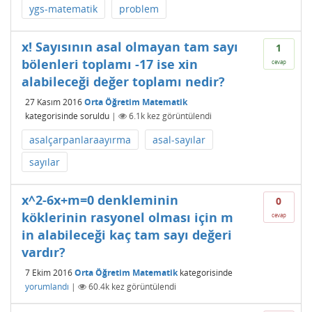
ygs-matematik
problem
x! Sayısının asal olmayan tam sayı
1
bölenleri toplamı -17 ise xin
cevap
alabileceği değer toplamı nedir?
27 Kasım 2016
Orta Öğretim Matematik
kategorisinde
soruldu
|
6.1k
kez görüntülendi
asalçarpanlaraayırma
asal-sayılar
sayılar
x^2-6x+m=0 denkleminin
0
köklerinin rasyonel olması için m
cevap
in alabileceği kaç tam sayı değeri
vardır?
7 Ekim 2016
Orta Öğretim Matematik
kategorisinde
yorumlandı
|
60.4k
kez görüntülendi