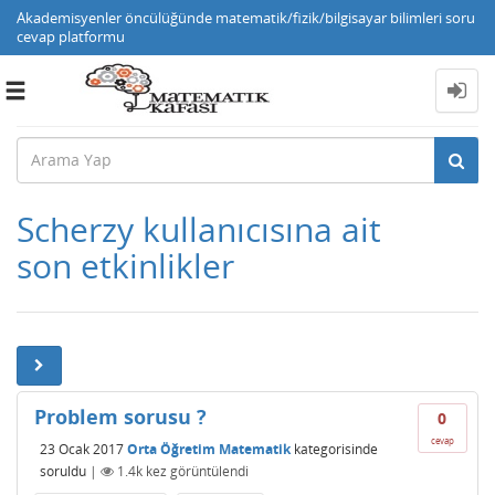
Akademisyenler öncülüğünde matematik/fizik/bilgisayar bilimleri soru
cevap platformu
Toggle
navigation
Scherzy kullanıcısına ait
son etkinlikler
Problem sorusu ?
0
cevap
23 Ocak 2017
Orta Öğretim Matematik
kategorisinde
soruldu
|
1.4k
kez görüntülendi