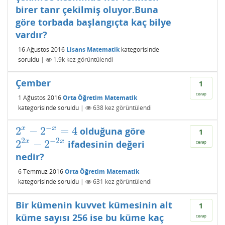
birer tanr çekilmiş oluyor.Buna
göre torbada başlangıçta kaç bilye
vardır?
16 Ağustos 2016
Lisans Matematik
kategorisinde
soruldu
|
1.9k
kez görüntülendi
Çember
1
cevap
1 Ağustos 2016
Orta Öğretim Matematik
kategorisinde
soruldu
|
638
kez görüntülendi
−
2
−
2
=
4
x
x
olduğuna göre
2
x
−
2
−
x
=
4
1
2
−
2
2
−
2
x
x
ifadesinin değeri
2
2
x
−
2
−
2
x
cevap
nedir?
6 Temmuz 2016
Orta Öğretim Matematik
kategorisinde
soruldu
|
631
kez görüntülendi
Bir kümenin kuvvet kümesinin alt
1
küme sayısı 256 ise bu küme kaç
cevap