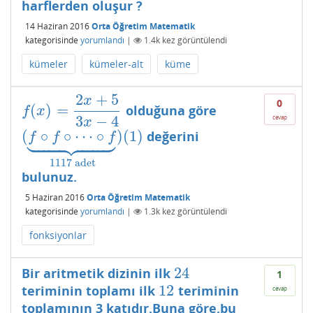
harflerden oluşur ?
14 Haziran 2016
Orta Öğretim Matematik
kategorisinde
yorumlandı
|
1.4k
kez görüntülendi
kümeler
kümeler-alt
küme
2
+
5
x
0
(
)
=
olduğuna göre
f
(
x
)
=
2
x
+
5
3
x
−
4
f
x
3
−
4
cevap
x















(
∘
∘
⋯
∘
)
(
1
)
değerini
(
f
∘
f
∘
⋯
∘
f
⏟
1117
adet
)
(
1
)
f
f
f
1117
adet
bulunuz.
5 Haziran 2016
Orta Öğretim Matematik
kategorisinde
yorumlandı
|
1.3k
kez görüntülendi
fonksiyonlar
24
Bir aritmetik dizinin ilk
24
1
12
teriminin toplamı ilk
teriminin
12
cevap
toplamının 3 katıdır.Buna göre,bu