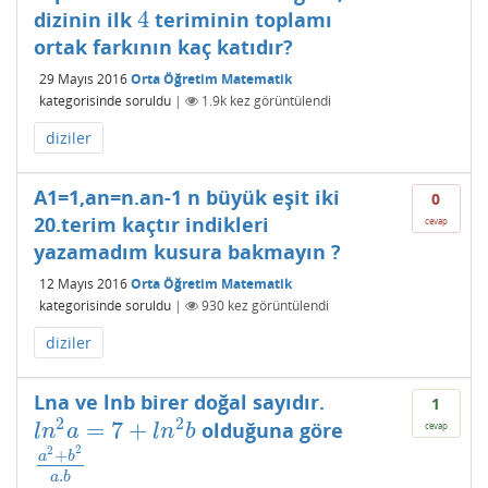
4
dizinin ilk
teriminin toplamı
4
ortak farkının kaç katıdır?
29 Mayıs 2016
Orta Öğretim Matematik
kategorisinde
soruldu
|
1.9k
kez görüntülendi
diziler
A1=1,an=n.an-1 n büyük eşit iki
0
20.terim kaçtır indikleri
cevap
yazamadım kusura bakmayın ?
12 Mayıs 2016
Orta Öğretim Matematik
kategorisinde
soruldu
|
930
kez görüntülendi
diziler
Lna ve lnb birer doğal sayıdır.
1
2
2
=
7
+
olduğuna göre
l
n
2
a
=
7
+
l
n
2
b
cevap
l
n
a
l
n
b
2
2
+
a
b
a
2
+
b
2
a
.
b
.
a
b