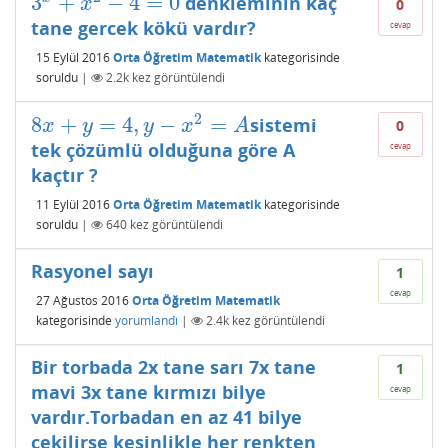
3
+
−
4
=
0
denkleminin kaç
3
x
+
x
2
−
4
=
0
x
0
tane gercek kökü vardır?
cevap
15 Eylül 2016
Orta Öğretim Matematik
kategorisinde
soruldu
|
2.2k
kez görüntülendi
2
8
+
=
4
,
−
=
sistemi
8
x
+
y
=
4
,
y
−
x
2
=
A
x
y
y
x
A
0
tek çözümlü olduğuna göre A
cevap
kaçtır ?
11 Eylül 2016
Orta Öğretim Matematik
kategorisinde
soruldu
|
640
kez görüntülendi
Rasyonel sayı
1
cevap
27 Ağustos 2016
Orta Öğretim Matematik
kategorisinde
yorumlandı
|
2.4k
kez görüntülendi
Bir torbada 2x tane sarı 7x tane
1
mavi 3x tane kırmızı bilye
cevap
vardır.Torbadan en az 41 bilye
çekilirse kesinlikle her renkten