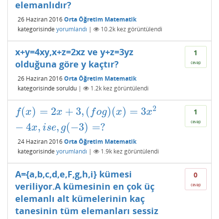
elemanlıdır?
26 Haziran 2016
Orta Öğretim Matematik
kategorisinde
yorumlandı
|
10.2k
kez görüntülendi
x+y=4xy,x+z=2xz ve y+z=3yz
1
olduğuna göre y kaçtır?
cevap
26 Haziran 2016
Orta Öğretim Matematik
kategorisinde
soruldu
|
1.2k
kez görüntülendi
2
(
)
=
2
+
3
,
(
)
(
)
=
3
f
(
x
)
=
2
x
+
3
,
(
f
o
g
)
(
x
)
=
3
x
2
−
4
x
,
i
s
e
,
g
(
−
3
)
=
?
f
x
x
f
o
g
x
x
1
cevap
−
4
,
,
(
−
3
)
=
?
x
i
s
e
g
24 Haziran 2016
Orta Öğretim Matematik
kategorisinde
yorumlandı
|
1.9k
kez görüntülendi
A={a,b,c,d,e,F,g,h,i} kümesi
0
veriliyor.A kümesinin en çok üç
cevap
elemanlı alt kümelerinin kaç
tanesinin tüm elemanları sessiz