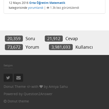
12 Mayıs 2016
Orta Öğretim Matematik
kategorisinde
yorumlandı
|
1.3k
kez görüntülendi
20,359
Soru
21,912
Cevap
73,672
Yorum
3,981,693
Kullanıcı
İletişim
Donut Theme
with
by
Amiya Sahu
Powered by
Question2Answer
Donut theme