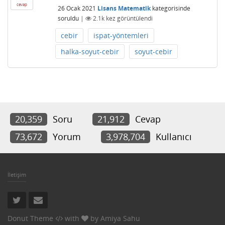
cevap
26 Ocak 2021
Lisans Matematik
kategorisinde
soruldu
|
2.1k
kez görüntülendi
cebir
ispat-yöntemleri
halka-soyut-cebir
soyut-cebir
20,359
Soru
21,912
Cevap
73,672
Yorum
3,978,704
Kullanıcı
İletişim
Donut Theme
with
by
Amiya Sahu