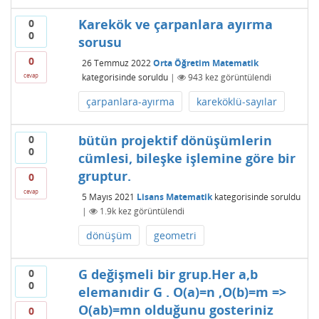
Karekök ve çarpanlara ayırma
0
0
sorusu
0
26 Temmuz 2022
Orta Öğretim Matematik
kategorisinde
soruldu
|
943
kez görüntülendi
cevap
çarpanlara-ayırma
kareköklü-sayılar
bütün projektif dönüşümlerin
0
0
cümlesi, bileşke işlemine göre bir
gruptur.
0
cevap
5 Mayıs 2021
Lisans Matematik
kategorisinde
soruldu
|
1.9k
kez görüntülendi
dönüşüm
geometri
G değişmeli bir grup.Her a,b
0
0
elemanıdir G . O(a)=n ,O(b)=m =>
O(ab)=mn olduğunu gosteriniz
0