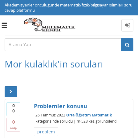
Akademisyenler öncülüğünde matematik/fizik/bilgisayar bilimleri soru
cevap platformu
Toggle
navigation
Mor kulaklık'in soruları
Problemler konusu
0
0
26 Temmuz 2022
Orta Öğretim Matematik
kategorisinde
soruldu
|
528
kez görüntülendi
0
cevap
problem