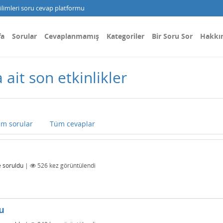
limleri soru cevap platformu
fa
Sorular
Cevaplanmamış
Kategoriler
Bir Soru Sor
Hakkı
 ait son etkinlikler
m sorular
Tüm cevaplar
e
soruldu
|
526
kez görüntülendi
u