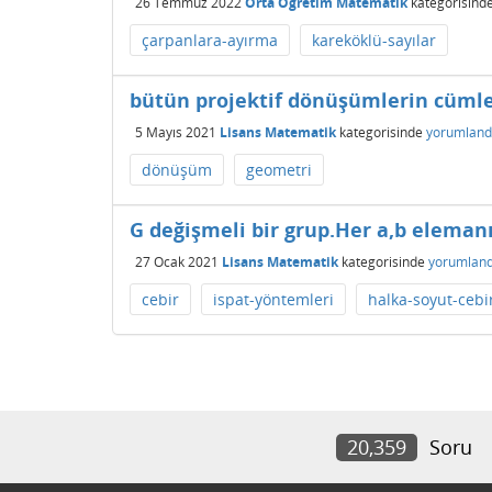
26 Temmuz 2022
Orta Öğretim Matematik
kategorisind
çarpanlara-ayırma
kareköklü-sayılar
bütün projektif dönüşümlerin cümles
5 Mayıs 2021
Lisans Matematik
kategorisinde
yorumland
dönüşüm
geometri
G değişmeli bir grup.Her a,b eleman
27 Ocak 2021
Lisans Matematik
kategorisinde
yorumland
cebir
ispat-yöntemleri
halka-soyut-cebi
20,359
Soru