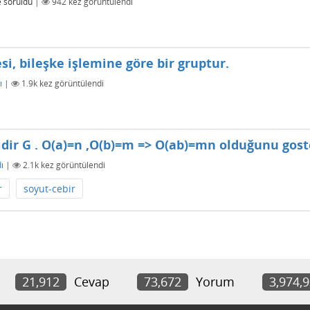
e
soruldu
|
942
kez görüntülendi
i, bileşke işlemine göre bir gruptur.
ı
|
1.9k
kez görüntülendi
ıdir G . O(a)=n ,O(b)=m => O(ab)=mn olduğunu gost
ı
|
2.1k
kez görüntülendi
r
soyut-cebir
21,912
Cevap
73,672
Yorum
3,974,