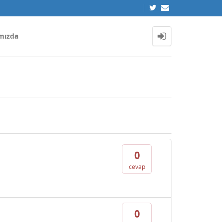
mızda
0
cevap
0