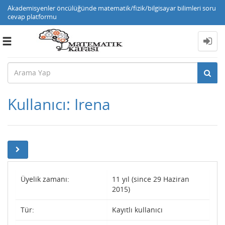
Akademisyenler öncülüğünde matematik/fizik/bilgisayar bilimleri soru
cevap platformu
Toggle
navigation
Kullanıcı: Irena
Üyelik zamanı:
11 yıl (since 29 Haziran
2015)
Tür:
Kayıtlı kullanıcı