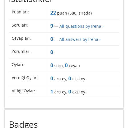
Puanları:
22
puan (
680
. sırada)
Soruları:
9
—
All questions by Irena ›
Cevapları:
0
—
All answers by Irena ›
Yorumları:
0
Oyları:
0
0
soru,
cevap
Verdiği Oylar:
0
0
artı oy,
eksi oy
Aldığı Oylar:
1
0
artı oy,
eksi oy
Badges