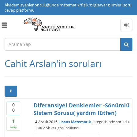
Akademisyenler öncülüğünde matematik/fizik/bilgisayar bilimleri soru
cevap platformu
Toggle
navigation
Cahit Arslan'in soruları
Diferansiyel Denklemler -Sönümlü
0
0
Sistem Sorusu( yardım lütfen)
1
4 Aralık 2016
Lisans Matematik
kategorisinde
soruldu
|
2.5k
kez görüntülendi
cevap