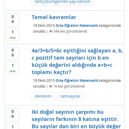
tamçözümgerekli-yay-sönüm
Temel kavramlar
0
0
19 Ekim 2015
Orta Öğretim Matematik
kategorisinde
soruldu
|
544
kez görüntülendi
1
cevap
4a/3=b/5=6c eşitliğini sağlayan a, b,
0
0
c pozitif tam sayıları için b en
küçük değerini aldığında a+b+c
1
toplamı kaçtır?
cevap
19 Ekim 2015
Orta Öğretim Matematik
kategorisinde
soruldu
|
1k
kez görüntülendi
denklem
tamsayılar
Iki doğal sayının çarpımı bu
0
0
sayıların farkının 8 katına eşittir.
Bu sayılar dan biri en büyük değer
1