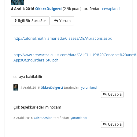
4 Aralık 2016
OkkesDulgerci
(
2.9k
puan)
tarafından
cevaplandı
Ilgili Bir Soru Sor
Yorum
http://tutorial.math.lamar.edu/Classes/DE/Vibrations.aspx
http://www.stewartcalculus.com/data/CALCULUS%20Concepts%20and%20
AppsOf2ndOrders_Stu.pdf
suraya bakilabilir..
4 Aralık 2016
OkkesDulgerci
tarafından
yorumlandı
Cevapla
Çok teşekkür ederim hocam
5 Aralık 2016
Cahit Arslan
tarafından
yorumlandı
Cevapla