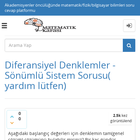
Akademisyenler öncülüğünde matematik/fizik/bilgisayar bilimleri soru
cevap platformu
Toggle
navigation
Diferansiyel Denklemler -
Sönümlü Sistem Sorusu(
yardım lütfen)
0
2.5k
kez
0
görüntülendi
Aşağıdaki başlangıç değerleri için denklemin tam(genel
çözüm) çözümünü bulabilir misiniz? Bir kaç gündür