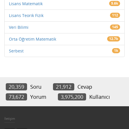
Lisans Matematik
5.6k
Lisans Teorik Fizik
112
Veri Bilimi
145
Orta Öğretim Matematik
12.7k
Serbest
1k
20,359
Soru
21,912
Cevap
73,672
Yorum
3,975,200
Kullanıcı
İletişim