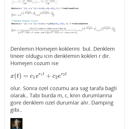
Denlemin Homejen koklerini bul. Denklem
lineer oldugu icin denklemin kokleri r dir.
Homejen cozum ise
r
t
r
t
(
)
=
+
x
(
t
)
=
c
1
e
r
1
t
+
c
2
e
r
2
t
1
2
x
t
c
e
c
e
1
2
olur. Sonra ozel cozumu ara sag tarafa bagli
olarak.. Tabi burda m, c, knin durumlarina
gore denklem ozel durumlar alir. Damping
gibi..