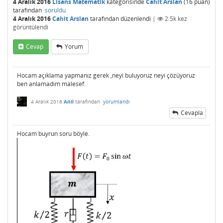
4 Aralık 2016
Lisans Matematik
kategorisinde
Cahit Arslan
(
16
puan)
tarafından
soruldu
4 Aralık 2016
Cahit Arslan
tarafından
düzenlendi
|
2.5k
kez
görüntülendi
Cevap
Yorum
Hocam açıklama yapmanız gerek ,neyi buluyoruz neyi çözüyoruz
ben anlamadım malesef.
4 Aralık 2016
Anil
tarafından
yorumlandı
Cevapla
Hocam buyrun soru böyle.