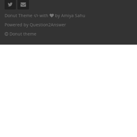
Donut Theme
with
by
Amiya Sahu
Powered by
Question2Answer
Donut theme