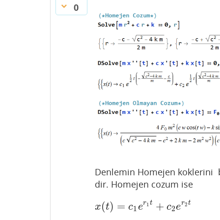
0
Denlemin Homejen koklerini bu
dir. Homejen cozum ise
r
t
r
t
(
)
=
+
x
(
t
)
=
c
1
e
r
1
t
+
c
2
e
r
2
t
1
2
x
t
c
e
c
e
1
2