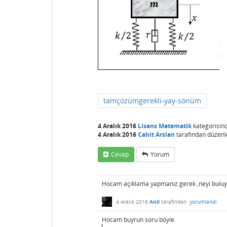
tamçözümgerekli-yay-sönüm
4 Aralık 2016
Lisans Matematik
kategorisin
4 Aralık 2016
Cahit Arslan
tarafından
düzenl
Cevap
Yorum
Hocam açıklama yapmanız gerek ,neyi buluy
4 Aralık 2016
Anil
tarafından
yorumlandı
Hocam buyrun soru böyle.