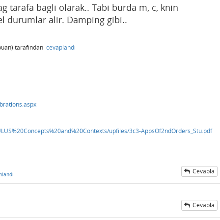
g tarafa bagli olarak.. Tabi burda m, c, knin
 durumlar alir. Damping gibi..
uan)
tarafından
cevaplandı
ibrations.aspx
CULUS%20Concepts%20and%20Contexts/upfiles/3c3-AppsOf2ndOrders_Stu.pdf
Cevapla
mlandı
Cevapla