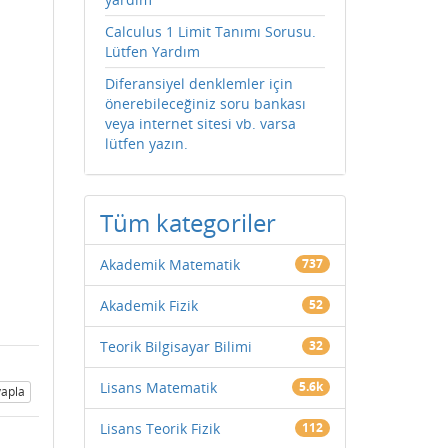
Calculus 1 Limit Tanımı Sorusu.
Lütfen Yardım
Diferansiyel denklemler için
önerebileceğiniz soru bankası
veya internet sitesi vb. varsa
lütfen yazın.
Tüm kategoriler
Akademik Matematik
737
Akademik Fizik
52
Teorik Bilgisayar Bilimi
32
Lisans Matematik
5.6k
apla
Lisans Teorik Fizik
112