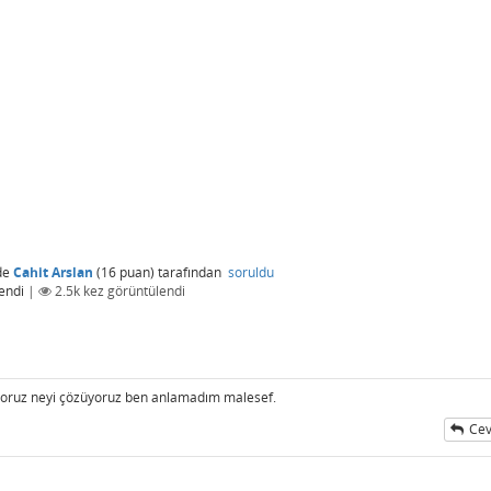
de
Cahit Arslan
(
16
puan)
tarafından
soruldu
endi
|
2.5k
kez görüntülendi
oruz neyi çözüyoruz ben anlamadım malesef.
Cev