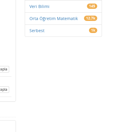
Veri Bilimi
145
Orta Öğretim Matematik
12.7k
Serbest
1k
apla
apla