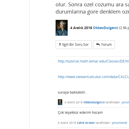
olur. Sonra ozel cozumu ara sa
durumlarina gore denklem ozel
4 Aralık 2016
OkkesDulgerci
(
2.9k
p
Ilgili Bir Soru Sor
Yorum
http://tutorial.math.lamar.edu/Classes/DE/V
http://www.stewartcalculus.com/data/CAL
suraya bakilabilir..
4 Aralık 2016
OkkesDulgerci
tarafından
yoru
Çok teşekkür ederim hocam
5 Aralık 2016
Cahit Arslan
tarafından
yorumlandı