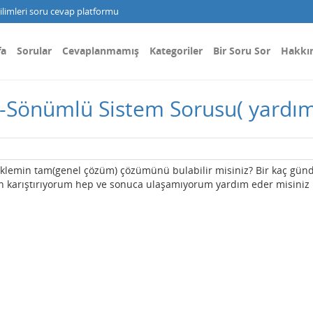
limleri soru cevap platformu
fa
Sorular
Cevaplanmamış
Kategoriler
Bir Soru Sor
Hakkı
 -Sönümlü Sistem Sorusu( yardım
enklemin tam(genel çözüm) çözümünü bulabilir misiniz? Bir kaç gün
n karıştırıyorum hep ve sonuca ulaşamıyorum yardım eder misiniz