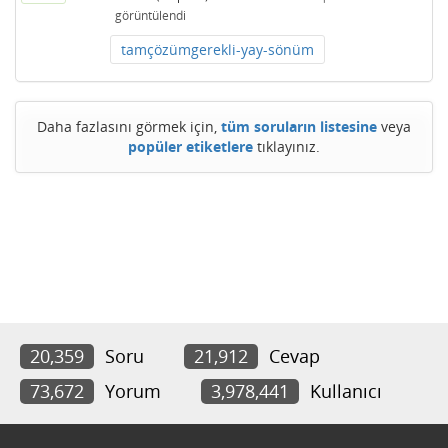
görüntülendi
tamçözümgerekli-yay-sönüm
Daha fazlasını görmek için,
tüm soruların listesine
veya
popüler etiketlere
tıklayınız.
20,359
Soru
21,912
Cevap
73,672
Yorum
3,978,441
Kullanıcı