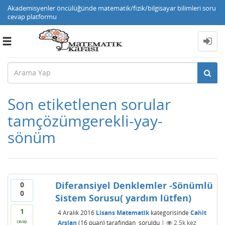
Akademisyenler öncülüğünde matematik/fizik/bilgisayar bilimleri soru
cevap platformu
Toggle
navigation
Son etiketlenen sorular
tamçözümgerekli-yay-
sönüm
Diferansiyel Denklemler -Sönümlü
0
0
Sistem Sorusu( yardım lütfen)
1
4 Aralık 2016
Lisans Matematik
kategorisinde
Cahit
Arslan
(
16
puan)
tarafından
soruldu
|
2.5k
kez
cevap