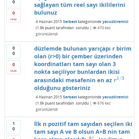
0
sağlayan tüm reel sayı ikililerini
bulunuz
0
cevap
4 Haziran 2015
Serbest
kategorisinde
yavuzkiremici
(
1.8k
puan)
tarafından
soruldu
|
470
kez
görüntülendi
düzlemde bulunan yarıçapı r birim
0
0
olan (r>0) bir çember üzerinden
koordinatları tam sayı olan 3
0
nokta seçiliyor bunlardan ikisi
cevap
1
/
3
arasındaki mesafenin en az
r
1
/
3
r
olduğunu gösteriniz
4 Haziran 2015
Serbest
kategorisinde
yavuzkiremici
(
1.8k
puan)
tarafından
soruldu
|
676
kez
görüntülendi
İlk n pozitif tam sayıdan seçilen iki
1
0
tam sayı A ve B olsun A+B nin tam