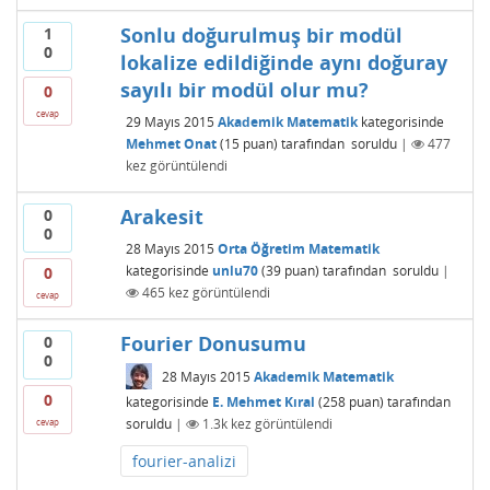
Sonlu doğurulmuş bir modül
1
0
lokalize edildiğinde aynı doğuray
sayılı bir modül olur mu?
0
cevap
29 Mayıs 2015
Akademik Matematik
kategorisinde
Mehmet Onat
(
15
puan)
tarafından
soruldu
|
477
kez görüntülendi
Arakesit
0
0
28 Mayıs 2015
Orta Öğretim Matematik
kategorisinde
unlu70
(
39
puan)
tarafından
soruldu
|
0
465
kez görüntülendi
cevap
Fourier Donusumu
0
0
28 Mayıs 2015
Akademik Matematik
0
kategorisinde
E. Mehmet Kıral
(
258
puan)
tarafından
soruldu
|
1.3k
kez görüntülendi
cevap
fourier-analizi