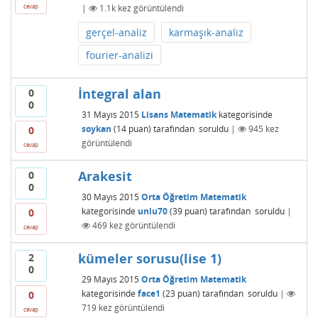
|
1.1k
kez görüntülendi
cevap
gerçel-analiz
karmaşık-analiz
fourier-analizi
İntegral alan
0
0
31 Mayıs 2015
Lisans Matematik
kategorisinde
soykan
(
14
puan)
tarafından
soruldu
|
945
kez
0
görüntülendi
cevap
Arakesit
0
0
30 Mayıs 2015
Orta Öğretim Matematik
kategorisinde
unlu70
(
39
puan)
tarafından
soruldu
|
0
469
kez görüntülendi
cevap
kümeler sorusu(lise 1)
2
0
29 Mayıs 2015
Orta Öğretim Matematik
kategorisinde
face1
(
23
puan)
tarafından
soruldu
|
0
719
kez görüntülendi
cevap