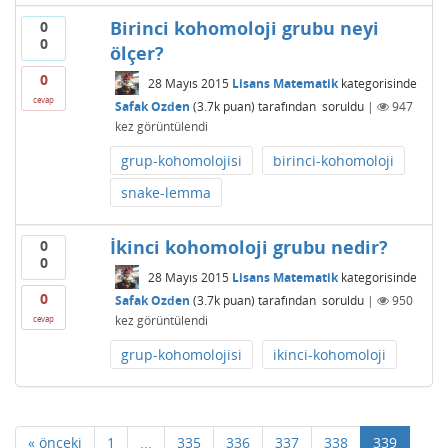
Birinci kohomoloji grubu neyi
0
0
ölçer?
0
28 Mayıs 2015
Lisans Matematik
kategorisinde
cevap
Safak Ozden
(
3.7k
puan)
tarafından
soruldu
|
947
kez görüntülendi
grup-kohomolojisi
birinci-kohomoloji
snake-lemma
İkinci kohomoloji grubu nedir?
0
0
28 Mayıs 2015
Lisans Matematik
kategorisinde
0
Safak Ozden
(
3.7k
puan)
tarafından
soruldu
|
950
kez görüntülendi
cevap
grup-kohomolojisi
ikinci-kohomoloji
« önceki
1
...
335
336
337
338
339