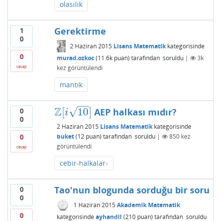
olasılık
Gerektirme
1
0
2 Haziran 2015
Lisans Matematik
kategorisinde
0
murad.ozkoc
(
11.6k
puan)
tarafından
soruldu
|
3k
kez görüntülendi
cevap
mantık
−
−
Z
√
[
10
]
AEP halkası mıdır?
0
Z
[
i
10
]
i
0
2 Haziran 2015
Lisans Matematik
kategorisinde
0
buket
(
12
puan)
tarafından
soruldu
|
850
kez
görüntülendi
cevap
cebir-halkalar-
Tao'nun blogunda sorduğu bir soru
0
0
1 Haziran 2015
Akademik Matematik
0
kategorisinde
ayhandil
(
210
puan)
tarafından
soruldu