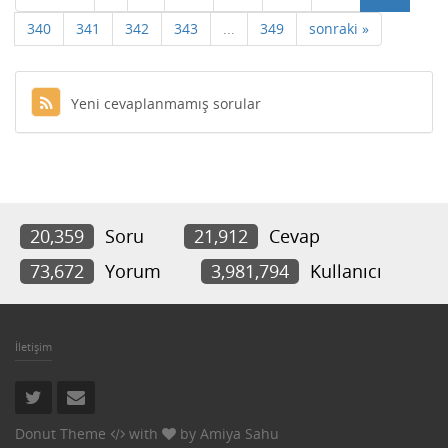
340
341
342
343
...
349
sonraki »
Yeni cevaplanmamış sorular
20,359
Soru
21,912
Cevap
73,672
Yorum
3,981,794
Kullanıcı
İletişim
Donut Theme
with
by
Amiya Sahu