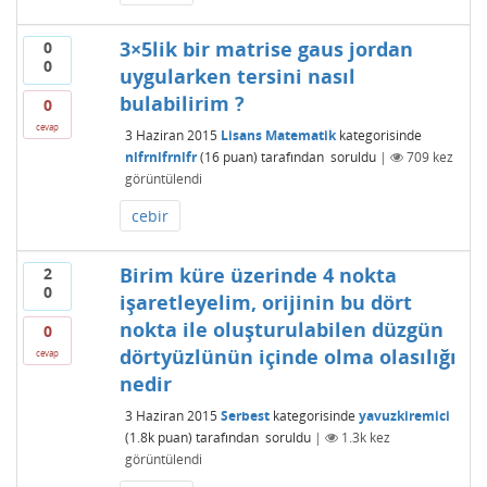
3×5lik bir matrise gaus jordan
0
0
uygularken tersini nasıl
bulabilirim ?
0
cevap
3 Haziran 2015
Lisans Matematik
kategorisinde
nlfrnlfrnlfr
(
16
puan)
tarafından
soruldu
|
709
kez
görüntülendi
cebir
Birim küre üzerinde 4 nokta
2
0
işaretleyelim, orijinin bu dört
nokta ile oluşturulabilen düzgün
0
dörtyüzlünün içinde olma olasılığı
cevap
nedir
3 Haziran 2015
Serbest
kategorisinde
yavuzkiremici
(
1.8k
puan)
tarafından
soruldu
|
1.3k
kez
görüntülendi