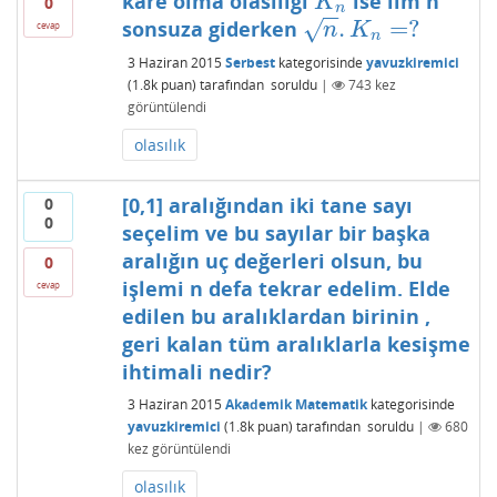
kare olma olasılığı
ise lim n
K
n
K
0
n
−
−
.
=
?
sonsuza giderken
√
n
.
K
n
=
?
cevap
n
K
n
3 Haziran 2015
Serbest
kategorisinde
yavuzkiremici
(
1.8k
puan)
tarafından
soruldu
|
743
kez
görüntülendi
olasılık
[0,1] aralığından iki tane sayı
0
0
seçelim ve bu sayılar bir başka
aralığın uç değerleri olsun, bu
0
işlemi n defa tekrar edelim. Elde
cevap
edilen bu aralıklardan birinin ,
geri kalan tüm aralıklarla kesişme
ihtimali nedir?
3 Haziran 2015
Akademik Matematik
kategorisinde
yavuzkiremici
(
1.8k
puan)
tarafından
soruldu
|
680
kez görüntülendi
olasılık