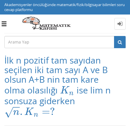
Akademisyenler öncülüğünde matematik/fizik/bilgisayar bilimleri soru
cevap platformu
Toggle
navigation
İlk n pozitif tam sayıdan
seçilen iki tam sayı A ve B
olsun A+B nin tam kare
olma olasılığı
ise lim n
K
n
K
n
sonsuza giderken
−
−
.
=
?
n
.
K
n
=
?
√
n
K
n