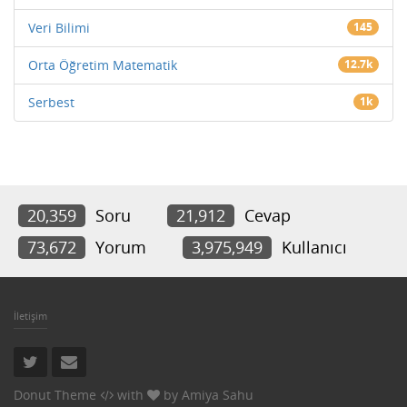
Veri Bilimi
145
Orta Öğretim Matematik
12.7k
Serbest
1k
20,359
Soru
21,912
Cevap
73,672
Yorum
3,975,949
Kullanıcı
İletişim
Donut Theme
with
by
Amiya Sahu