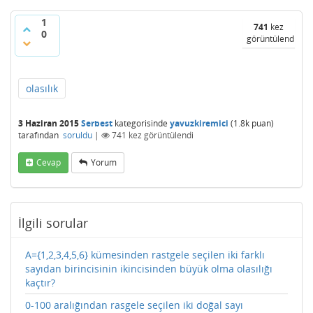
1
741
kez
0
görüntülendi
olasılık
3 Haziran 2015
Serbest
kategorisinde
yavuzkiremici
(
1.8k
puan)
tarafından
soruldu
|
741
kez görüntülendi
Cevap
Yorum
İlgili sorular
A={1,2,3,4,5,6} kümesinden rastgele seçilen iki farklı
sayıdan birincisinin ikincisinden büyük olma olasılığı
kaçtır?
0-100 aralığından rasgele seçilen iki doğal sayı