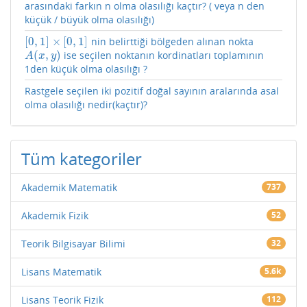
arasındaki farkın n olma olasılığı kaçtır? ( veya n den
küçük / büyük olma olasılığı)
[
0
,
1
]
×
[
0
,
1
]
nin belirttiği bölgeden alınan nokta
[
0
,
1
]
×
[
0
,
1
]
(
,
)
ise seçilen noktanın kordinatları toplamının
A
(
x
,
y
)
A
x
y
1den küçük olma olasılığı ?
Rastgele seçilen iki pozitif doğal sayının aralarında asal
olma olasılığı nedir(kaçtır)?
Tüm kategoriler
Akademik Matematik
737
Akademik Fizik
52
Teorik Bilgisayar Bilimi
32
Lisans Matematik
5.6k
Lisans Teorik Fizik
112