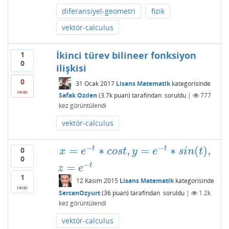
diferansiyel-geometri
fizik
vektör-calculus
İkinci türev bilineer fonksiyon
1
0
ilişkisi
0
31 Ocak 2017
Lisans Matematik
kategorisinde
cevap
Safak Ozden
(
3.7k
puan)
tarafından
soruldu
|
777
kez görüntülendi
vektör-calculus
−
−
=
∗
,
=
∗
(
)
,
t
t
0
x
=
e
−
t
∗
c
o
s
t
,
y
=
e
−
t
∗
s
i
n
(
t
)
,
z
=
e
−
t
x
e
c
o
s
t
y
e
s
i
n
t
0
−
=
t
z
e
1
12 Kasım 2015
Lisans Matematik
kategorisinde
cevap
SercanOzyurt
(
36
puan)
tarafından
soruldu
|
1.2k
kez görüntülendi
vektör-calculus