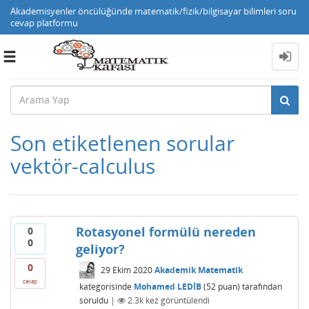
Akademisyenler öncülüğünde matematik/fizik/bilgisayar bilimleri soru
cevap platformu
Toggle
navigation
Son etiketlenen sorular
vektör-calculus
Rotasyonel formülü nereden
0
0
geliyor?
0
29 Ekim 2020
Akademik Matematik
cevap
kategorisinde
Mohamed LEDİB
(
52
puan)
tarafından
soruldu
|
2.3k
kez görüntülendi